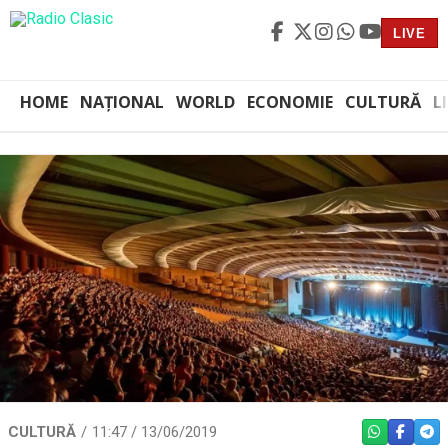
LIVE
HOME
NAȚIONAL
WORLD
ECONOMIE
CULTURĂ
L
CULTURĂ
11:47 / 13/06/2019
WHATSAPP
FACEBO
TEL