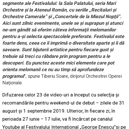
segmente ale Festivalului: la Sala Palatului, seria Mari
Orchestre şi la Ateneul Român, cu seriile „Recitaluri şi
Orchestre Camerale” şi „Concertele de la Miezul Nopţii”.
Aici sunt zilnic evenimente, unele se şi suprapun şi atunci
ne-am gândit să oferim câteva informaţii melomanilor
pentru a-şi selecta spectacolele preferate. Festivalul este
foarte dens, ceea ce îi imprimă o diversitate aparte şi îi dă
savoare. Sunt bijuterii artistice pentru fiecare gust şi
trebuie să treci cu răbdare prin program pentru a le
descoperi. Eu punctez aceste mici elemente care pot
orienta melomanii ce nu au timp să aprofundeze
programul
”, spune Tiberiu Soare, dirijorul Orchestrei Operei
Naţionale.
Difuzarea celor 23 de video-uri a început cu selecţia şi
recomandările pentru weekend-ul de debut – zilele de 31
august şi 1 septembrie 2019. Ulterior, în fiecare zi, în
perioada 27 iunie – 17 iulie, va fi încărcat pe canalul
Youtube al Festivalului Internaţional „George Enescu”şi pe