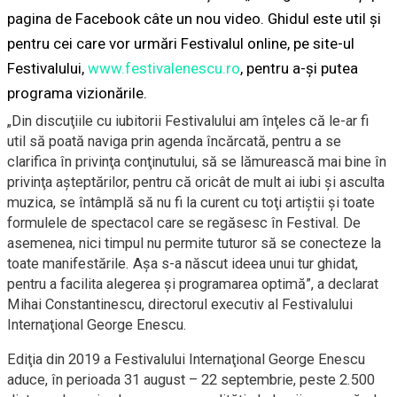
pagina de Facebook câte un nou video. Ghidul este util şi
pentru cei care vor urmări Festivalul online, pe site-ul
Festivalului,
www.festivalenescu.ro
, pentru a-şi putea
programa vizionările.
„Din discuţiile cu iubitorii Festivalului am înţeles că le-ar fi
util să poată naviga prin agenda încărcată, pentru a se
clarifica în privinţa conţinutului, să se lămurească mai bine în
privinţa aşteptărilor, pentru că oricât de mult ai iubi şi asculta
muzica, se întâmplă să nu fi la curent cu toţi artiştii şi toate
formulele de spectacol care se regăsesc în Festival. De
asemenea, nici timpul nu permite tuturor să se conecteze la
toate manifestările. Aşa s-a născut ideea unui tur ghidat,
pentru a facilita alegerea şi programarea optimă”, a declarat
Mihai Constantinescu, directorul executiv al Festivalului
Internaţional George Enescu.
Ediţia din 2019 a Festivalului Internaţional George Enescu
aduce, în perioada 31 august – 22 septembrie, peste 2.500