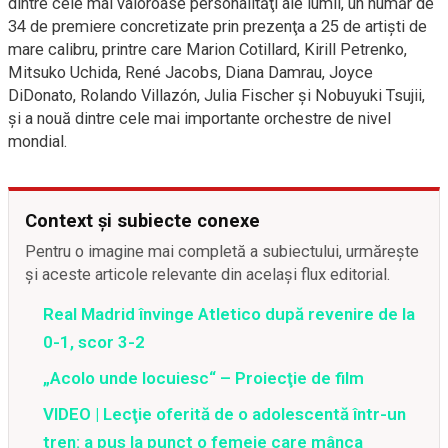
dintre cele mai valoroase personalităţi ale lumii, un număr de
34 de premiere concretizate prin prezenţa a 25 de artişti de
mare calibru, printre care Marion Cotillard, Kirill Petrenko,
Mitsuko Uchida, René Jacobs, Diana Damrau, Joyce
DiDonato, Rolando Villazón, Julia Fischer şi Nobuyuki Tsujii,
şi a nouă dintre cele mai importante orchestre de nivel
mondial.
Context și subiecte conexe
Pentru o imagine mai completă a subiectului, urmărește
și aceste articole relevante din același flux editorial.
Real Madrid învinge Atletico după revenire de la
0-1, scor 3-2
„Acolo unde locuiesc“ – Proiecţie de film
VIDEO | Lecţie oferită de o adolescentă într-un
tren: a pus la punct o femeie care mânca