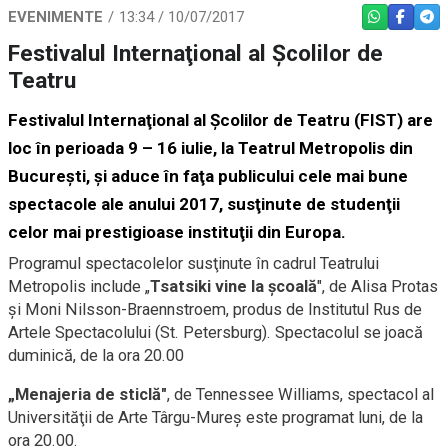
EVENIMENTE
13:34 / 10/07/2017
WHATSAPP
FACEBO
TEL
Festivalul Internaţional al Şcolilor de
Teatru
Festivalul Internaţional al Şcolilor de Teatru (FIST) are
loc în perioada 9 – 16 iulie, la Teatrul Metropolis din
Bucureşti, şi aduce în faţa publicului cele mai bune
spectacole ale anului 2017, susţinute de studenţii
celor mai prestigioase instituţii din Europa.
Programul spectacolelor susţinute în cadrul Teatrului
Metropolis include „
Tsatsiki vine la şcoală
", de Alisa Protas
şi Moni Nilsson-Braennstroem, produs de Institutul Rus de
Artele Spectacolului (St. Petersburg). Spectacolul se joacă
duminică, de la ora 20.00
„Menajeria de sticlă"
, de Tennessee Williams, spectacol al
Universităţii de Arte Târgu-Mureş este programat luni, de la
ora 20.00.