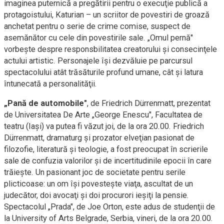
imaginea puternică a pregătirii pentru o execuţie publică a
protagoistului, Katurian – un scriitor de povestiri de groază
anchetat pentru o serie de crime comise, suspect de
asemănător cu cele din povestirile sale. „Omul pernă"
vorbeşte despre responsbilitatea creatorului şi consecinţele
actului artistic. Personajele îşi dezvăluie pe parcursul
spectacolului atât trăsăturile profund umane, cât şi latura
întunecată a personalităţii.
„Pană de automobile"
, de Friedrich Dürrenmatt, prezentat
de Universitatea De Arte „George Enescu", Facultatea de
teatru (Iaşi) va putea fi văzut joi, de la ora 20.00. Friedrich
Dürrenmatt, dramaturg şi prozator elveţian pasionat de
filozofie, literatură şi teologie, a fost preocupat în scrierile
sale de confuzia valorilor şi de incertitudinile epocii în care
trăieşte. Un pasionant joc de societate pentru serile
plicticoase: un om îşi povesteşte viaţa, ascultat de un
judecător, doi avocaţi şi doi procurori ieşiţi la pensie.
Spectacolul „Prada", de Joe Orton, este adus de studenţii de
la University of Arts Belgrade, Serbia, vineri, de la ora 20.00.