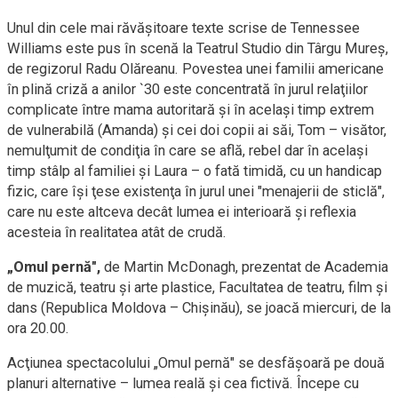
Unul din cele mai răvăşitoare texte scrise de Tennessee
Williams este pus în scenă la Teatrul Studio din Târgu Mureş,
de regizorul Radu Olăreanu. Povestea unei familii americane
în plină criză a anilor `30 este concentrată în jurul relaţiilor
complicate între mama autoritară şi în acelaşi timp extrem
de vulnerabilă (Amanda) şi cei doi copii ai săi, Tom – visător,
nemulţumit de condiţia în care se află, rebel dar în acelaşi
timp stâlp al familiei şi Laura – o fată timidă, cu un handicap
fizic, care îşi ţese existenţa în jurul unei "menajerii de sticlă",
care nu este altceva decât lumea ei interioară şi reflexia
acesteia în realitatea atât de crudă.
„Omul pernă",
de Martin McDonagh, prezentat de Academia
de muzică, teatru şi arte plastice, Facultatea de teatru, film şi
dans (Republica Moldova – Chişinău), se joacă miercuri, de la
ora 20.00.
Acţiunea spectacolului „Omul pernă" se desfăşoară pe două
planuri alternative – lumea reală şi cea fictivă. Începe cu