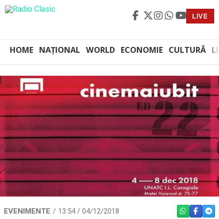
LIVE
HOME
NAȚIONAL
WORLD
ECONOMIE
CULTURĂ
L
EVENIMENTE
13:54 / 04/12/2018
WHATSAPP
FACEBO
TEL