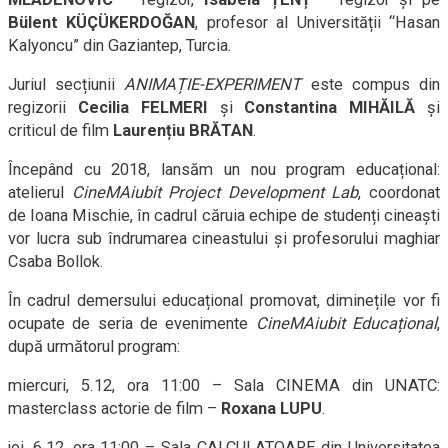
Bülent KÜ
Ç
ÜKERDOĞAN
,
profesor al Universității “Hasan
Kalyoncu” din Gaziantep, Turcia.
Juriul secțiunii
ANIMAȚIE-EXPERIMENT
este compus din
regizorii
Cecilia FELMERI
și
Constantina MIHĂILĂ
și
criticul de film
Laurențiu BRĂTAN
.
Începând cu 2018, lansăm un nou program educațional:
atelierul
Cine
MA
iubit Project Development Lab
, coordonat
de Ioana Mischie,
în cadrul căruia echipe de studenți cineaști
vor lucra sub îndrumarea cineastului și profesorului maghiar
Csaba Bollok.
În cadrul demersului educațional promovat, diminețile vor fi
ocupate de seria de evenimente
Cine
MA
iubit Educațional
,
după următorul program:
miercuri, 5.12, ora 11:00 – Sala CINEMA din UNATC:
masterclass actorie de film –
Roxana LUPU
.
joi, 6.12, ora 11:00 – Sala CALCULATOARE din Universitatea