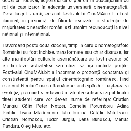
decât un festival, acționând ca o platformă educațională cu
rol de catalizator în educația universitară cinematografică.
De-a lungul vremii, ecranul festivalului Cine
MA
iubit a fost
iluminat, în premieră, de filmele realizate în studenție de
majoritatea cineaștilor români azi unanim recunoscuți la nivel
național și internațional.
Traversând peste două decenii, timp în care cinematografele
României au fost închise, transformate sau chiar distruse, iar
alte manifestări culturale asemănătoare au fost nevoite să
își limiteze activitatea sau chiar să își închidă porțile,
Festivalul Cine
MA
iubit a însemnat o prezență constantă și
constistentă pentru spațiul cinematografic românesc, fiind
martorul Noului Cinema Românesc, aniticipându-i nașterea și
evoluția, premiind și aducând în atenția criticii și a publicului
tineri studenți care vor deveni nume de referință: Cristian
Mungiu, Călin Peter Netzer, Corneliu Porumboiu, Adina
Pintilie, Ivana Mladenovic, Iulia Rugină, Cătălin Mitulescu,
Cristian Nemescu, Tudor Jurgiu, Dana Bunescu, Marius
Panduru, Oleg Mutu etc.