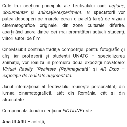
Cele trei secțiuni principale ale festivalului sunt
ficțiune,
documentar
și
animație/experiment
, iar spectatorii vor
putea descoperi pe marele ecran o paletă largă de viziuni
cinematografice originale, din zone culturale diferite,
aparținând unora dintre cei mai promițători actuali studenți,
viitori autori de film.
Cine
Ma
iubit continuă tradiţia competiţiei pentru fotografie şi
afiş, iar profesorii și studenții UNATC – specializarea
animație, vor realiza în premieră două expoziții novatoare:
Virtual Reality “Realitate (Re)imaginată”
și
AR Expo
–
expoziție de realitate augmentată.
Juriul internațional al festivalului reuneşte personalităţi din
lumea cinematografică, atât din România, cât și din
străinătate.
Componența Juriului secțiunii
FICȚIUNE
este:
Ana ULARU
– actriță;