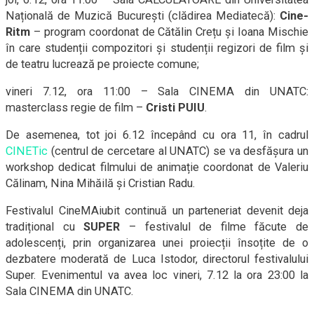
Națională de Muzică București (clădirea Mediatecă):
Cine-
Ritm
– program coordonat de Cătălin Crețu și Ioana Mischie
în care studenții compozitori și studenții regizori de film și
de teatru lucrează pe proiecte comune;
vineri 7.12, ora 11:00 – Sala CINEMA din UNATC:
masterclass regie de film –
Cristi PUIU
.
De asemenea, tot joi 6.12 începând cu ora 11, în cadrul
CINETic
(centrul de cercetare al UNATC) se va desfășura un
workshop dedicat filmului de animație coordonat de Valeriu
Călinam, Nina Mihăilă și Cristian Radu.
Festivalul
Cine
MA
iubit continuă un parteneriat devenit deja
tradițional cu
SUPER
– festivalul de filme făcute de
adolescenți, prin organizarea unei proiecții însoțite de o
dezbatere moderată de Luca Istodor, directorul festivalului
Super. Evenimentul va avea loc vineri, 7.12 la ora 23:00 la
Sala CINEMA din UNATC.