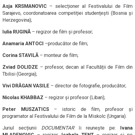
Asja KRSMANOVIC
– selecționer al Festivalului de Film
Sarajevo, coordonatoarea competiției studențești (Bosnia și
Herzegovina);
Iulia RUGINĂ
– regizor de film și profesor;
Anamaria ANTOCI
–producător de film;
Corina STAVILĂ
– monteur de film;
Zviad DOLIDZE
– profesor, decan al Facultății de Film din
Tbilisi (Georgia);
Vivi DRĂGAN VASILE
– director de fotografie, producător;
Nicolas KHABBAZ
– regizor și profesor (Liban);
Peter MUSZATICS
– istoric de film, profesor și
programator al Festivalului de Film de la Miskolc (Ungaria).
Juriul secțiunii
DOCUMENTAR
îi reunește pe:
Ivana
MLADENOVIC
– regizor,
Isabela ȚENȚ
– regizor și pe