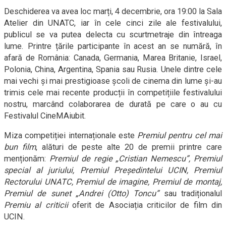
Deschiderea va avea loc marți, 4 decembrie, ora 19:00 la Sala
Atelier din UNATC, iar în cele cinci zile ale festivalului,
publicul se va putea delecta cu scurtmetraje din întreaga
lume. Printre țările participante în acest an se numără, în
afară de România: Canada, Germania, Marea Britanie, Israel,
Polonia, China, Argentina, Spania sau Rusia. Unele dintre cele
mai vechi și mai prestigioase școli de cinema din lume și-au
trimis cele mai recente producții în competițiile festivalului
nostru, marcând colaborarea de durată pe care o au cu
Festivalul Cine
MA
iubit.
Miza competiției internaționale este
Premiul pentru cel mai
bun film
, alături d
e peste alte 20 de premii printre care
menționăm:
Premiul de regie „Cristian Nemescu”, Premiul
special al juriului, Premiul Președintelui UCIN, Premiul
Rectorului UNATC, Premiul de imagine, Premiul de montaj,
Premiul de sunet „Andrei (Otto) Toncu”
sau tradiționalul
Premiu al criticii
oferit de Asociația criticilor de film din
UCIN.