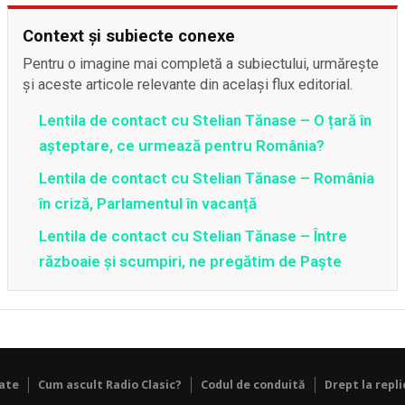
Context și subiecte conexe
Pentru o imagine mai completă a subiectului, urmărește
și aceste articole relevante din același flux editorial.
Lentila de contact cu Stelian Tănase – O țară în
așteptare, ce urmează pentru România?
Lentila de contact cu Stelian Tănase – România
în criză, Parlamentul în vacanță
Lentila de contact cu Stelian Tănase – Între
războaie și scumpiri, ne pregătim de Paște
tate
Cum ascult Radio Clasic?
Codul de conduită
Drept la repli