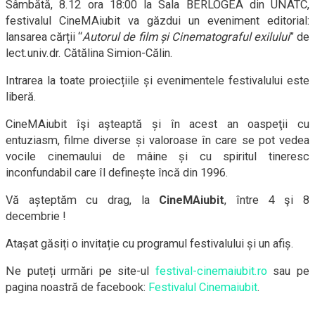
Sâmbătă, 8.12 ora 18:00 la Sala BERLOGEA din UNATC,
festivalul
Cine
MA
iubit va găzdui un eveniment editorial:
lansarea cărții “
Autorul de film și Cinematograful exilului
” de
lect.univ.dr. Cătălina Simion-Călin.
Intrarea la toate proiecțiile și evenimentele festivalului este
liberă.
Cine
MA
iubit îşi aşteaptă și în acest an oaspeţii cu
entuziasm, filme diverse și valoroase în care se pot vedea
vocile cinemaului de mâine și cu spiritul tineresc
inconfundabil care îl definește încă din 1996.
Vă așteptăm cu drag, la
Cine
MA
iubit
, între 4 şi 8
decembrie !
Atașat găsiți o invitație cu programul festivalului și un afiș.
Ne puteți urmări pe site-ul
festival-cinemaiubit.ro
sau pe
pagina noastră de facebook:
Festivalul Cinemaiubit
.