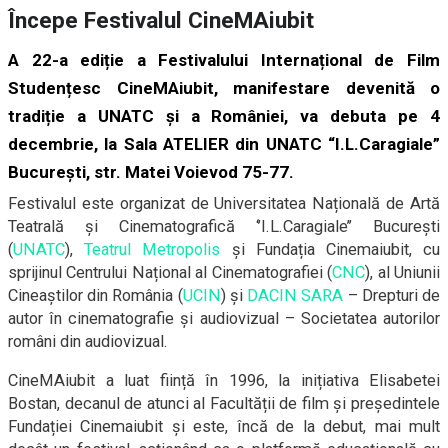
Începe Festivalul CineMAiubit
A 22-a ediție a Festivalului Internațional de Film
Studențesc Cine
MA
iubit, manifestare devenită o
tradiție a
UNATC
și a României, va debuta pe 4
decembrie, la Sala ATELIER din UNATC “I.L.Caragiale”
București, str. Matei Voievod 75-77.
Festivalul este organizat de Universitatea Națională de Artă
Teatrală și Cinematografică ‘’I.L.Caragiale’’ București
(
UNATC
),
Teatrul Metropolis
și Fundația Cinemaiubit, cu
sprijinul Centrului Național al Cinematografiei (
CNC
), al Uniunii
Cineaștilor din România (
UCIN
) și
DACIN SARA
– Drepturi de
autor în cinematografie și audiovizual – Societatea autorilor
români din audiovizual.
Cine
MA
iubit a luat ființă în 1996, la inițiativa Elisabetei
Bostan, decanul de atunci al Facultății de film și președintele
Fundației Cinemaiubit și este, încă de la debut, mai mult