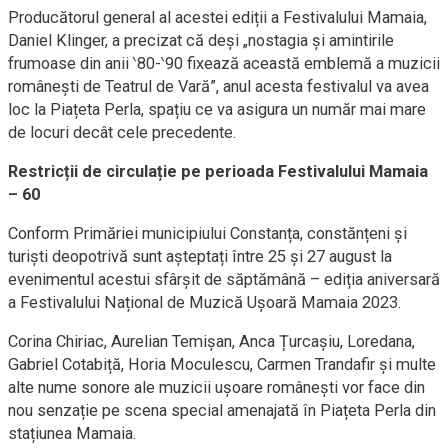
Producătorul general al acestei ediții a Festivalului Mamaia,
Daniel Klinger, a precizat că deși „nostagia și amintirile
frumoase din anii ‵80-‵90 fixează această emblemă a muzicii
românești de Teatrul de Vară”, anul acesta festivalul va avea
loc la Piațeta Perla, spațiu ce va asigura un număr mai mare
de locuri decât cele precedente.
Restricții de circulație pe perioada Festivalului Mamaia
– 60
Conform Primăriei municipiului Constanța, constănțeni și
turiști deopotrivă sunt așteptați între 25 și 27 august la
evenimentul acestui sfârșit de săptămână – ediția aniversară
a Festivalului Național de Muzică Ușoară Mamaia 2023.
Corina Chiriac, Aurelian Temișan, Anca Țurcașiu, Loredana,
Gabriel Cotabiță, Horia Moculescu, Carmen Trandafir și multe
alte nume sonore ale muzicii ușoare românești vor face din
nou senzație pe scena special amenajată în Piațeta Perla din
stațiunea Mamaia.