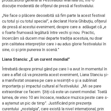
producătorul general al Festivalului Mamaia 60, într-o
discuție moderată de ofițerul de presă al festivalului.
„Ne face o plăcere deosebită să fim parte la acest festival
cu totul și cu totul special”, a declarat Horia Ghibuțiu, ofițerul
de presă al acestui eveniment, despre care a adăugat că „e
o foarte frumoasă legătură între vechi și nou. Practic,
încercăm să ducem mai departe tradiția acestuia, nu doar
prin calitatea interpreților care i-au adus glorie festivalului în
sine, ci și prin punerea în scenă.”
Liana Stanciu: „E un curent mondial”
Întrebată despre primul gând pe care l-a avut în momentul în
care a aflat că va prezenta acest eveniment, Liana Stanciu și-
a manifestat onoarea pe care a resimțit-o și a subliniat
importanța și impactul cultural al festivalului: „Mi se pare
extraordinar ce facem. Știți că este un curent mondial. Toată
lumea, de vreo 10 ani încoace, readuce muzica peste care s-
a așternut un pic de timp”. Justificând prin prezența
curentului „nostalgia”, care există la nivel internațional, prin