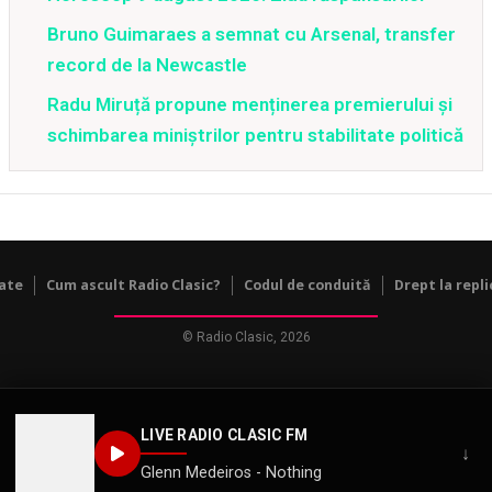
Bruno Guimaraes a semnat cu Arsenal, transfer
record de la Newcastle
Radu Miruță propune menținerea premierului și
schimbarea miniștrilor pentru stabilitate politică
tate
Cum ascult Radio Clasic?
Codul de conduită
Drept la repli
© Radio Clasic, 2026
LIVE RADIO CLASIC FM
↓
Glenn Medeiros - Nothing