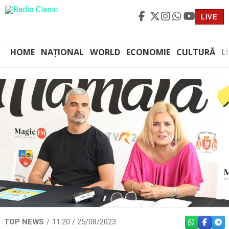
LIVE
HOME
NAȚIONAL
WORLD
ECONOMIE
CULTURĂ
L
TOP NEWS
11:20 / 25/08/2023
WHATSAPP
FACEBO
TEL