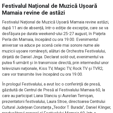
Festivalul Național de Muzică Ușoară
Mamaia revine de astăzi
Festivalul Național de Muzică Ușoară Mamaia revine astăzi,
după 11 ani de absență, într-o ediție de excepție, care se va
desfășura pe durata weekend-ului 25-27 august, în Piațeta
Perla din Mamaia, începând cu ora 19.00. Evenimentul
aniversar va aduce pe scenă cele mai sonore nume ale
muzicii ușoare românești, alături de Orchestra Festivalului,
dirijată de Daniel Jinga. Declarat sold-out, evenimentul va
putea fi urmărit și în transmisie directă, prin intermediul unor
televiziuni naționale, Kiss TV, Magic TV, Rock TV și TVR2,
care vor transmite live începând cu ora 19.00.
În prologul Festivalului, a avut loc o conferință de presă,
găzduită de Centrul de Presă al Festivalului Mamaia 60, la
care au participat Liana Stanciu și Aurelian Temișan,
prezentatorii festivalului, Laura Stroe, directoarea Centrului
Cultural Județean Constanța „Teodor T. Burada”, Daniel Klinger,