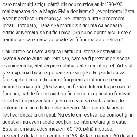
care mai mulți artiști cântă din nou muzica anilor ‵80-‵90,
realizatoarea de la Magic FM a declarat că „evenimentul ăsta
a venit perfect. Era mănușă. Se întâmplă într-un moment
ideal”. Totodată, Liana și-a mărturisit dorința ca această
ediție aniversară să nu fie unică: „Să nu ne oprim aici. Este o
tradiție pe care, dacă se poate, ar fi frumos să o reluăm”.
Unul dintre cei care asigură liantul cu istoria Festivalului
Mamaia este Aurelian Temișan, care va fi prezent pe scena
evenimentului, atât ca prezentator, cât și ca interpret. Artistul
și-a exprimat bucuria pe care a resimțit-o la gândul că va
face aprte din nou din acest fragment al istoriei muzicii
ușoare românești. „Realizam, cu fiecare kilometru pe care îl
făceam, cât de fericit sunt să fiu din nou implicat în festival
ca artist, ca prezentator și ca om care va cânta alături de
colegii lui în una dintre cele trei seri. Nu sper de la acest
festival decât la un regal. Nu este un festival de competiții în
acest an, nu avem acele secțiuni de interpretare și creație.
Este un omagiu adus muzicii ‵60-‵70, până încoace,
respectiv de la prima ediție din ‵63. Asta omagiem: 60 de ani