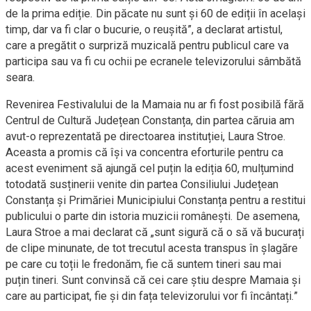
de la prima ediție. Din păcate nu sunt și 60 de ediții în același
timp, dar va fi clar o bucurie, o reușită”, a declarat artistul,
care a pregătit o surpriză muzicală pentru publicul care va
participa sau va fi cu ochii pe ecranele televizorului sâmbătă
seara.
Revenirea Festivalului de la Mamaia nu ar fi fost posibilă fără
Centrul de Cultură Județean Constanța, din partea căruia am
avut-o reprezentată pe directoarea instituției, Laura Stroe.
Aceasta a promis că își va concentra eforturile pentru ca
acest eveniment să ajungă cel puțin la ediția 60, mulțumind
totodată susținerii venite din partea Consiliului Județean
Constanța și Primăriei Municipiului Constanța pentru a restitui
publicului o parte din istoria muzicii românești. De asemena,
Laura Stroe a mai declarat că „sunt sigură că o să vă bucurați
de clipe minunate, de tot trecutul acesta transpus în șlagăre
pe care cu toții le fredonăm, fie că suntem tineri sau mai
puțin tineri. Sunt convinsă că cei care știu despre Mamaia și
care au participat, fie și din fața televizorului vor fi încântați.”