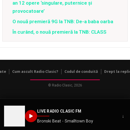
an 12 opere ‘singulare, puternice şi
provocatoare’
O nouă premieră 9G la TNB: De-a baba oarba
În curând, o nouă premieră la TNB: CLASS
tate
Cum ascult Radio Clasic?
Codul de conduită
Drept la repli
© Radio Clasic, 2026
LIVE RADIO CLASIC FM
↓
Bronski Beat - Smalltown Boy