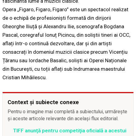
fascinanta lume a muzicii clasice.
Opera ,,Figaro, Figaro, Figaro” este un spectacol realizat
de o echipă de profesioniști formată din dirijorii
Gheorghe Iliuță și Alexandru Ilie, scenografa Bogdana
Pascal, coregraful Ionuț Picincu, din soliștii tineri ai OCC,
aflați într-o continuă dezvoltare, dar și din artiști
consacrați în domeniul muzicii clasice precum Vicențiu
Țăranu sau Iordache Basalic, soliști ai Operei Naționale
din București, cu toții aflați sub îndrumarea maestrului
Cristian Mihăilescu.
Context și subiecte conexe
Pentru o imagine mai completă a subiectului, urmărește
și aceste articole relevante din același flux editorial.
TIFF anunţă pentru competiţia oficială a acestui