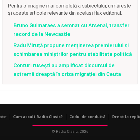
Pentru o imagine mai completă a subiectului, urmărește
și aceste articole relevante din același flux editorial.
Bruno Guimaraes a semnat cu Arsenal, transfer
record de la Newcastle
Radu Miruță propune menținerea premierului și
schimbarea miniștrilor pentru stabilitate politică
Conturi rusești au amplificat discursul de
extremă dreaptă în criza migrației din Ceuta
tate
Cum ascult Radio Clasic?
Codul de conduită
Drept la repli
© Radio Clasic, 2026