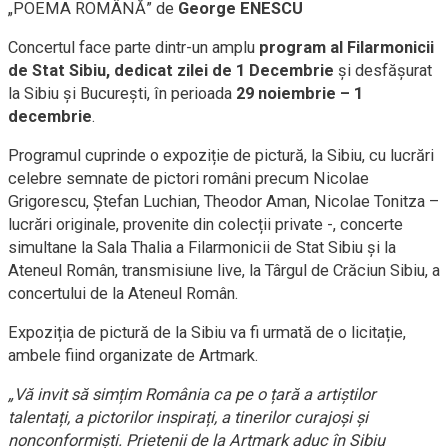
„POEMA ROMÂNĂ” de
George ENESCU
Concertul face parte dintr-un amplu
program al Filarmonicii
de Stat Sibiu, dedicat zilei de 1 Decembrie
și desfășurat
la Sibiu și București, în perioada
29 noiembrie – 1
decembrie
.
Programul cuprinde o expoziție de pictură, la Sibiu, cu lucrări
celebre semnate de pictori români precum Nicolae
Grigorescu, Ștefan Luchian, Theodor Aman, Nicolae Tonitza –
lucrări originale, provenite din colecții private -, concerte
simultane la Sala Thalia a Filarmonicii de Stat Sibiu și la
Ateneul Român, transmisiune live, la Târgul de Crăciun Sibiu, a
concertului de la Ateneul Român.
Expoziția de pictură de la Sibiu va fi urmată de o licitație,
ambele fiind organizate de Artmark.
„Vă invit să simțim România ca pe o țară a artiștilor
talentați, a pictorilor inspirați, a tinerilor curajoși și
nonconformiști. Prietenii de la Artmark aduc în Sibiu