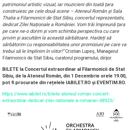
patrimoniul artistic vizual, iar muzicieni din toată țara
construiesc pe cele două scene – Ateneul Român și Sala
Thalia a Filarmonicii de Stat Sibiu, concertul reprezentativ,
dedicat Zilei Naționale a României. Vom trăi împreună țara
pe care ne-o dorim și vom schimba perspectiva cu care
privim și ascultăm la această sărbătoare. Haideți să
sărbătorim cu responsabilitatea unor promisiuni pe care va
trebui să le împlinim în viitor!”
Cristian Lupeș, Managerul
Filarmonicii de Stat Sibiu, curatorul programului, dirijor.
BILETE la Concertul extraordinar al Filarmonicii de Stat
Sibiu, de la Ateneul Român, din 1 Decembrie orele 19.00,
pot fi procurate din rețelele IABILET.RO și EVENTIM.RO.
https://www.iabilet.ro/bilete-ateneul-roman-concert-
extraordinar-dedicat-zilei-nationale-a-romaniei-48925/