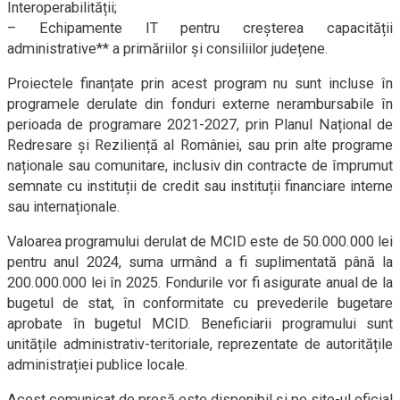
Interoperabilității;
– Echipamente IT pentru creșterea capacității
administrative** a primăriilor și consiliilor județene.
Proiectele finanțate prin acest program nu sunt incluse în
programele derulate din fonduri externe nerambursabile în
perioada de programare 2021-2027, prin Planul Național de
Redresare și Reziliență al României, sau prin alte programe
naționale sau comunitare, inclusiv din contracte de împrumut
semnate cu instituții de credit sau instituții financiare interne
sau internaționale.
Valoarea programului derulat de MCID este de 50.000.000 lei
pentru anul 2024, suma urmând a fi suplimentată până la
200.000.000 lei în 2025. Fondurile vor fi asigurate anual de la
bugetul de stat, în conformitate cu prevederile bugetare
aprobate în bugetul MCID. Beneficiarii programului sunt
unitățile administrativ-teritoriale, reprezentate de autoritățile
administrației publice locale.
Acest comunicat de presă este disponibil și pe site-ul oficial