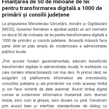
Finanțarea de 50 de milioane de lei
pentru transformarea digitală a 1000 de
primării și consilii județene
La propunerea Ministerului Cercetării, Inovării și Digitalizării
(MCID), Guvernul României a aprobat astăzi un act normativ
ce alocă 50 de milioane de lei pentru transformarea digitală a
1000 de primării și consilii județene. Această măsură face
parte dintr-un plan amplu de modernizare a administrației
publice locale.
„Prin aceste fonduri guvernamentale, aducem beneficiile
transformării digitale în administrația locală, în instituțiile cu
care românii interacționează cel mai des. În primul rând, ne
asigurăm că platformele informatice ale ministerelor,
consiliilor județene și ale primăriilor vor vorbi aceeași limbă
și vor face schimb de date automat. Acest limbaj digital
comun al sistemelor informatice înseamnă zero drumuri
inutile, zero cozi la ghișee, zero dosare cu șină. Construim
prin acești bani și interfețe standardizate de dialog cu