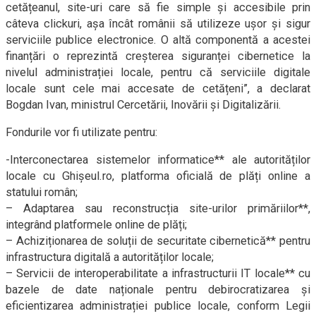
cetățeanul, site-uri care să fie simple și accesibile prin
câteva clickuri, așa încât românii să utilizeze ușor și sigur
serviciile publice electronice. O altă componentă a acestei
finanțări o reprezintă creșterea siguranței cibernetice la
nivelul administrației locale, pentru că serviciile digitale
locale sunt cele mai accesate de cetățeni”, a declarat
Bogdan Ivan, ministrul Cercetării, Inovării și Digitalizării.
Fondurile vor fi utilizate pentru:
-Interconectarea sistemelor informatice** ale autorităților
locale cu Ghișeul.ro, platforma oficială de plăți online a
statului român;
– Adaptarea sau reconstrucția site-urilor primăriilor**,
integrând platformele online de plăți;
– Achiziționarea de soluții de securitate cibernetică** pentru
infrastructura digitală a autorităților locale;
– Servicii de interoperabilitate a infrastructurii IT locale** cu
bazele de date naționale pentru debirocratizarea și
eficientizarea administrației publice locale, conform Legii