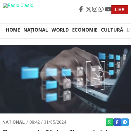
LIVE
HOME
NAȚIONAL
WORLD
ECONOMIE
CULTURĂ
L
NAȚIONAL
08:42 / 31/05/2024
WHATSAPP
FACEBO
TEL