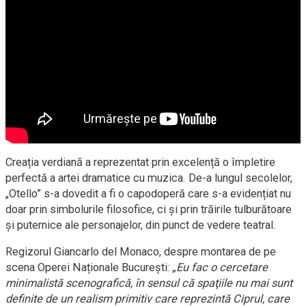
Creația verdiană a reprezentat prin excelență o împletire
perfectă a artei dramatice cu muzica. De-a lungul secolelor,
„Otello” s-a dovedit a fi o capodoperă care s-a evidențiat nu
doar prin simbolurile filosofice, ci și prin trăirile tulburătoare
și puternice ale personajelor, din punct de vedere teatral.
Regizorul Giancarlo del Monaco, despre montarea de pe
scena Operei Naționale București:
„Eu fac o cercetare
minimalistă scenografică, în sensul că spaţiile nu mai sunt
definite de un realism primitiv care reprezintă Ciprul, care