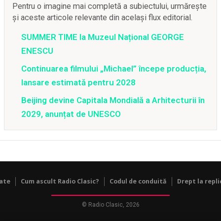
Pentru o imagine mai completă a subiectului, urmărește
și aceste articole relevante din același flux editorial.
SUMMER TIME la Muzeul Național GEORGE
ENESCU
Continuarea filmului „Michael” începe producția,
lansare estimată pentru 2028
Beijing devine Capitala Mondială a Arhitecturii în
2029, anunțat de UNESCO
tate
Cum ascult Radio Clasic?
Codul de conduită
Drept la repli
© Radio Clasic, 2026