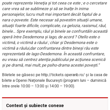
poate reprezenta Veneţia şi tot ceea ce este ; e o cercetare
care vrea să se sublimeze şi să se înalţe în inima
personajelor, lucru mult mai important decât faptul de a
nara o poveste. Este necesar să povestim situaţii umane,
situaţii foarte dificile, complicate, ca gelozia, rasismul, răul,
binele… Spre exemplu, răul şi binele se confruntăîn această
operă între Desdemona şi Iago, de acord ? Otello este o
victimă, o victimă a răului ; chiar şi Desdemona este o
victimă a răului,dar confruntarea dintre bineşi rău este
reprezentată de Iago-Desdemona. În această confruntare,
eu vreau să centrez atenţia publicului pe acţiunea scenică
şi pe dramă, mai mult, pe psiho-drama acestei poveşti.”
Biletele se găsesc pe http://tickets.operanb.ro/ și la casa de
bilete a Operei Naționale București (program luni – duminică
între orele 10:00 – 13:00 și 14:00 – 19:00).
Context și subiecte conexe