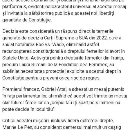
platforma X, evidențiind caracterul universal al acestui mesaj
și invitația la sărbătorirea publică a acestei noi libertăți
garantate de Constituție.
Decizia este considerată un răspuns direct la temerile
generate de decizia Curții Supreme a SUA din 2022, care a
anulat hotărârea Roe vs. Wade, eliminând astfel
recunoașterea constituțională a dreptului femeilor la avort în
Statele Unite. Activiștii pentru drepturile femeilor din Franța,
precum Laura Slimani de la Fondation des Femmes, au
subliniat necesitatea protecției explicite a acestui drept în
Constituție pentru a preveni orice risc de regres.
Premierul francez, Gabriel Attal, a adresat un mesaj puternic
în fața parlamentarilor, afirmând că acest vot trimite un mesaj
clar tuturor femeilor că „corpul tău îți aparține și nimeni nu
poate decide în locul tău”.
Criticii acestei mișcări, inclusiv lidera extremei drepte,
Marine Le Pen, au considerat demersul mai mult un câștig