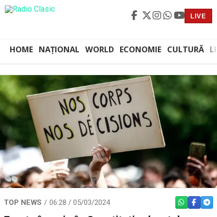
LIVE
HOME
NAȚIONAL
WORLD
ECONOMIE
CULTURĂ
L
TOP NEWS
06:28 / 05/03/2024
WHATSAPP
FACEBO
TEL