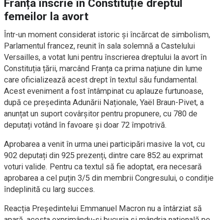
Franța înscrie în Constituție dreptul
femeilor la avort
Într-un moment considerat istoric și încărcat de simbolism,
Parlamentul francez, reunit în sala solemnă a Castelului
Versailles, a votat luni pentru înscrierea dreptului la avort în
Constituția țării, marcând Franța ca prima națiune din lume
care oficializează acest drept în textul său fundamental.
Acest eveniment a fost întâmpinat cu aplauze furtunoase,
după ce președinta Adunării Naționale, Yaël Braun-Pivet, a
anunțat un suport covârșitor pentru propunere, cu 780 de
deputați votând în favoare și doar 72 împotrivă.
Aprobarea a venit în urma unei participări masive la vot, cu
902 deputați din 925 prezenți, dintre care 852 au exprimat
voturi valide. Pentru ca textul să fie adoptat, era necesară
aprobarea a cel puțin 3/5 din membrii Congresului, o condiție
îndeplinită cu larg succes.
Reacția Președintelui Emmanuel Macron nu a întârziat să
apară, acesta exprimându-și bucuria și mândria națională pe