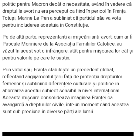
politic pentru Macron decât o necesitate, având în vedere că
dreptul la avort nu era perceput ca fiind în pericol în Franța.
Totuși, Marine Le Pen a subliniat că partidul său va vota
pentru includerea acestuia în Constituție.
Pe de altă parte, reprezentanți ai mișcării anti-avort, cum ar fi
Pascale Moriniere de la Asociația Familiilor Catolice, au
văzut în acest vot o înfrângere, atât pentru mișcarea lor cât și
pentru valorile pe care le susțin.
Prin votul său, Franța stabilește un precedent global,
reflectând angajamentul țării față de protecția drepturilor
femeilor și subliniind diferențele culturale și politice în
abordarea acestui subiect sensibil la nivel internațional.
Această mișcare consolidează imaginea Franței ca
avangardă a drepturilor civile, într-un moment când acestea
sunt sub presiune în diverse părți ale lumii.