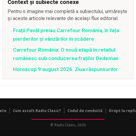
Context și subiecte conexe
Pentru o imagine mai completă a subiectului, urmărește
și aceste articole relevante din același flux editorial.
Frații Pavăl preiau Carrefour România, în fața
pierderilor și vânzărilor în scădere
Carrefour România: O nouă etapă în retailul
românesc sub conducerea fraților Dedeman
Horoscop 9 august 2026. Ziua răspunsurilor
tate
Cum ascult Radio Clasic?
Codul de conduită
Drept la repli
© Radio Clasic, 2026