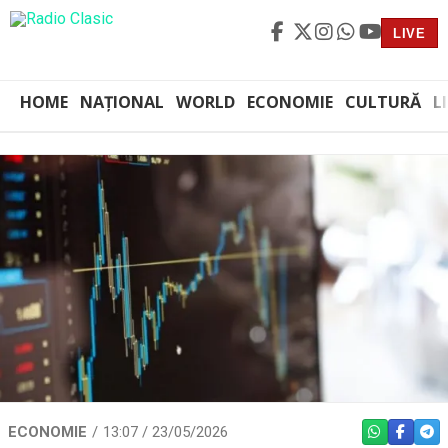
LIVE
HOME
NAȚIONAL
WORLD
ECONOMIE
CULTURĂ
L
ECONOMIE
13:07 / 23/05/2026
WHATSAPP
FACEBO
TEL