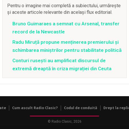
Pentru o imagine mai completă a subiectului, urmărește
și aceste articole relevante din același flux editorial.
Bruno Guimaraes a semnat cu Arsenal, transfer
record de la Newcastle
Radu Miruță propune menținerea premierului și
schimbarea miniștrilor pentru stabilitate politică
Conturi rusești au amplificat discursul de
extremă dreaptă în criza migrației din Ceuta
tate
Cum ascult Radio Clasic?
Codul de conduită
Drept la repli
© Radio Clasic, 2026