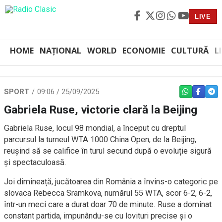
LIVE
HOME
NAȚIONAL
WORLD
ECONOMIE
CULTURĂ
L
SPORT
09:06 / 25/09/2025
WHATSAPP
FACEBO
TEL
Gabriela Ruse, victorie clară la Beijing
Gabriela Ruse, locul 98 mondial, a început cu dreptul
parcursul la turneul WTA 1000 China Open, de la Beijing,
reușind să se califice în turul secund după o evoluție sigură
și spectaculoasă.
Joi dimineață, jucătoarea din România a învins-o categoric pe
slovaca Rebecca Sramkova, numărul 55 WTA, scor 6-2, 6-2,
într-un meci care a durat doar 70 de minute. Ruse a dominat
constant partida, impunându-se cu lovituri precise și o