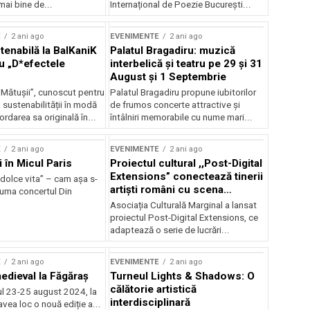
mai bine de...
Internațional de Poezie București...
E
2 ani ago
EVENIMENTE
2 ani ago
enabilă la BalKaniK
Palatul Bragadiru: muzică
cu „D*efectele
interbelică şi teatru pe 29 şi 31
August şi 1 Septembrie
 Mătușii”, cunoscut pentru
Palatul Bragadiru propune iubitorilor
sustenabilității în modă
de frumos concerte attractive şi
ordarea sa originală în...
întâlniri memorabile cu nume mari...
E
2 ani ago
EVENIMENTE
2 ani ago
i în Micul Paris
Proiectul cultural ,,Post-Digital
Extensions” conectează tinerii
dolce vita” – cam așa s-
artiști români cu scena
zuma concertul Din
internațională
Asociația Culturală Marginal a lansat
proiectul Post-Digital Extensions, ce
adaptează o serie de lucrări...
E
2 ani ago
EVENIMENTE
2 ani ago
medieval la Făgăraș
Turneul Lights & Shadows: O
călătorie artistică
l 23-25 august 2024, la
interdisciplinară
vea loc o nouă ediție a...