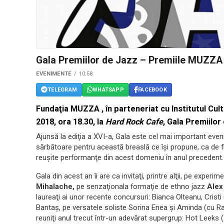
Gala Premiilor de Jazz – Premiile MUZZA
EVENIMENTE
10:58
TELEGRAM
WHATSAPP
FACEBOOK
Fundaţia MUZZA ,
în parteneriat cu
Institutul Cu
2018, ora 18.30,
la
Hard Rock Cafe
,
Gala Premiilor
Ajunsă la ediţia a XVI-a, Gala este cel mai important ev
sărbătoare pentru această breaslă ce îşi propune, ca de f
reuşite performanţe din acest domeniu în anul precedent.
Gala din acest an îi are ca invitaţi, printre alţii, pe experi
Mihalache,
pe senzaţionala formaţie de ethno jazz
Alex
laureaţi ai unor recente concursuri: Bianca Olteanu, Crist
Bantaş, pe versatele soliste Sorina Enea şi Aminda (cu Ra
reuniţi anul trecut într-un adevărat supergrup: Hot Leeks 