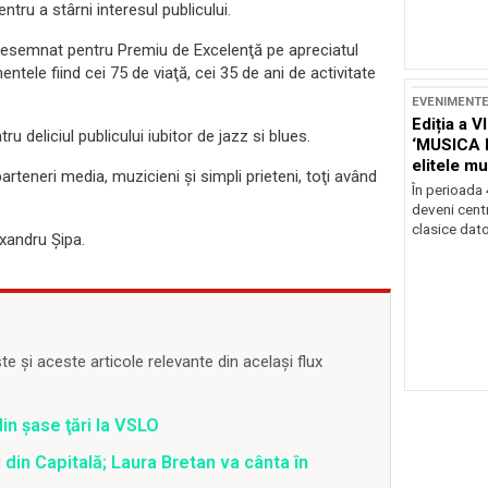
tru a stârni interesul publicului.
-au desemnat pentru Premiu de Excelenţă pe apreciatul
ntele fiind cei 75 de viaţă, cei 35 de ani de activitate
EVENIMENT
Ediția a V
u deliciul publicului iubitor de jazz si blues.
‘MUSICA 
elitele mu
parteneri media, muzicieni şi simpli prieteni, toţi având
Brașov
În perioada
deveni centr
clasice dator
xandru Şipa.
 și aceste articole relevante din același flux
din şase ţări la VSLO
 din Capitală; Laura Bretan va cânta în