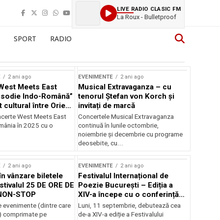
LIVE RADIO CLASIC FM
La Roux - Bulletproof
SPORT
RADIO
E
2 ani ago
EVENIMENTE
2 ani ago
West Meets East
Musical Extravaganza – cu
psodie Indo-Română”
tenorul Ștefan von Korch și
t cultural între Orient
invitați de marcă
nt
ncerte West Meets East
Concertele Musical Extravaganza
omânia în 2025 cu o
continuă în lunile octombrie,
noiembrie şi decembrie cu programe
deosebite, cu...
E
2 ani ago
EVENIMENTE
2 ani ago
în vânzare biletele
Festivalul Internațional de
stivalul 25 DE ORE DE
Poezie București – Ediția a
NON-STOP
XIV-a începe cu o conferință
despre limba română
 evenimente (dintre care
Luni, 11 septembrie, debutează cea
susținută de Marco Lucchesi
) comprimate pe
de-a XIV-a ediție a Festivalului