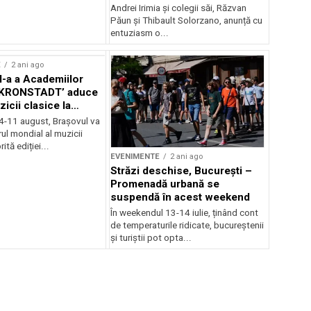
Andrei Irimia și colegii săi, Răzvan
Păun și Thibault Solorzano, anunță cu
entuziasm o...
E
2 ani ago
II-a a Academiilor
KRONSTADT’ aduce
zicii clasice la
 4-11 august, Brașovul va
ul mondial al muzicii
ită ediției...
EVENIMENTE
2 ani ago
Străzi deschise, București –
Promenadă urbană se
suspendă în acest weekend
În weekendul 13-14 iulie, ținând cont
de temperaturile ridicate, bucureștenii
și turiștii pot opta...