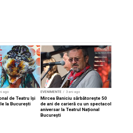
EVENIMENTE
Weekend c
Teatru la 
eveniment
ni ago
EVENIMENTE
3 ani ago
onal de Teatru își
Mircea Baniciu sărbătorește 50
le la București
de ani de carieră cu un spectacol
aniversar la Teatrul Național
București