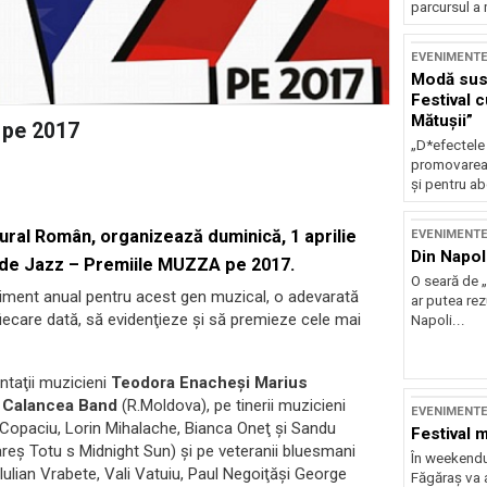
parcursul a 
EVENIMENT
Modă sust
Festival 
Mătușii”
 pe 2017
„D*efectele
promovarea 
și pentru ab
ltural Român
, organizează
duminică, 1 aprilie
EVENIMENT
Din Napol
 de Jazz – Premiile MUZZA pe 2017
.
O seară de „
eniment anual pentru acest gen muzical, o adevarată
ar putea re
iecare dată, să evidenţieze şi să premieze cele mai
Napoli...
mentaţii muzicieni
Teodora Enacheși Marius
 Calancea Band
(R.Moldova), pe tinerii muzicieni
EVENIMENT
i Copaciu, Lorin Mihalache, Bianca Oneţ şi Sandu
Festival 
reş Totu s Midnight Sun) şi pe veteranii bluesmani
În weekendu
(Iulian Vrabete, Vali Vatuiu, Paul Negoiţăşi George
Făgăraș va a