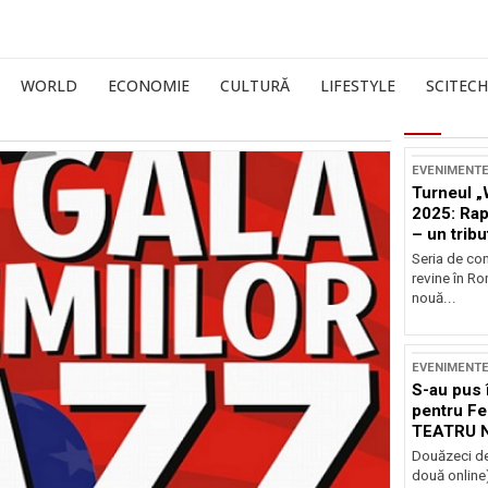
WORLD
ECONOMIE
CULTURĂ
LIFESTYLE
SCITECH
EVENIMENT
Turneul „
2025: Ra
– un tribu
și Occide
Seria de co
revine în R
nouă...
EVENIMENT
S-au pus 
pentru Fe
TEATRU 
Douăzeci de
două online