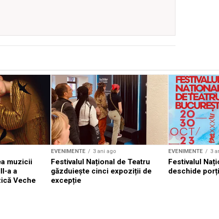
EVENIMENTE
3 ani ago
EVENIMENTE
3 a
a muzicii
Festivalul Național de Teatru
Festivalul Nați
II-a a
găzduiește cinci expoziții de
deschide porți
zică Veche
excepție