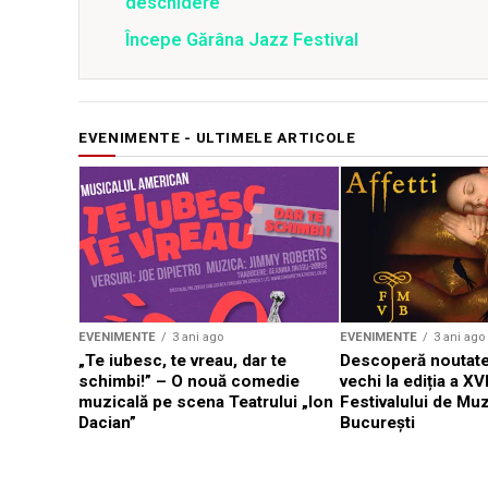
deschidere
Începe Gărâna Jazz Festival
EVENIMENTE - ULTIMELE ARTICOLE
EVENIMENTE
3 ani ago
EVENIMENTE
3 ani ago
„Te iubesc, te vreau, dar te
Descoperă noutate
schimbi!” – O nouă comedie
vechi la ediția a XVI
muzicală pe scena Teatrului „Ion
Festivalului de Mu
Dacian”
București