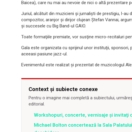
Baicea), care nu mai au nevoie de nici o altă prezentare pen
Juriul, alcătuit din muzicieni şi jurnalişti de prestigiu, l
compozitor, aranjor şi dirijor clujean Ştefan Vannai, argume
şi succesele cu Big Band-ul GAIO.
Toate formaţiile premiate, vor susţine micro-recitaluri pentr
Gala este organizata cu sprijinul unor instituţii, sponsori, 
aceeasi pasiune jazz-ul.
Evenimentul este realizat şi prezentat de muzicologul Ale
Context și subiecte conexe
Pentru o imagine mai completă a subiectului, urmărește
editorial.
Workshopuri, concerte, vernisaje şi invitaţi 
Michael Bolton concertează la Sala Palatului