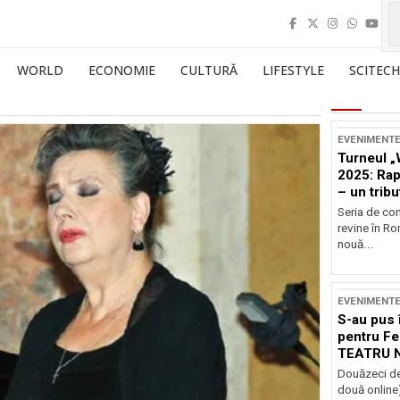
WORLD
ECONOMIE
CULTURĂ
LIFESTYLE
SCITECH
EVENIMENT
Turneul „
2025: Ra
– un tribu
și Occide
Seria de co
revine în R
nouă...
EVENIMENT
S-au pus 
pentru Fe
TEATRU 
Douăzeci de
două online