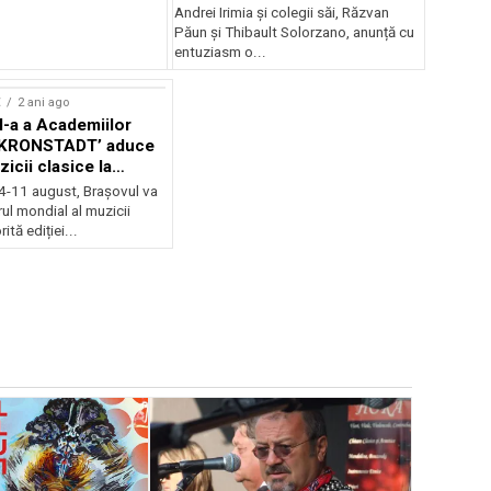
Andrei Irimia și colegii săi, Răzvan
Păun și Thibault Solorzano, anunță cu
entuziasm o...
E
2 ani ago
II-a a Academiilor
KRONSTADT’ aduce
zicii clasice la
 4-11 august, Brașovul va
ul mondial al muzicii
ită ediției...
EVENIMENTE
Weekend c
Teatru la 
eveniment