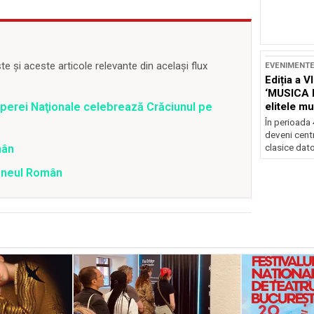
 și aceste articole relevante din același flux
EVENIMENT
Ediția a V
‘MUSICA 
 Operei Naţionale celebrează Crăciunul pe
elitele mu
Brașov
În perioada
deveni centr
mân
clasice dator
teneul Român