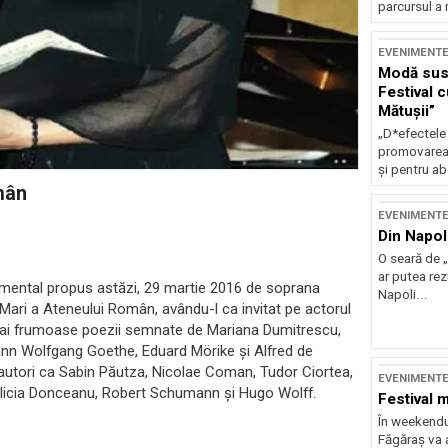
parcursul a 
EVENIMENT
Modă sust
Festival 
Mătușii”
„D*efectele
promovarea 
și pentru ab
mân
EVENIMENT
Din Napol
O seară de „
ar putea re
trumental propus astăzi, 29 martie 2016 de soprana
Napoli...
 Mari a Ateneului Român, avându-l ca invitat pe actorul
e mai frumoase poezii semnate de Mariana Dumitrescu,
nn Wolfgang Goethe, Eduard Mörike şi Alfred de
utori ca Sabin Păutza, Nicolae Coman, Tudor Ciortea,
EVENIMENT
Felicia Donceanu, Robert Schumann şi Hugo Wolff.
Festival 
În weekendu
Făgăraș va a