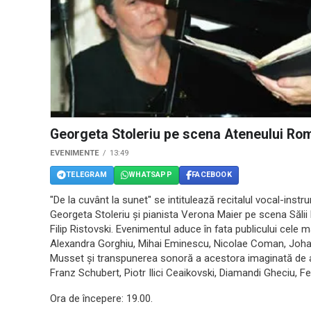
Georgeta Stoleriu pe scena Ateneului Ro
EVENIMENTE
13:49
TELEGRAM
WHATSAPP
FACEBOOK
"De la cuvânt la sunet" se intitulează recitalul vocal-ins
Georgeta Stoleriu şi pianista Verona Maier pe scena Sălii
Filip Ristovski. Evenimentul aduce în fata publicului cel
Alexandra Gorghiu, Mihai Eminescu, Nicolae Coman, Joha
Musset şi transpunerea sonoră a acestora imaginată de a
Franz Schubert, Piotr Ilici Ceaikovski, Diamandi Gheciu, 
Ora de începere: 19.00.