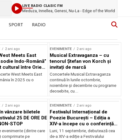
LIVE RADIO CLASIC FM
Meduza, Innellea, Genesi, Nu-La - Edge of the World
SPORT
RADIO
E
2 ani ago
EVENIMENTE
2 ani ago
West Meets East
Musical Extravaganza – cu
psodie Indo-Română”
tenorul Ștefan von Korch și
t cultural între Orient
invitați de marcă
nt
ncerte West Meets East
Concertele Musical Extravaganza
omânia în 2025 cu o
continuă în lunile octombrie,
noiembrie şi decembrie cu programe
deosebite, cu...
E
2 ani ago
EVENIMENTE
2 ani ago
în vânzare biletele
Festivalul Internațional de
stivalul 25 DE ORE DE
Poezie București – Ediția a
NON-STOP
XIV-a începe cu o conferință
despre limba română
 evenimente (dintre care
Luni, 11 septembrie, debutează cea
susținută de Marco Lucchesi
) comprimate pe
de-a XIV-a ediție a Festivalului