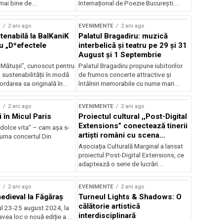
mai bine de...
Internațional de Poezie București...
E
2 ani ago
EVENIMENTE
2 ani ago
enabilă la BalKaniK
Palatul Bragadiru: muzică
cu „D*efectele
interbelică şi teatru pe 29 şi 31
August şi 1 Septembrie
 Mătușii”, cunoscut pentru
Palatul Bragadiru propune iubitorilor
sustenabilității în modă
de frumos concerte attractive şi
ordarea sa originală în...
întâlniri memorabile cu nume mari...
E
2 ani ago
EVENIMENTE
2 ani ago
i în Micul Paris
Proiectul cultural ,,Post-Digital
Extensions” conectează tinerii
dolce vita” – cam așa s-
artiști români cu scena
zuma concertul Din
internațională
Asociația Culturală Marginal a lansat
proiectul Post-Digital Extensions, ce
adaptează o serie de lucrări...
E
2 ani ago
EVENIMENTE
2 ani ago
medieval la Făgăraș
Turneul Lights & Shadows: O
călătorie artistică
l 23-25 august 2024, la
interdisciplinară
vea loc o nouă ediție a...