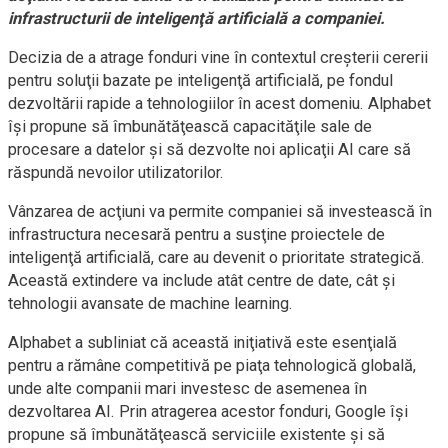
infrastructurii de inteligenţă artificială a companiei.
Decizia de a atrage fonduri vine în contextul creşterii cererii
pentru soluţii bazate pe inteligenţă artificială, pe fondul
dezvoltării rapide a tehnologiilor în acest domeniu. Alphabet
îşi propune să îmbunătăţească capacităţile sale de
procesare a datelor şi să dezvolte noi aplicaţii AI care să
răspundă nevoilor utilizatorilor.
Vânzarea de acţiuni va permite companiei să investească în
infrastructura necesară pentru a susţine proiectele de
inteligenţă artificială, care au devenit o prioritate strategică.
Această extindere va include atât centre de date, cât şi
tehnologii avansate de machine learning.
Alphabet a subliniat că această iniţiativă este esenţială
pentru a rămâne competitivă pe piaţa tehnologică globală,
unde alte companii mari investesc de asemenea în
dezvoltarea AI. Prin atragerea acestor fonduri, Google îşi
propune să îmbunătăţească serviciile existente şi să