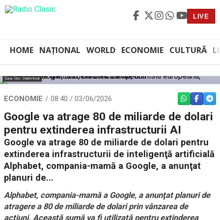
LIVE
HOME
NAȚIONAL
WORLD
ECONOMIE
CULTURĂ
L
Sursă foto: Shutterstock
ECONOMIE
08:40 / 03/06/2026
WHATSAPP
FACEBO
TEL
Google va atrage 80 de miliarde de dolari
pentru extinderea infrastructurii AI
Google va atrage 80 de miliarde de dolari pentru
extinderea infrastructurii de inteligenţă artificială
Alphabet, compania-mamă a Google, a anunţat
planuri de...
Alphabet, compania-mamă a Google, a anunţat planuri de
atragere a 80 de miliarde de dolari prin vânzarea de
acţiuni. Această sumă va fi utilizată pentru extinderea