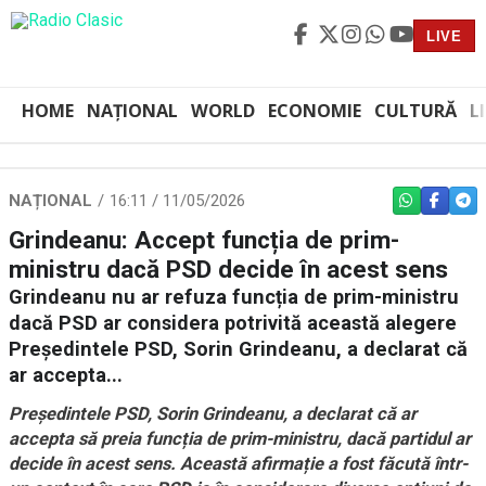
LIVE
HOME
NAȚIONAL
WORLD
ECONOMIE
CULTURĂ
L
NAȚIONAL
16:11 / 11/05/2026
WHATSAPP
FACEBO
TEL
Grindeanu: Accept funcția de prim-
ministru dacă PSD decide în acest sens
Grindeanu nu ar refuza funcția de prim-ministru
dacă PSD ar considera potrivită această alegere
Președintele PSD, Sorin Grindeanu, a declarat că
ar accepta...
Președintele PSD, Sorin Grindeanu, a declarat că ar
accepta să preia funcția de prim-ministru, dacă partidul ar
decide în acest sens. Această afirmație a fost făcută într-