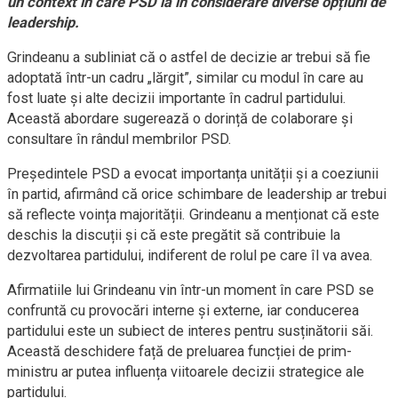
un context în care PSD ia în considerare diverse opțiuni de
leadership.
Grindeanu a subliniat că o astfel de decizie ar trebui să fie
adoptată într-un cadru „lărgit”, similar cu modul în care au
fost luate și alte decizii importante în cadrul partidului.
Această abordare sugerează o dorință de colaborare și
consultare în rândul membrilor PSD.
Președintele PSD a evocat importanța unității și a coeziunii
în partid, afirmând că orice schimbare de leadership ar trebui
să reflecte voința majorității. Grindeanu a menționat că este
deschis la discuții și că este pregătit să contribuie la
dezvoltarea partidului, indiferent de rolul pe care îl va avea.
Afirmatiile lui Grindeanu vin într-un moment în care PSD se
confruntă cu provocări interne și externe, iar conducerea
partidului este un subiect de interes pentru susținătorii săi.
Această deschidere față de preluarea funcției de prim-
ministru ar putea influența viitoarele decizii strategice ale
partidului.