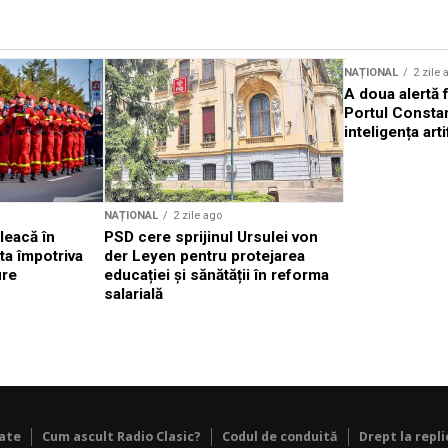
Sursă foto: Shutterstock
NAȚIONAL
2 zile 
A doua alertă 
Portul Constan
inteligența arti
NAȚIONAL
2 zile ago
leacă în
PSD cere sprijinul Ursulei von
ta împotriva
der Leyen pentru protejarea
ure
educației și sănătății în reforma
salarială
tate
Cum ascult Radio Clasic?
Codul de conduită
Drept la repli