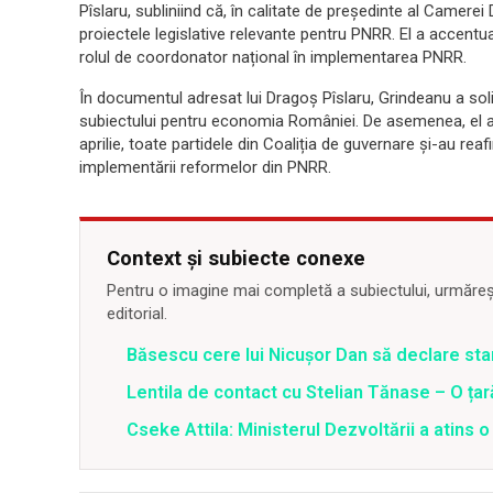
Pîslaru, subliniind că, în calitate de președinte al Camerei
proiectele legislative relevante pentru PNRR. El a accentua
rolul de coordonator național în implementarea PNRR.
În documentul adresat lui Dragoș Pîslaru, Grindeanu a soli
subiectului pentru economia României. De asemenea, el a rea
aprilie, toate partidele din Coaliția de guvernare și-au re
implementării reformelor din PNRR.
Context și subiecte conexe
Pentru o imagine mai completă a subiectului, urmărește
editorial.
Băsescu cere lui Nicușor Dan să declare sta
Lentila de contact cu Stelian Tănase – O ța
Cseke Attila: Ministerul Dezvoltării a atins