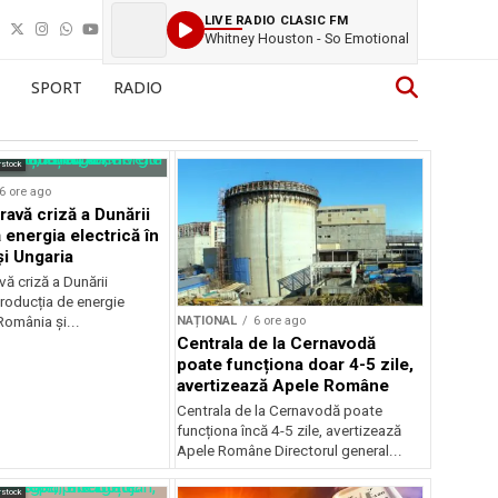
LIVE RADIO CLASIC FM
Whitney Houston - So Emotional
SPORT
RADIO
rstock
6 ore ago
ravă criză a Dunării
 energia electrică în
i Ungaria
ă criză a Dunării
roducția de energie
NAȚIONAL
6 ore ago
 România și...
Centrala de la Cernavodă
poate funcționa doar 4-5 zile,
avertizează Apele Române
Centrala de la Cernavodă poate
funcționa încă 4-5 zile, avertizează
Apele Române Directorul general...
rstock