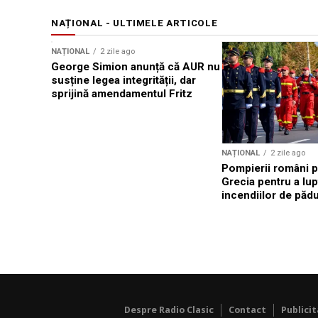
NAȚIONAL - ULTIMELE ARTICOLE
NAȚIONAL
2 zile ago
George Simion anunță că AUR nu
susține legea integrității, dar
sprijină amendamentul Fritz
NAȚIONAL
2 zile ago
Pompierii români p
Grecia pentru a lup
incendiilor de păd
Despre Radio Clasic
Contact
Publici