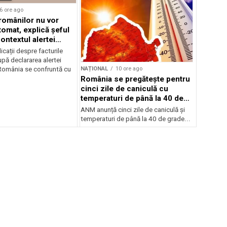
6 ore ago
 românilor nu vor
tomat, explică șeful
ontextul alertei
e
icații despre facturile
pă declararea alertei
NAȚIONAL
10 ore ago
România se confruntă cu
România se pregătește pentru
cinci zile de caniculă cu
temperaturi de până la 40 de
grade
ANM anunță cinci zile de caniculă și
temperaturi de până la 40 de grade...