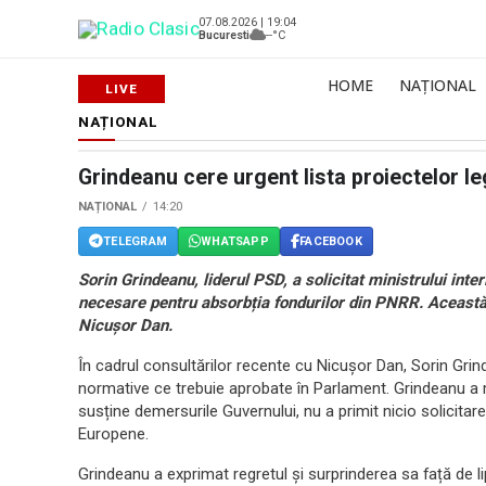
07.08.2026 | 19:04
Bucuresti
--°C
HOME
NAȚIONAL
NAȚIONAL
Grindeanu cere urgent lista proiectelor leg
NAȚIONAL
14:20
TELEGRAM
WHATSAPP
FACEBOOK
Sorin Grindeanu, liderul PSD, a solicitat ministrului inte
necesare pentru absorbția fondurilor din PNRR. Această 
Nicușor Dan.
În cadrul consultărilor recente cu Nicușor Dan, Sorin Grind
normative ce trebuie aprobate în Parlament. Grindeanu a m
susține demersurile Guvernului, nu a primit nicio solicitare 
Europene.
Grindeanu a exprimat regretul și surprinderea sa față de l