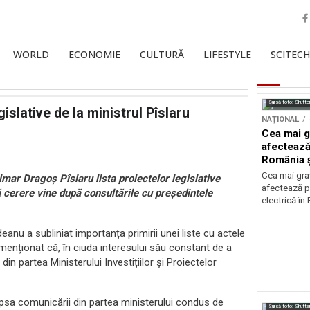
WORLD
ECONOMIE
CULTURĂ
LIFESTYLE
SCITECH
Sursă foto: Shutte
islative de la ministrul Pîslaru
NAȚIONAL
Cea mai g
afectează
România ș
Cea mai grav
rimar Dragoș Pîslaru lista proiectelor legislative
afectează p
cerere vine după consultările cu președintele
electrică în
eanu a subliniat importanța primirii unei liste cu actele
enționat că, în ciuda interesului său constant de a
din partea Ministerului Investițiilor și Proiectelor
ipsa comunicării din partea ministerului condus de
Sursă foto: Shutte