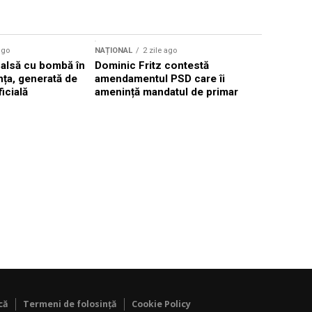
Sursă foto: Shutte
ago
NAȚIONAL
2 zile ago
NAȚIONAL
falsă cu bombă în
Dominic Fritz contestă
Valul de c
ța, generată de
amendamentul PSD care îi
România, 
ficială
amenință mandatul de primar
40°C în p
că
Termeni de folosință
Cookie Policy