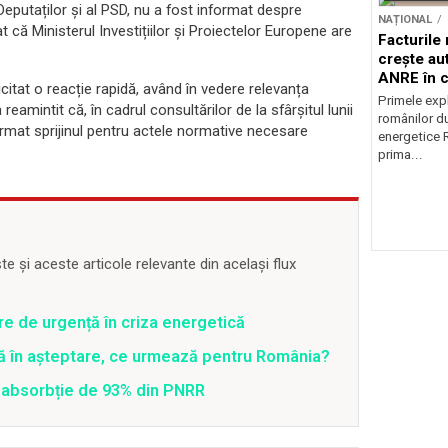
 Deputaților și al PSD, nu a fost informat despre
NAȚIONAL
t că Ministerul Investițiilor și Proiectelor Europene are
Facturile
crește au
ANRE în c
citat o reacție rapidă, având în vedere relevanța
energetic
Primele expl
mintit că, în cadrul consultărilor de la sfârșitul lunii
românilor du
afirmat sprijinul pentru actele normative necesare
energetice 
prima...
 și aceste articole relevante din același flux
re de urgență în criza energetică
ră în așteptare, ce urmează pentru România?
 o absorbție de 93% din PNRR