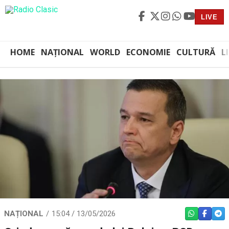
LIVE
HOME
NAȚIONAL
WORLD
ECONOMIE
CULTURĂ
L
NAȚIONAL
15:04 / 13/05/2026
WHATSAPP
FACEBO
TEL