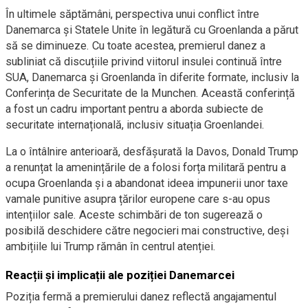
În ultimele săptămâni, perspectiva unui conflict între
Danemarca și Statele Unite în legătură cu Groenlanda a părut
să se diminueze. Cu toate acestea, premierul danez a
subliniat că discuțiile privind viitorul insulei continuă între
SUA, Danemarca și Groenlanda în diferite formate, inclusiv la
Conferința de Securitate de la Munchen. Această conferință
a fost un cadru important pentru a aborda subiecte de
securitate internațională, inclusiv situația Groenlandei.
La o întâlnire anterioară, desfășurată la Davos, Donald Trump
a renunțat la amenințările de a folosi forța militară pentru a
ocupa Groenlanda și a abandonat ideea impunerii unor taxe
vamale punitive asupra țărilor europene care s-au opus
intențiilor sale. Aceste schimbări de ton sugerează o
posibilă deschidere către negocieri mai constructive, deși
ambițiile lui Trump rămân în centrul atenției.
Reacții și implicații ale poziției Danemarcei
Poziția fermă a premierului danez reflectă angajamentul