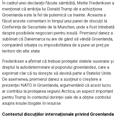
În cadrul unei declarații făcute sâmbătă, Mette Frederiksen a
menționat că ambiția lui Donald Trump de a achiziționa
Groenlanda este la fel de puternică ca înainte. Aceasta a
făcut aceste comentarii în timpul unui panel de discuții la
Conferința de Securitate de la Munchen, unde a fost întrebată
despre posibilele negocieri pentru insulă. Premierul danez a
subliniat că Danemarca nu are de gând să vândă Groenlanda,
comparând situația cu imposibilitatea de a pune un preț pe
teritorii din alte state.
Frederiksen a afirmat că trebuie protejate statele suverane și
dreptul la autodeterminare al poporului groenlandez, care a
exprimat clar că nu dorește să devină parte a Statelor Unite.
De asemenea, premierul danez a susținut o creștere a
prezenței NATO în Groenlanda, argumentând că acest lucru
ar contribui la protejarea regiunii Arctica, un aspect important
pentru Trump în contextul dorinței sale de a obține controlul
asupra insulei bogate în resurse.
Contextul discuțiilor internaționale privind Groenlanda