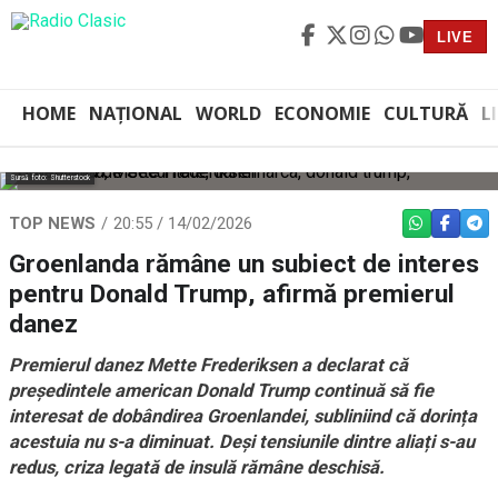
LIVE
HOME
NAȚIONAL
WORLD
ECONOMIE
CULTURĂ
L
Sursă foto: Shutterstock
TOP NEWS
20:55 / 14/02/2026
WHATSAPP
FACEBO
TEL
Groenlanda rămâne un subiect de interes
pentru Donald Trump, afirmă premierul
danez
Premierul danez Mette Frederiksen a declarat că
președintele american Donald Trump continuă să fie
interesat de dobândirea Groenlandei, subliniind că dorința
acestuia nu s-a diminuat. Deși tensiunile dintre aliați s-au
redus, criza legată de insulă rămâne deschisă.