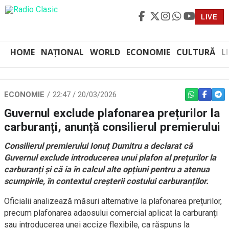
LIVE
HOME
NAȚIONAL
WORLD
ECONOMIE
CULTURĂ
L
ECONOMIE
22:47 / 20/03/2026
WHATSAPP
FACEBO
TEL
Guvernul exclude plafonarea prețurilor la
carburanți, anunță consilierul premierului
Consilierul premierului Ionuț Dumitru a declarat că
Guvernul exclude introducerea unui plafon al prețurilor la
carburanți și că ia în calcul alte opțiuni pentru a atenua
scumpirile, în contextul creșterii costului carburanților.
Oficialii analizează măsuri alternative la plafonarea prețurilor,
precum plafonarea adaosului comercial aplicat la carburanți
sau introducerea unei accize flexibile, ca răspuns la