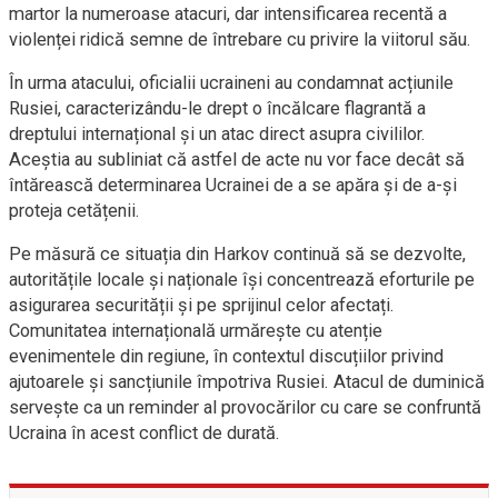
martor la numeroase atacuri, dar intensificarea recentă a
violenței ridică semne de întrebare cu privire la viitorul său.
În urma atacului, oficialii ucraineni au condamnat acțiunile
Rusiei, caracterizându-le drept o încălcare flagrantă a
dreptului internațional și un atac direct asupra civililor.
Aceștia au subliniat că astfel de acte nu vor face decât să
întărească determinarea Ucrainei de a se apăra și de a-și
proteja cetățenii.
Pe măsură ce situația din Harkov continuă să se dezvolte,
autoritățile locale și naționale își concentrează eforturile pe
asigurarea securității și pe sprijinul celor afectați.
Comunitatea internațională urmărește cu atenție
evenimentele din regiune, în contextul discuțiilor privind
ajutoarele și sancțiunile împotriva Rusiei. Atacul de duminică
servește ca un reminder al provocărilor cu care se confruntă
Ucraina în acest conflict de durată.