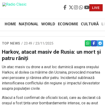
LIVE
HOME
NAȚIONAL
WORLD
ECONOMIE
CULTURĂ
L
TOP NEWS
23:49 / 23/11/2025
WHATSAPP
FACEBO
TEL
Harkov, atacat masiv de Rusia: un mort și
patru răniți
Un atac masiv cu drone a avut loc duminică asupra orașului
Harkov, al doilea ca mărime din Ucraina, provocând moartea
unei persoane și rănirea altor patru. Incidentul subliniază
intensificarea conflictului din regiune și impactul devastator
asupra populației civile.
Atacul a fost confirmat de oficialii locali, care au declarat că
orașul a fost ținta unor bombardamente intense, ce au avut