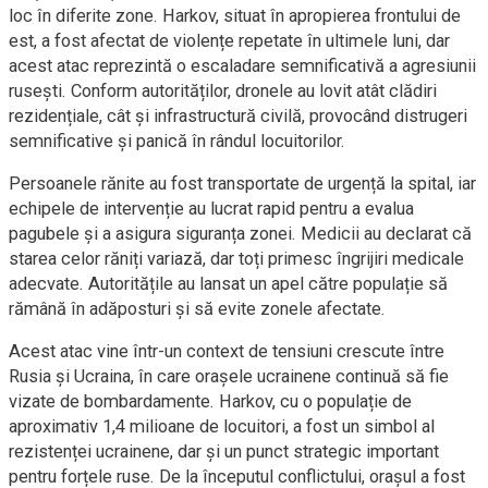
loc în diferite zone. Harkov, situat în apropierea frontului de
est, a fost afectat de violențe repetate în ultimele luni, dar
acest atac reprezintă o escaladare semnificativă a agresiunii
rusești. Conform autorităților, dronele au lovit atât clădiri
rezidențiale, cât și infrastructură civilă, provocând distrugeri
semnificative și panică în rândul locuitorilor.
Persoanele rănite au fost transportate de urgență la spital, iar
echipele de intervenție au lucrat rapid pentru a evalua
pagubele și a asigura siguranța zonei. Medicii au declarat că
starea celor răniți variază, dar toți primesc îngrijiri medicale
adecvate. Autoritățile au lansat un apel către populație să
rămână în adăposturi și să evite zonele afectate.
Acest atac vine într-un context de tensiuni crescute între
Rusia și Ucraina, în care orașele ucrainene continuă să fie
vizate de bombardamente. Harkov, cu o populație de
aproximativ 1,4 milioane de locuitori, a fost un simbol al
rezistenței ucrainene, dar și un punct strategic important
pentru forțele ruse. De la începutul conflictului, orașul a fost