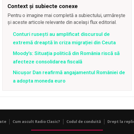
Context și subiecte conexe
Pentru o imagine mai completă a subiectului, urmărește
și aceste articole relevante din același flux editorial.
Conturi rusești au amplificat discursul de
extremă dreaptă în criza migrației din Ceuta
Moody’s: Situația politică din România riscă să
afecteze consolidarea fiscală
Nicușor Dan reafirmă angajamentul României de
a adopta moneda euro
tate
Cum ascult Radio Clasic?
Codul de conduită
Drept la repli