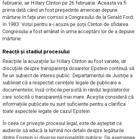
februarie, iar Hillary Clinton pe 26 februarie. Aceasta va fi
prima dată când un fost președinte american depune
mărturie în fața unei comisii a Congresului de la Gerald Ford
în 1983. Votul pentru a-i acuza pe soții Clinton de sfidarea
Congresului a fost amânat în urma acceptării lor de a depune
mărturie.
Reacții și stadiul procesului
Reacțiile la acuzațiile lui Hillary Clinton au fost variate, iar
discuțiile despre transparența dosarelor Epstein continuă să
fie un subiect de interes public. Departamentul de Justiție a
subliniat că a respectat cerințele legale de publicare a
documentelor, însă criticile persistă în rândul legislatorilor
care solicită o transparență mai mare. Aceștia consideră că
informațiile publicate nu sunt suficiente pentru a clarifica
toate aspectele legate de cazul Epstein.
În ceea ce privește procesul legal, este de așteptat ca
audierile să aducă la lumină noi detalii despre legăturile
dintre Epstein și diverse personalități publice. De asemenea,