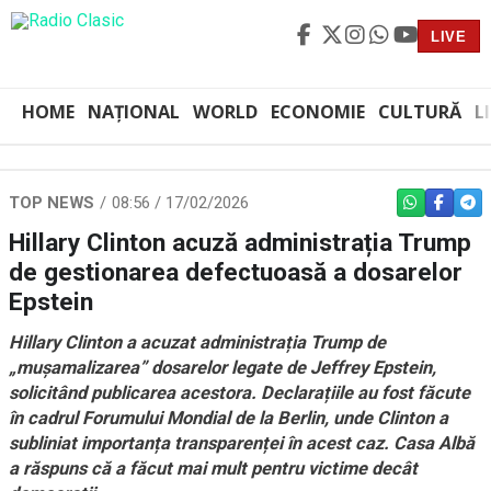
LIVE
HOME
NAȚIONAL
WORLD
ECONOMIE
CULTURĂ
L
TOP NEWS
08:56 / 17/02/2026
WHATSAPP
FACEBO
TEL
Hillary Clinton acuză administrația Trump
de gestionarea defectuoasă a dosarelor
Epstein
Hillary Clinton a acuzat administrația Trump de
„muşamalizarea” dosarelor legate de Jeffrey Epstein,
solicitând publicarea acestora. Declarațiile au fost făcute
în cadrul Forumului Mondial de la Berlin, unde Clinton a
subliniat importanța transparenței în acest caz. Casa Albă
a răspuns că a făcut mai mult pentru victime decât