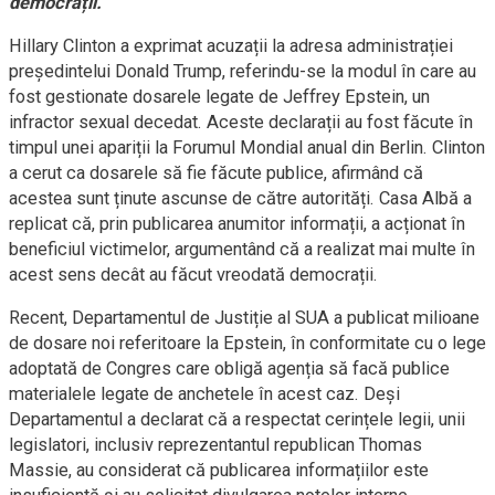
democrații.
Hillary Clinton a exprimat acuzații la adresa administrației
președintelui Donald Trump, referindu-se la modul în care au
fost gestionate dosarele legate de Jeffrey Epstein, un
infractor sexual decedat. Aceste declarații au fost făcute în
timpul unei apariții la Forumul Mondial anual din Berlin. Clinton
a cerut ca dosarele să fie făcute publice, afirmând că
acestea sunt ținute ascunse de către autorități. Casa Albă a
replicat că, prin publicarea anumitor informații, a acționat în
beneficiul victimelor, argumentând că a realizat mai multe în
acest sens decât au făcut vreodată democrații.
Recent, Departamentul de Justiție al SUA a publicat milioane
de dosare noi referitoare la Epstein, în conformitate cu o lege
adoptată de Congres care obligă agenția să facă publice
materialele legate de anchetele în acest caz. Deși
Departamentul a declarat că a respectat cerințele legii, unii
legislatori, inclusiv reprezentantul republican Thomas
Massie, au considerat că publicarea informațiilor este