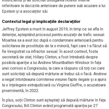
insuficientă și au solicitat divulgarea notelor interne
referitoare la deciziile anterioare de punere sub acuzare a lui
Epstein și a asociaților săi.
Contextul legal și implicațiile declarațiilor
Jeffrey Epstein a murit în august 2019, în timp ce se afla în
detenție, așteptând procesul pentru acuzații de trafic sexual.
Moartea sa a avut loc după o condamnare anterioară pentru
solicitarea de prostituție de la o minoră, fapt care l-a făcut să
fie înregistrat ca infractor sexual. În acest context, fosta
secretară de stat, Hillary Clinton, a fost întrebată despre
posibila apariție a lui Andrew Mountbatten-Windsor în fața
unei comisii a Congresului, la care a răspuns că toți cei care
sunt solicitați să depună mărturie ar trebui să o facă. Andrew
a negat întotdeauna comiterea vreunei fapte ilegale și a ajuns
la o înțelegere extrajudiciară cu Virginia Giuffre, o acuzatoare
proeminentă, în 2022.
În plus, soții Clinton sunt așteptați să depună mărturie în fața
Congresului, Bill Clinton având programată apariția pe 27