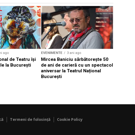
EVENIMENTE
Weekend c
Teatru la 
eveniment
ni ago
EVENIMENTE
3 ani ago
onal de Teatru își
Mircea Baniciu sărbătorește 50
le la București
de ani de carieră cu un spectacol
aniversar la Teatrul Național
București
că
Termeni de folosință
Cookie Policy