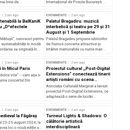
mai bine de...
Internațional de Poezie București...
E
2 ani ago
EVENIMENTE
2 ani ago
enabilă la BalKaniK
Palatul Bragadiru: muzică
cu „D*efectele
interbelică şi teatru pe 29 şi 31
August şi 1 Septembrie
 Mătușii”, cunoscut pentru
Palatul Bragadiru propune iubitorilor
sustenabilității în modă
de frumos concerte attractive şi
ordarea sa originală în...
întâlniri memorabile cu nume mari...
E
2 ani ago
EVENIMENTE
2 ani ago
i în Micul Paris
Proiectul cultural ,,Post-Digital
Extensions” conectează tinerii
dolce vita” – cam așa s-
artiști români cu scena
zuma concertul Din
internațională
Asociația Culturală Marginal a lansat
proiectul Post-Digital Extensions, ce
adaptează o serie de lucrări...
E
2 ani ago
EVENIMENTE
2 ani ago
medieval la Făgăraș
Turneul Lights & Shadows: O
călătorie artistică
l 23-25 august 2024, la
interdisciplinară
vea loc o nouă ediție a...