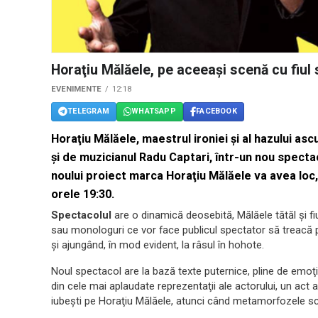
Horaţiu Mălăele, pe aceeaşi scenă cu fiul
EVENIMENTE
12:18
TELEGRAM
WHATSAPP
FACEBOOK
Horaţiu Mălăele, maestrul ironiei şi al hazului asc
şi de muzicianul Radu Captari, într-un nou specta
noului proiect marca Horaţiu Mălăele va avea loc
orele 19:30.
Spectacolul
are o dinamică deosebită, Mălăele tătăl şi
sau monologuri ce vor face publicul spectator să treacă pr
şi ajungând, în mod evident, la râsul în hohote.
Noul spectacol are la bază texte puternice, pline de em
din cele mai aplaudate reprezentaţii ale actorului, un act 
iubeşti pe Horaţiu Mălăele, atunci când metamorfozele s