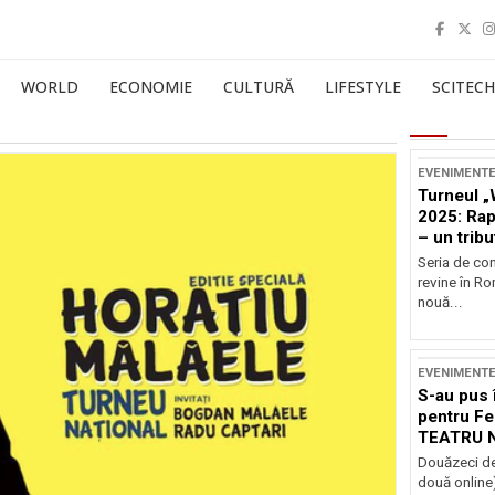
WORLD
ECONOMIE
CULTURĂ
LIFESTYLE
SCITECH
EVENIMENT
Turneul „
2025: Ra
– un tribu
și Occide
Seria de co
revine în R
nouă...
EVENIMENT
S-au pus 
pentru Fe
TEATRU 
Douăzeci de
două online