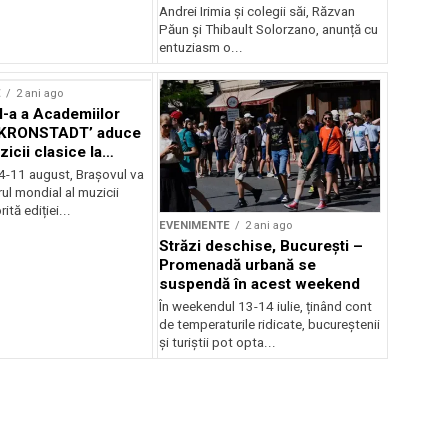
Andrei Irimia și colegii săi, Răzvan
Păun și Thibault Solorzano, anunță cu
entuziasm o...
E
2 ani ago
II-a a Academiilor
KRONSTADT’ aduce
zicii clasice la
 4-11 august, Brașovul va
ul mondial al muzicii
ită ediției...
EVENIMENTE
2 ani ago
Străzi deschise, București –
Promenadă urbană se
suspendă în acest weekend
În weekendul 13-14 iulie, ținând cont
de temperaturile ridicate, bucureștenii
și turiștii pot opta...