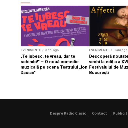
EVENIMENTE
3 ani ago
EVENIMENTE
3 ani ago
„Te iubesc, te vreau, dar te
Descoperă noutate
schimbi!” – O nouă comedie
vechi la ediția a XVI
muzicală pe scena Teatrului „Ion
Festivalului de Mu
Dacian”
București
Despre Radio Clasic
Contact
Publici