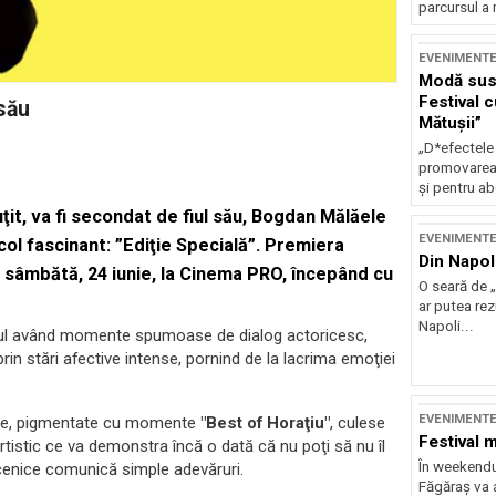
parcursul a 
EVENIMENT
Modă sust
Festival 
 său
Mătușii”
„D*efectele
promovarea 
și pentru ab
uţit, va fi secondat de fiul său, Bogdan Mălăele
EVENIMENT
col fascinant: ”Ediţie Specială”. Premiera
Din Napol
, sâmbătă, 24 iunie, la Cinema PRO, începând cu
O seară de „
ar putea re
Napoli...
 fiul având momente spumoase de dialog actoricesc,
in stări afective intense, pornind de la lacrima emoţiei
EVENIMENT
oţie, pigmentate cu momente
"Best of Horaţiu"
, culese
Festival 
artistic ce va demonstra încă o dată că nu poţi să nu îl
În weekendu
cenice comunică simple adevăruri.
Făgăraș va a