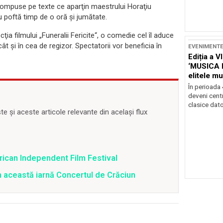
compuse pe texte ce aparţin maestrului Horaţiu
cu poftă timp de o oră şi jumătate.
cţia filmului „Funeralii Fericite“, o comedie cel îl aduce
ât şi în cea de regizor. Spectatorii vor beneficia în
EVENIMENT
Ediția a V
‘MUSICA 
elitele mu
Brașov
În perioada
deveni centr
clasice dator
 și aceste articole relevante din același flux
rican Independent Film Festival
n această iarnă Concertul de Crăciun