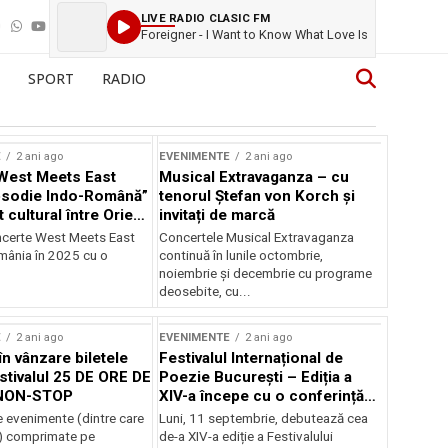
LIVE RADIO CLASIC FM
Foreigner - I Want to Know What Love Is
SPORT
RADIO
E
2 ani ago
EVENIMENTE
2 ani ago
West Meets East
Musical Extravaganza – cu
psodie Indo-Română”
tenorul Ștefan von Korch și
t cultural între Orient
invitați de marcă
nt
ncerte West Meets East
Concertele Musical Extravaganza
omânia în 2025 cu o
continuă în lunile octombrie,
noiembrie şi decembrie cu programe
deosebite, cu...
E
2 ani ago
EVENIMENTE
2 ani ago
în vânzare biletele
Festivalul Internațional de
stivalul 25 DE ORE DE
Poezie București – Ediția a
NON-STOP
XIV-a începe cu o conferință
despre limba română
 evenimente (dintre care
Luni, 11 septembrie, debutează cea
susținută de Marco Lucchesi
) comprimate pe
de-a XIV-a ediție a Festivalului