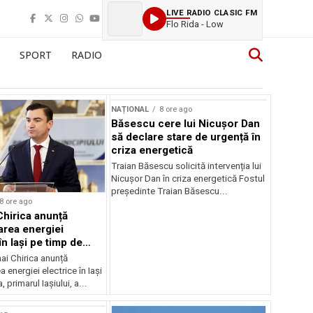
LIVE RADIO CLASIC FM
Flo Rida - Low
SPORT
RADIO
NAȚIONAL
8 ore ago
Băsescu cere lui Nicușor Dan
să declare stare de urgență în
criza energetică
Traian Băsescu solicită intervenția lui
Nicușor Dan în criza energetică Fostul
președinte Traian Băsescu...
8 ore ago
Chirica anunță
area energiei
în Iași pe timp de
ai Chirica anunță
a energiei electrice în Iași
, primarul Iașiului, a...