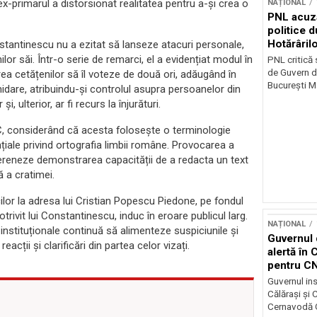
ex-primarul a distorsionat realitatea pentru a-și crea o
NAȚIONAL
PNL acuz
politice 
Hotărâril
nstantinescu nu a ezitat să lanseze atacuri personale,
r săi. Într-o serie de remarci, el a evidențiat modul în
PNL critică
de Guvern d
rea cetățenilor să îl voteze de două ori, adăugând în
București Ma
midare, atribuindu-și controlul asupra persoanelor din
și, ulterior, ar fi recurs la înjurături.
NPC, considerând că acesta folosește o terminologie
țiale privind ortografia limbii române. Provocarea a
ă pereneze demonstrarea capacității de a redacta un text
ă a cratimei.
cilor la adresa lui Cristian Popescu Piedone, pe fondul
trivit lui Constantinescu, induc în eroare publicul larg.
NAȚIONAL
instituționale continuă să alimenteze suspiciunile și
Guvernul 
eacții și clarificări din partea celor vizați.
alertă în 
pentru C
Guvernul ins
Călărași și
Cernavodă G