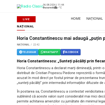
06.08.2026 | 11:44
Bucuresti
--°C
HOME
NAȚIONAL
NAȚIONAL
Horia Constantinescu mai adaugă „puțin 
NAȚIONAL
22:42
TELEGRAM
WHATSAPP
FACEBOOK
Horia Constantinescu: „Sunteți păcăliți prin fiecar
Horia Constantinescu a declarat marți dimineață, printr-o 
distribuit de Cristian Popescu Piedone reprezintă o formă
acuzat în mod direct pe fostul primar de prezentarea trunc
„sunteți păcăliți” prin intermediul informațiilor difuzate de
În postarea sa, Constantinescu a contestat veridicitatea 
subliniind că aceste valori sunt considerabil mai mici decât
permite achitarea amenzilor cu jumătate din minimul legal