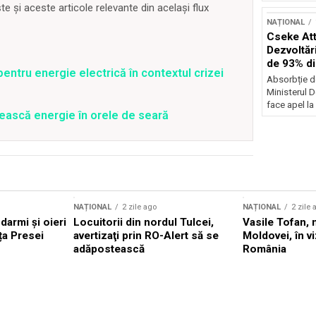
 și aceste articole relevante din același flux
NAȚIONAL
Cseke Atti
Dezvoltări
de 93% d
entru energie electrică în contextul crizei
Absorbție d
Ministerul D
face apel la 
ească energie în orele de seară
NAȚIONAL
2 zile ago
NAȚIONAL
2 zile 
darmi și oieri
Locuitorii din nordul Tulcei,
Vasile Tofan, 
ața Presei
avertizaţi prin RO-Alert să se
Moldovei, în viz
adăpostească
România