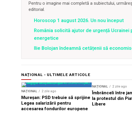
Pentru o imagine mai completă a subiectului, urmărește
editorial.
Horoscop 1 august 2026. Un nou început
România solicită ajutor de urgență Ucrainei p
energetice
Ilie Bolojan îndeamnă cetățenii să economis
NAȚIONAL - ULTIMELE ARTICOLE
NAȚIONAL
2 zile ago
NAȚIONAL
2 zile ago
Îmbrânceli între jan
Mureșan: PSD trebuie să sprijine
la protestul din Pi
Legea salarizării pentru
Libere
accesarea fondurilor europene