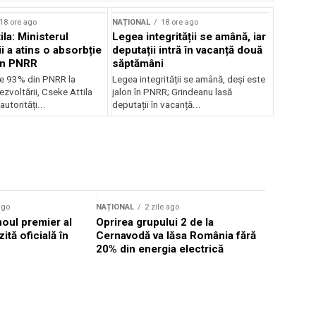
18 ore ago
NAȚIONAL
18 ore ago
la: Ministerul
Legea integrității se amână, iar
i a atins o absorbție
deputații intră în vacanță două
in PNRR
săptămâni
e 93% din PNRR la
Legea integrității se amână, deși este
ezvoltării, Cseke Attila
jalon în PNRR; Grindeanu lasă
autorități...
deputații în vacanță...
ago
NAȚIONAL
2 zile ago
NAȚIONAL
noul premier al
Oprirea grupului 2 de la
Comisia 
ită oficială în
Cernavodă va lăsa România fără
investigh
20% din energia electrică
despăgubi
euro