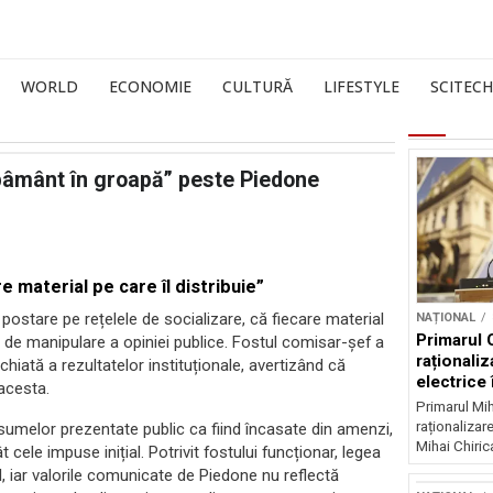
WORLD
ECONOMIE
CULTURĂ
LIFESTYLE
SCITECH
pâmânt în groapă” peste Piedone
e material pe care îl distribuie”
postare pe rețelele de socializare, că fiecare material
NAȚIONAL
Primarul 
 de manipulare a opiniei publice. Fostul comisar-șef a
raționaliz
hiată a rezultatelor instituționale, avertizând că
electrice 
 acesta.
noapte
Primarul Mih
raționalizare
sumelor prezentate public ca fiind încasate din amenzi,
Mihai Chirica
 cele impuse inițial. Potrivit fostului funcționar, legea
, iar valorile comunicate de Piedone nu reflectă