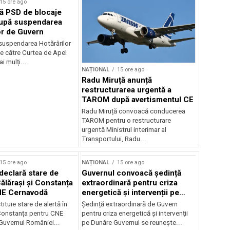
15 ore ago
ă PSD de blocaje
după suspendarea
or de Guvern
 suspendarea Hotărârilor
e către Curtea de Apel
i mulți...
NAȚIONAL
15 ore ago
Radu Miruță anunță
restructurarea urgentă a
TAROM după avertismentul CE
Radu Miruță convoacă conducerea
TAROM pentru o restructurare
urgentă Ministrul interimar al
Transportului, Radu...
15 ore ago
NAȚIONAL
15 ore ago
declară stare de
Guvernul convoacă ședință
Călărași și Constanța
extraordinară pentru criza
NE Cernavodă
energetică și intervenții pe
Dunăre
tituie stare de alertă în
Ședință extraordinară de Guvern
 Constanța pentru CNE
pentru criza energetică și intervenții
uvernul României...
pe Dunăre Guvernul se reunește...