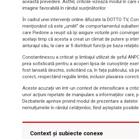
această prevedere. Astfel, criticile vizează modul în care 
imagine favorabilă în rândul susținătorilor.
În cadrul unei intervenții online difuzate la DOTTO TV, Co
menționând că este „umilit” de comportamentul subalternilo
care Piedone a reușit să își asigure voturile prin convinge
același timp că acesta a creat un climat de putere și inti
anturajul său, la care ar fi distribuit funcții pe baza relațiilor 
Constantinescu a criticat și limbajul utilizat de șeful A
prea sofisticată pentru a acoperi lipsa de cunoștințe esen
fost lansată deschis, solicitând ca, în fața publicului, s
corect, respectând regulile limbii, inclusiv plasarea corect
Aceste acuzații vin într-un context de intensificare a criti
unor acțiuni repetate de manipulare a informațiilor care, po
Dezbaterile aprinse privind modul de prezentare a datelor 
nemulțumirile în rândul cetățenilor, fiind așteptate posibile r
Context și subiecte conexe