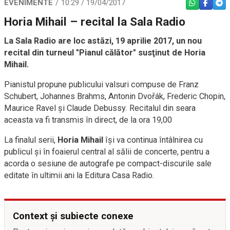
EVENIMENTE
10:29 / 19/04/2017
WHATSAPP
FACEBO
TEL
Horia Mihail – recital la Sala Radio
La Sala Radio are loc astăzi, 19 aprilie 2017, un nou
recital din turneul "Pianul călător" susţinut de Horia
Mihail.
Pianistul propune publicului valsuri compuse de Franz
Schubert, Johannes Brahms, Antonin Dvořák, Frederic Chopin,
Maurice Ravel şi Claude Debussy. Recitalul din seara
aceasta va fi transmis în direct, de la ora 19,00
La finalul serii,
Horia Mihail
îşi va continua întâlnirea cu
publicul şi în foaierul central al sălii de concerte, pentru a
acorda o sesiune de autografe pe compact-discurile sale
editate în ultimii ani la Editura Casa Radio.
Context și subiecte conexe