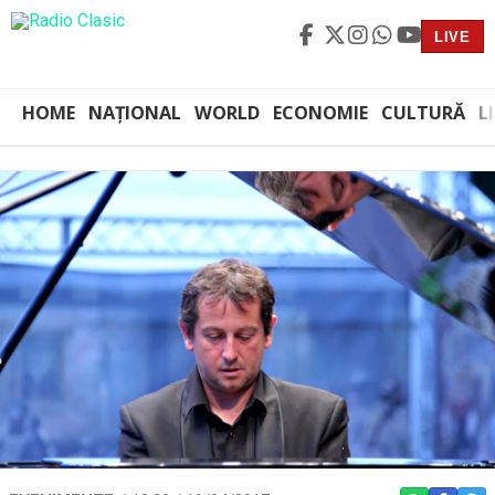
LIVE
HOME
NAȚIONAL
WORLD
ECONOMIE
CULTURĂ
L