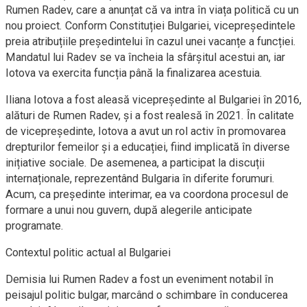
Rumen Radev, care a anunțat că va intra în viața politică cu un
nou proiect. Conform Constituției Bulgariei, vicepreședintele
preia atribuțiile președintelui în cazul unei vacanțe a funcției.
Mandatul lui Radev se va încheia la sfârșitul acestui an, iar
Iotova va exercita funcția până la finalizarea acestuia.
Iliana Iotova a fost aleasă vicepreședinte al Bulgariei în 2016,
alături de Rumen Radev, și a fost realesă în 2021. În calitate
de vicepreședinte, Iotova a avut un rol activ în promovarea
drepturilor femeilor și a educației, fiind implicată în diverse
inițiative sociale. De asemenea, a participat la discuții
internaționale, reprezentând Bulgaria în diferite forumuri.
Acum, ca președinte interimar, ea va coordona procesul de
formare a unui nou guvern, după alegerile anticipate
programate.
Contextul politic actual al Bulgariei
Demisia lui Rumen Radev a fost un eveniment notabil în
peisajul politic bulgar, marcând o schimbare în conducerea