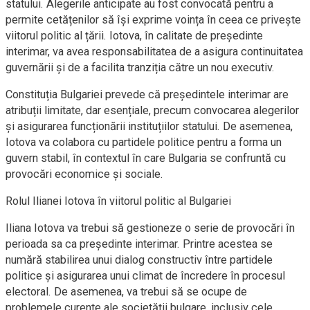
statului. Alegerile anticipate au fost convocată pentru a
permite cetățenilor să își exprime voința în ceea ce privește
viitorul politic al țării. Iotova, în calitate de președinte
interimar, va avea responsabilitatea de a asigura continuitatea
guvernării și de a facilita tranziția către un nou executiv.
Constituția Bulgariei prevede că președintele interimar are
atribuții limitate, dar esențiale, precum convocarea alegerilor
și asigurarea funcționării instituțiilor statului. De asemenea,
Iotova va colabora cu partidele politice pentru a forma un
guvern stabil, în contextul în care Bulgaria se confruntă cu
provocări economice și sociale.
Rolul Ilianei Iotova în viitorul politic al Bulgariei
Iliana Iotova va trebui să gestioneze o serie de provocări în
perioada sa ca președinte interimar. Printre acestea se
numără stabilirea unui dialog constructiv între partidele
politice și asigurarea unui climat de încredere în procesul
electoral. De asemenea, va trebui să se ocupe de
problemele curente ale societății bulgare, inclusiv cele