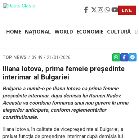
LIVE
HOME
NAȚIONAL
WORLD
ECONOMIE
CULTURĂ
L
TOP NEWS
09:49 / 21/01/2026
WHATSAPP
FACEBO
TEL
Iliana Iotova, prima femeie președinte
interimar al Bulgariei
Bulgaria a numit-o pe Iliana Iotova ca prima femeie
președinte interimar, după demisia lui Rumen Radev.
Aceasta va coordona formarea unui nou guvern în urma
alegerilor anticipate, conform reglementărilor
constituționale.
Iliana Iotova, în calitate de vicepreședinte al Bulgariei, a
preluat funcția de președinte interimar după demisia lui