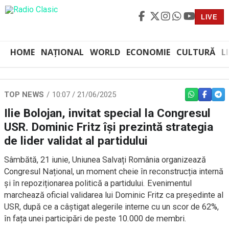
LIVE
HOME
NAȚIONAL
WORLD
ECONOMIE
CULTURĂ
L
TOP NEWS
10:07 / 21/06/2025
WHATSAPP
FACEBO
TEL
Ilie Bolojan, invitat special la Congresul
USR. Dominic Fritz își prezintă strategia
de lider validat al partidului
Sâmbătă, 21 iunie, Uniunea Salvați România organizează
Congresul Național, un moment cheie în reconstrucția internă
și în repoziționarea politică a partidului. Evenimentul
marchează oficial validarea lui Dominic Fritz ca președinte al
USR, după ce a câștigat alegerile interne cu un scor de 62%,
în fața unei participări de peste 10.000 de membri.