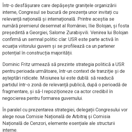
Într-o desfășurare care depășește granițele organizării
interne, Congresul se bucură de prezența unor invitați cu
relevanță națională și internațională. Printre aceștia se
numără premierul desemnat al României, Ilie Bolojan, și fosta
președintă a Georgiei, Salome Zurabișvili. Venirea lui Bolojan
confirmă un semnal politic clar: USR este parte activă în
ecuația viitorului guvern și se profilează ca un partener
potențial în construcția majorității.
Dominic Fritz urmează să prezinte strategia politică a USR
pentru perioada următoare, într-un context de tranziție și de
așteptări ridicate. Misiunea lui este dublă: să readucă
partidul într-o zonă de relevanță publică, după o perioadă de
fragmentare, și să-l repoziționeze ca actor credibil în
negocierea pentru formarea guvernului.
În paralel cu prezentarea strategiei, delegații Congresului vor
alege noua Comisie Națională de Arbitraj și Comisia
Națională de Cenzori, elemente esențiale ale structurii
interne.