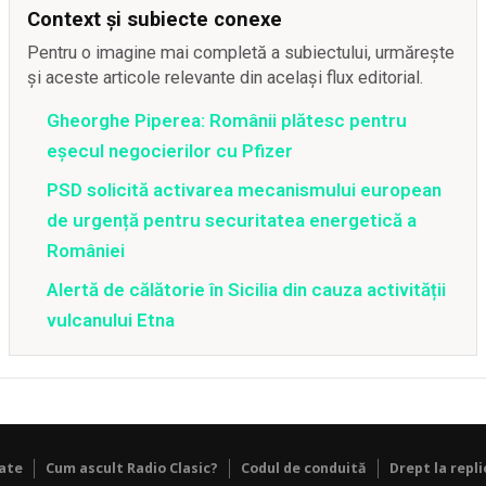
Context și subiecte conexe
Pentru o imagine mai completă a subiectului, urmărește
și aceste articole relevante din același flux editorial.
Gheorghe Piperea: Românii plătesc pentru
eșecul negocierilor cu Pfizer
PSD solicită activarea mecanismului european
de urgență pentru securitatea energetică a
României
Alertă de călătorie în Sicilia din cauza activității
vulcanului Etna
tate
Cum ascult Radio Clasic?
Codul de conduită
Drept la repli