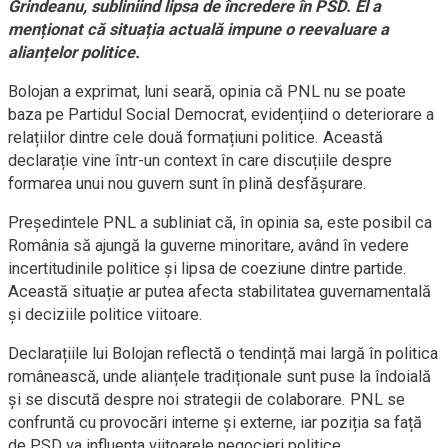
Grindeanu, subliniind lipsa de încredere în PSD. El a
menționat că situația actuală impune o reevaluare a
alianțelor politice.
Bolojan a exprimat, luni seară, opinia că PNL nu se poate
baza pe Partidul Social Democrat, evidențiind o deteriorare a
relațiilor dintre cele două formațiuni politice. Această
declarație vine într-un context în care discuțiile despre
formarea unui nou guvern sunt în plină desfășurare.
Președintele PNL a subliniat că, în opinia sa, este posibil ca
România să ajungă la guverne minoritare, având în vedere
incertitudinile politice și lipsa de coeziune dintre partide.
Această situație ar putea afecta stabilitatea guvernamentală
și deciziile politice viitoare.
Declarațiile lui Bolojan reflectă o tendință mai largă în politica
românească, unde alianțele tradiționale sunt puse la îndoială
și se discută despre noi strategii de colaborare. PNL se
confruntă cu provocări interne și externe, iar poziția sa față
de PSD va influența viitoarele negocieri politice.