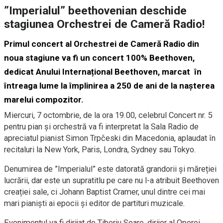
”Imperialul” beethovenian deschide
stagiunea Orchestrei de Cameră Radio!
Primul concert al Orchestrei de Cameră Radio din
noua stagiune va fi un concert 100% Beethoven,
dedicat Anului Internațional Beethoven, marcat în
întreaga lume la împlinirea a 250 de ani de la nașterea
marelui compozitor.
Miercuri, 7 octombrie, de la ora 19.00, celebrul Concert nr. 5
pentru pian şi orchestră va fi interpretat la Sala Radio de
apreciatul pianist Simon Trpčeski din Macedonia, aplaudat în
recitaluri la New York, Paris, Londra, Sydney sau Tokyo.
Denumirea de ”Imperialul” este datorată grandorii și măreției
lucrării, dar este un supratitlu pe care nu l-a atribuit Beethoven
creației sale, ci Johann Baptist Cramer, unul dintre cei mai
mari pianiști ai epocii și editor de partituri muzicale.
Evenimentul va fi dirijat de Tiberiu Soare, dirijor al Operei