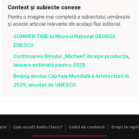
Context și subiecte conexe
Pentru o imagine mai completă a subiectului, urmărește
și aceste articole relevante din același flux editorial.
SUMMER TIME la Muzeul Național GEORGE
ENESCU
Continuarea filmului „Michael” începe producția,
lansare estimată pentru 2028
Beijing devine Capitala Mondială a Arhitecturii în
2029, anunțat de UNESCO
tate
Cum ascult Radio Clasic?
Codul de conduită
Drept la repli