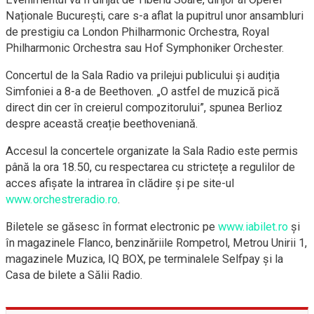
Naționale București, care s-a aflat la pupitrul unor ansambluri
de prestigiu ca London Philharmonic Orchestra, Royal
Philharmonic Orchestra sau Hof Symphoniker Orchester.
Concertul de la Sala Radio va prilejui publicului și audiția
Simfoniei a 8-a de Beethoven. „O astfel de muzică pică
direct din cer în creierul compozitorului”, spunea Berlioz
despre această creație beethoveniană.
Accesul la concertele organizate la Sala Radio este permis
până la ora 18.50, cu respectarea cu strictețe a regulilor de
acces afișate la intrarea în clădire și pe site-ul
www.orchestreradio.ro
.
Biletele se găsesc în format electronic pe
www.iabilet.ro
și
în magazinele Flanco, benzinăriile Rompetrol, Metrou Unirii 1,
magazinele Muzica, IQ BOX, pe terminalele Selfpay și la
Casa de bilete a Sălii Radio.