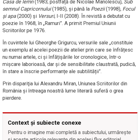
Casa de lemn
(1983; postfață de Nicolae Manolescu),
Sub
semnul Capricornului
(1985), și până la
Poezii
(1998),
Focul
și apa
(2000) și
Versuri
, I-II (2008). În revistă a debutat cu
poezie în 1968, în „Ramuri”. A primit Premiul Uniunii
Scriitorilor pe 1976.
În cuvintele lui Gheorghe Grigurcu, versurile sale „constituie
un exemplu al acelei poezii de atelier prin care se înfrățesc
nu numai artele, ci și înfățișările lor cronologice, într-o
mișcare laborioasă, dar și de sensibilitate claustrată, pudică,
în stare a înscrie performanțe ale subtilității”.
Prin dispariţia lui Alexandru Miran, Uniunea Scriitorilor din
România şi întreaga noastră lume literară suferă o grea
pierdere.
Context și subiecte conexe
Pentru o imagine mai completă a subiectului, urmărește
și aceste articole relevante din același flux editorial.