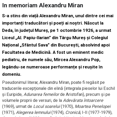
In memoriam Alexandru Miran
S-a stins din viață Alexandru Miran, unul dintre cei mai
importanți traducători și poeți ai noștri. Născut la
Deda, în județul Mureș, pe 1 octombrie 1926, a urmat
Liceul „Al. Papiu-Ilarian” din Târgu Mureș și Colegiul
Național „Sfântul Sava” din București, absolvind apoi
Facultatea de Medicină. A fost un eminent medic
pediatru, de numele său, Mircea Alexandru Pop,
legându-se numeroase performanțe și reușite în
domeniu.
Pseudonimul literar, Alexandru Miran, poate fi regăsit pe
traducerile excepționale din elină (integrala pieselor lui Eschil
și Euripide,
Adunarea femeilor
de Aristofan), precum și pe
volumele proprii de versuri, de la
Adevărata întoarcere
(1969), urmat de
Locul soarelui
(1970),
Moartea Penelopei
(1971),
Alegerea lemnului
(1974),
Cronică
, I-II (1977-1979),