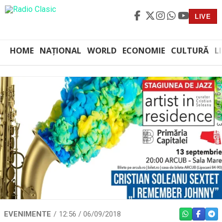
LIVE
HOME
NAȚIONAL
WORLD
ECONOMIE
CULTURĂ
L
EVENIMENTE
12:56 / 06/09/2018
WHATSAPP
FACEBO
TEL