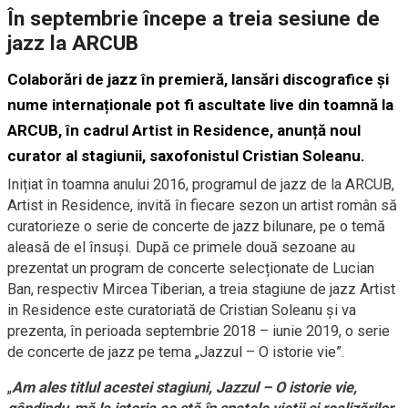
În septembrie începe a treia sesiune de
jazz la ARCUB
Colaborări de jazz în premieră, lansări discografice și
nume internaționale pot fi ascultate live din toamnă la
ARCUB, în cadrul Artist in Residence, anunță noul
curator al stagiunii, saxofonistul Cristian Soleanu.
Inițiat în toamna anului 2016, programul de jazz de la ARCUB,
Artist in Residence, invită în fiecare sezon un artist român să
curatorieze o serie de concerte de jazz bilunare, pe o temă
aleasă de el însuși. După ce primele două sezoane au
prezentat un program de concerte selecționate de Lucian
Ban, respectiv Mircea Tiberian, a treia stagiune de jazz Artist
in Residence este curatoriată de Cristian Soleanu și va
prezenta, în perioada septembrie 2018 – iunie 2019, o serie
de concerte de jazz pe tema „Jazzul – O istorie vie”.
„
Am ales titlul acestei stagiuni, Jazzul – O istorie vie,