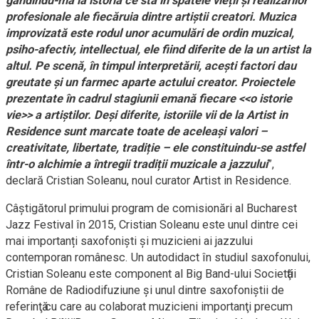
gândindu-mă la istoria ce stă în spatele vieții și realizărilor
profesionale ale fiecăruia dintre artiștii creatori. Muzica
improvizată este rodul unor acumulări de ordin muzical,
psiho-afectiv, intellectual, ele fiind diferite de la un artist la
altul. Pe scenă, în timpul interpretării, acești factori dau
greutate și un farmec aparte actului creator. Proiectele
prezentate în cadrul stagiunii emană fiecare <<o istorie
vie>> a artiștilor. Deși diferite, istoriile vii de la Artist in
Residence sunt marcate toate de aceleași valori –
creativitate, libertate, tradiție – ele constituindu-se astfel
într-o alchimie a întregii tradiții muzicale a jazzului
”,
declară Cristian Soleanu, noul curator Artist in Residence.
Câștigătorul primului program de comisionări al Bucharest
Jazz Festival în 2015, Cristian Soleanu este unul dintre cei
mai importanți saxofoniști și muzicieni ai jazzului
contemporan românesc. Un autodidact în studiul saxofonului,
Cristian Soleanu este component al Big Band-ului Societӑţii
Române de Radiodifuziune şi unul dintre saxofoniştii de
referinţӑ cu care au colaborat muzicieni importanţi precum