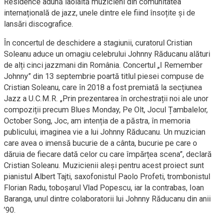
Residence adună laolaltă muzicieni din comunitatea
internațională de jazz, unele dintre ele fiind însoțite și de
lansări discografice.
În concertul de deschidere a stagiunii, curatorul Cristian
Soleanu aduce un omagiu celebrului Johnny Răducanu alături
de alți cinci jazzmani din România. Concertul „I Remember
Johnny” din 13 septembrie poartă titlul piesei compuse de
Cristian Soleanu, care în 2018 a fost premiată la secțiunea
Jazz a U.C.M.R. „Prin prezentarea în orchestrații noi ale unor
compoziții precum Blues Monday, Pe Olt, Jocul Țambalelor,
October Song, Joc, am intenția de a păstra, în memoria
publicului, imaginea vie a lui Johnny Răducanu. Un muzician
care avea o imensă bucurie de a cânta, bucurie pe care o
dăruia de fiecare dată celor cu care împărțea scena”, declară
Cristian Soleanu. Muzicienii aleși pentru acest proiect sunt
pianistul Albert Tajti, saxofonistul Paolo Profeti, trombonistul
Florian Radu, toboșarul Vlad Popescu, iar la contrabas, Ioan
Baranga, unul dintre colaboratorii lui Johnny Răducanu din anii
’90.