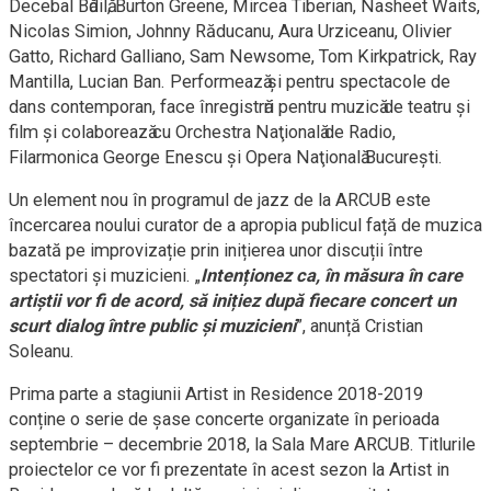
Decebal Bӑdilӑ, Burton Greene, Mircea Tiberian, Nasheet Waits,
Nicolas Simion, Johnny Răducanu, Aura Urziceanu, Olivier
Gatto, Richard Galliano, Sam Newsome, Tom Kirkpatrick, Ray
Mantilla, Lucian Ban. Performeazӑ şi pentru spectacole de
dans contemporan, face înregistrӑri pentru muzicӑ de teatru şi
film şi colaboreazӑ cu Orchestra Naţionalӑ de Radio,
Filarmonica George Enescu şi Opera Naţionalӑ Bucureşti.
Un element nou în programul de jazz de la ARCUB este
încercarea noului curator de a apropia publicul față de muzica
bazată pe improvizație prin inițierea unor discuții între
spectatori și muzicieni. „
Intenționez ca, în măsura în care
artiștii vor fi de acord, să inițiez după fiecare concert un
scurt dialog între public și muzicieni
”, anunță Cristian
Soleanu.
Prima parte a stagiunii Artist in Residence 2018-2019
conține o serie de șase concerte organizate în perioada
septembrie – decembrie 2018, la Sala Mare ARCUB. Titlurile
proiectelor ce vor fi prezentate în acest sezon la Artist in