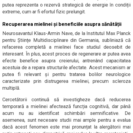
putea reprezenta o rezervă strategică de energie în condiții
extreme, cum ar fi efortul fizic prelungit.
Recuperarea mielinei și beneficiile asupra sănătății
Neurosavantul Klaus-Armin Nave, de la Institutul Max Planck
pentru Științe Multidisciplinare din Germania, subliniază că
refacerea completă a mielinei face studiul deosebit de
interesant. În plus, acest proces de regenerare ar putea avea
efecte benefice asupra creierului, antrenând capacitatea
acestuia de a repara structurile afectate. Acest mecanism ar
putea fi relevant și pentru tratarea bolilor neurologice
caracterizate prin distrugerea mielinei, precum scleroza
multiplă.
Cercetătorii continuă să investigheze dacă reducerea
temporară a mielinei afectează funcția cognitivă, dar până
acum nu au identificat schimbări semnificative. De
asemenea, sunt necesare studii mai ample pentru a evalua
dacă acest fenomen este mai pronunțat la alergătorii mai