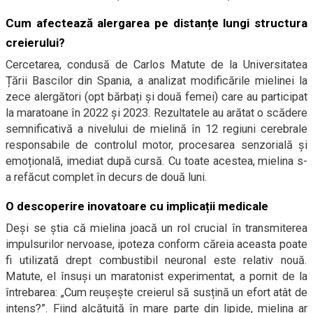
Cum afectează alergarea pe distanțe lungi structura
creierului?
Cercetarea, condusă de Carlos Matute de la Universitatea
Țării Bascilor din Spania, a analizat modificările mielinei la
zece alergători (opt bărbați și două femei) care au participat
la maratoane în 2022 și 2023. Rezultatele au arătat o scădere
semnificativă a nivelului de mielină în 12 regiuni cerebrale
responsabile de controlul motor, procesarea senzorială și
emoțională, imediat după cursă. Cu toate acestea, mielina s-
a refăcut complet în decurs de două luni.
O descoperire inovatoare cu implicații medicale
Deși se știa că mielina joacă un rol crucial în transmiterea
impulsurilor nervoase, ipoteza conform căreia aceasta poate
fi utilizată drept combustibil neuronal este relativ nouă.
Matute, el însuși un maratonist experimentat, a pornit de la
întrebarea: „Cum reușește creierul să susțină un efort atât de
intens?”. Fiind alcătuită în mare parte din lipide, mielina ar