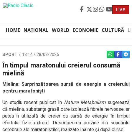
LIVE
HOME
NAȚIONAL
WORLD
ECONOMIE
CULTURĂ
L
SPORT
13:14 / 28/03/2025
WHATSAPP
FACEBO
TEL
În timpul maratonului creierul consumă
mielină
Mielina: Surprinzătoarea sursă de energie a creierului
pentru maratoniști
Un studiu recent publicat în
Nature Metabolism
sugerează
că mielina, substanța grasă care izolează fibrele nervoase, ar
putea fi utilizată de creier ca sursă de energie în timpul
efortului fizic extrem. Descoperirea provine din scanările
cerebrale ale maratoniștilor, realizate înainte și după curse.