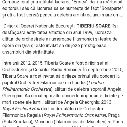
Compozitorul și-a intitulat lucrarea ”Eroica”, dar i-a mărturisit
editorului său că lucrarea sa se numește de fapt ”Bonaparte”
și că a fost scrisă pentru a celebra amintirea unui mare om…
Dirijor al Operei Naționale București,
TIBERIU SOARE
, îşi
desfăşoară activitatea artistică din anul 1999, lucrează
alături de orchestrele a numeroase filarmonici şi teatre de
operă din ţară şi este invitat să dirijeze prestigioase
ansambluri din străinătate.
Între anii 2012-2015, Tiberiu Soare a fost dirijor şef al
Orchestrelor şi Corurilor Radio România. În septembrie 2010,
Tiberiu Soare a fost invitat să dirijeze primul său concert la
pupitrul Orchestrei Filarmonice din Londra (
London
Philharmonic Orchestra
), alături de celebra soprană Angela
Gheorghiu. Au urmat apoi alte concerte importante dirijate pe
mari scene ale lumii, alături de Angela Gheorghiu: 2013 –
Royal Festival Hall
din Londra, alături de Orchestra
Filarmonică Regală (
Royal Philharmonic Orchestra
), Praga
(Sala Smetana), Munchen (Filarmonica din Munchen) şi Paris