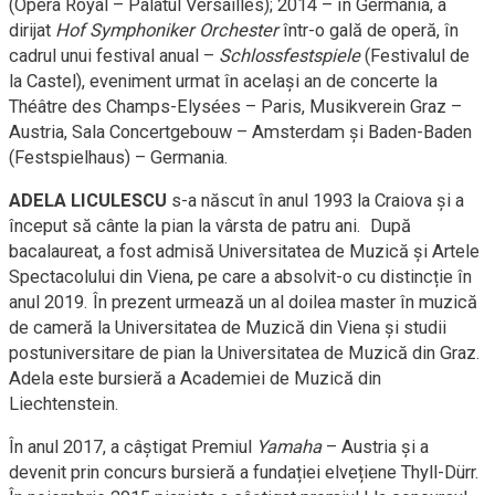
(Opéra Royal – Palatul Versailles); 2014 – în Germania, a
dirijat
Hof Symphoniker Orchester
într-o gală de operă, în
cadrul unui festival anual –
Schlossfestspiele
(Festivalul de
la Castel), eveniment urmat în același an de concerte la
Théâtre des Champs-Elysées – Paris, Musikverein Graz –
Austria, Sala Concertgebouw – Amsterdam și Baden-Baden
(Festspielhaus) – Germania.
ADELA LICULESCU
s-a născut în anul 1993 la Craiova și a
început să cânte la pian la vârsta de patru ani. După
bacalaureat, a fost admisă Universitatea de Muzică şi Artele
Spectacolului din Viena, pe care a absolvit-o cu distincție în
anul 2019. În prezent urmează un al doilea master în muzică
de cameră la Universitatea de Muzică din Viena și studii
postuniversitare de pian la Universitatea de Muzică din Graz.
Adela este bursieră a Academiei de Muzică din
Liechtenstein.
În anul 2017, a câștigat Premiul
Yamaha
– Austria și a
devenit prin concurs bursieră a fundației elvețiene Thyll-Dürr.