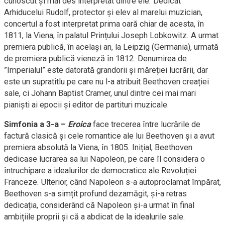
cunoscut și mai des interpretat dintre ele. Dedicat
Arhiducelui Rudolf, protector și elev al marelui muzician,
concertul a fost interpretat prima oară chiar de acesta, în
1811, la Viena, în palatul Prințului Joseph Lobkowitz. A urmat
premiera publică, în același an, la Leipzig (Germania), urmată
de premiera publică vieneză în 1812. Denumirea de
”Imperialul” este datorată grandorii și măreției lucrării, dar
este un supratitlu pe care nu l-a atribuit Beethoven creației
sale, ci Johann Baptist Cramer, unul dintre cei mai mari
pianiști ai epocii și editor de partituri muzicale.
Simfonia a 3-a –
Eroica
face trecerea între lucrările de
factură clasică și cele romantice ale lui Beethoven și a avut
premiera absolută la Viena, în 1805. Inițial, Beethoven
dedicase lucrarea sa lui Napoleon, pe care îl considera o
întruchipare a idealurilor de democratice ale Revoluției
Franceze. Ulterior, când Napoleon s-a autoproclamat împărat,
Beethoven s-a simțit profund dezamăgit, și-a retras
dedicația, considerând că Napoleon și-a urmat în final
ambițiile proprii și că a abdicat de la idealurile sale.