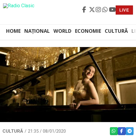
LIVE
HOME
NAȚIONAL
WORLD
ECONOMIE
CULTURĂ
L
CULTURĂ
21:35 / 08/01/2020
WHATSAPP
FACEBO
TEL