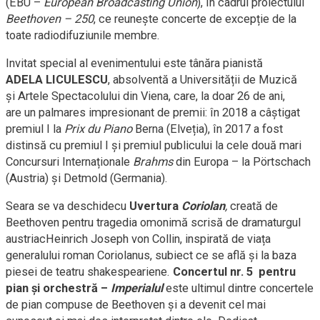
(EBU –
European Broadcasting Union
), în cadrul proiectului
Beethoven – 250
, ce reunește concerte de excepție de la
toate radiodifuziunile membre.
Invitat special al evenimentului este tânăra pianistă
ADELA LICULESCU
, absolventă a Universității de Muzică
și Artele Spectacolului din Viena, care, la doar 26 de ani,
are un palmares impresionant de premii: în 2018 a câștigat
premiul I la
Prix du Piano
Berna (Elveția), în 2017 a fost
distinsă cu premiul I și premiul publicului la cele două mari
Concursuri Internaționale
Brahms
din Europa – la Pörtschach
(Austria) și Detmold (Germania).
Seara se va deschidecu
Uvertura
Coriolan
,
creată de
Beethoven pentru tragedia omonimă scrisă de dramaturgul
austriacHeinrich Joseph von Collin, inspirată de viața
generalului roman Coriolanus, subiect ce se află și la baza
piesei de teatru shakespeariene.
Concertul nr. 5 pentru
pian şi orchestră –
Imperialul
este ultimul dintre concertele
de pian compuse de Beethoven și a devenit cel mai