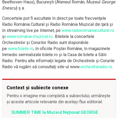
Beethoven-Haus), București (Ateneul Român, Muzeul
George
Enescu
) ș.a.
Concertele pot fi ascultate în direct pe toate frecvenţele
Radio România Cultural şi Radio România Muzical din ţară şi
în streaming live pe Internet, pe
www.radioromaniacultural.ro
și
www.romania-muzical.ro
. Biletele la concertele
Orchestrelor şi Corurilor Radio sunt disponibile
pe
www.bilete.ro
, în oficiile Poştei Române, în magazinele
Inmedio semnalizate bilete.ro şi la Casa de bilete a Sălii
Radio. Pentru alte informaţii legate de Orchestrele şi Corurile
Radio vă rugăm să consultaţi site-ul www.
orchestreradio.ro
.
Context și subiecte conexe
Pentru o imagine mai completă a subiectului, urmărește
și aceste articole relevante din același flux editorial.
SUMMER TIME la Muzeul Național GEORGE