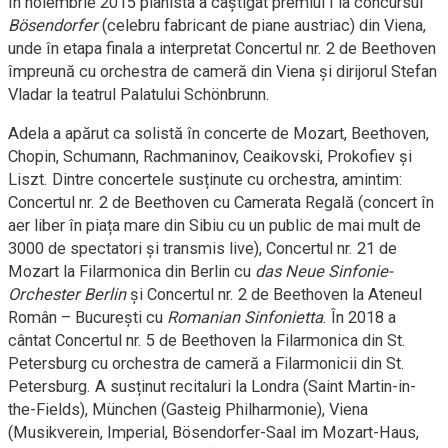
În noiembrie 2015 pianista a câştigat premiul I la concursul
Bösendorfer
(celebru fabricant de piane austriac) din Viena,
unde în etapa finala a interpretat Concertul nr. 2 de Beethoven
împreună cu orchestra de cameră din Viena și dirijorul Stefan
Vladar la teatrul Palatului Schönbrunn.
Adela a apărut ca solistă în concerte de Mozart, Beethoven,
Chopin, Schumann, Rachmaninov, Ceaikovski, Prokofiev și
Liszt. Dintre concertele susținute cu orchestra, amintim:
Concertul nr. 2 de Beethoven cu Camerata Regală (concert în
aer liber în piața mare din Sibiu cu un public de mai mult de
3000 de spectatori și transmis live), Concertul nr. 21 de
Mozart la Filarmonica din Berlin cu
das Neue Sinfonie-
Orchester Berlin
și Concertul nr. 2 de Beethoven la Ateneul
Român – București cu
Romanian Sinfonietta
. În 2018 a
cântat Concertul nr. 5 de Beethoven la Filarmonica din St.
Petersburg cu orchestra de cameră a Filarmonicii din St.
Petersburg. A susținut recitaluri la Londra (Saint Martin-in-
the-Fields), München (Gasteig Philharmonie), Viena
(Musikverein, Imperial, Bösendorfer-Saal im Mozart-Haus,