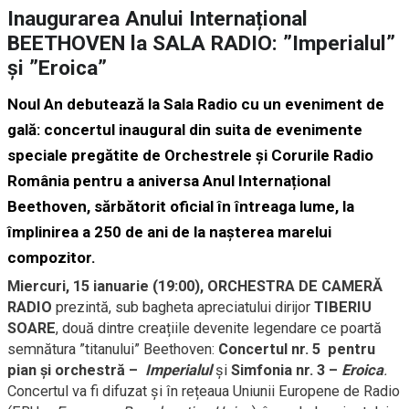
Inaugurarea Anului Internațional
BEETHOVEN la SALA RADIO: ”Imperialul”
și ”Eroica”
Noul An debutează la Sala Radio cu un eveniment de
gală: concertul inaugural din suita de evenimente
speciale pregătite de Orchestrele și Corurile Radio
România pentru a aniversa
Anul Internațional
Beethoven
, sărbătorit oficial în întreaga lume, la
împlinirea a 250 de ani de la nașterea marelui
compozitor.
Miercuri, 15 ianuarie (19:00), ORCHESTRA DE CAMERĂ
RADIO
prezintă, sub bagheta apreciatului dirijor
TIBERIU
SOARE
, două dintre creațiile devenite legendare ce poartă
semnătura ”titanului” Beethoven:
Concertul nr. 5 pentru
pian şi orchestră –
Imperialul
și
Simfonia nr. 3 –
Eroica
.
Concertul va fi difuzat și în rețeaua Uniunii Europene de Radio