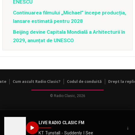
ENESCU
Continuarea filmului „Michael” începe producția,
lansare estimată pentru 2028
Beijing devine Capitala Mondială a Arhitecturii în
2029, anunțat de UNESCO
tate
Cum ascult Radio Clasic?
Codul de conduită
Drept la repli
© Radio Clasic, 2026
LIVE RADIO CLASIC FM
↓
KT Tunstall - Suddenly I See