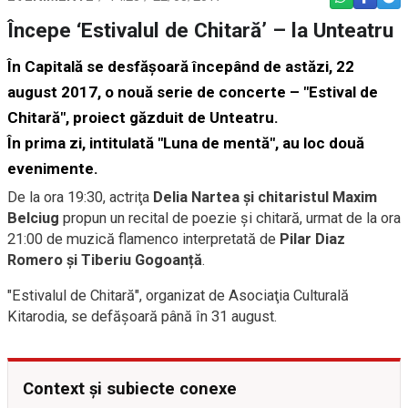
Începe ‘Estivalul de Chitară’ – la Unteatru
În Capitală se desfăşoară începând de astăzi, 22
august 2017, o nouă serie de concerte – "Estival de
Chitară", proiect găzduit de Unteatru.
În prima zi, intitulată "Luna de mentă", au loc două
evenimente.
De la ora 19:30, actriţa
Delia Nartea şi chitaristul Maxim
Belciug
propun un recital de poezie și chitară, urmat de la ora
21:00 de muzică flamenco interpretată de
Pilar Diaz
Romero și Tiberiu Gogoanță
.
"Estivalul de Chitară", organizat de Asociaţia Culturală
Kitarodia, se defăşoară până în 31 august.
Context și subiecte conexe