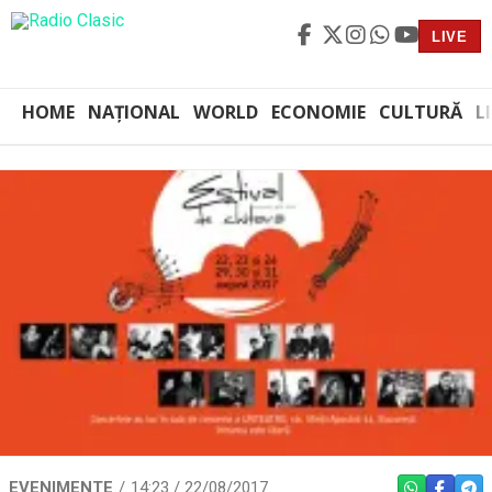
LIVE
HOME
NAȚIONAL
WORLD
ECONOMIE
CULTURĂ
L
EVENIMENTE
14:23 / 22/08/2017
WHATSAPP
FACEBO
TEL