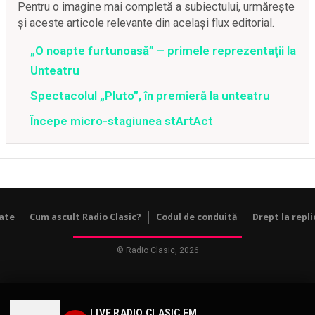
Pentru o imagine mai completă a subiectului, urmărește
și aceste articole relevante din același flux editorial.
„O noapte furtunoasă” – primele reprezentaţii la
Unteatru
Spectacolul „Pluto”, în premieră la unteatru
Începe micro-stagiunea stArtAct
tate
Cum ascult Radio Clasic?
Codul de conduită
Drept la repli
© Radio Clasic, 2026
LIVE RADIO CLASIC FM