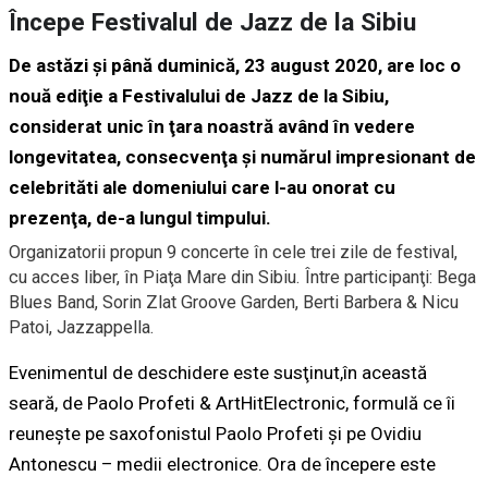
Începe Festivalul de Jazz de la Sibiu
De astăzi şi până duminică, 23 august 2020, are loc o
nouă ediţie a Festivalului de Jazz de la Sibiu,
considerat unic în ţara noastră având în vedere
longevitatea, consecvenţa şi numărul impresionant de
celebrităti ale domeniului care l-au onorat cu
prezenţa, de-a lungul timpului.
Organizatorii propun 9 concerte în cele trei zile de festival,
cu acces liber, în Piaţa Mare din Sibiu. Între participanţi: Bega
Blues Band, Sorin Zlat Groove Garden, Berti Barbera & Nicu
Patoi, Jazzappella.
Evenimentul de deschidere este susţinut,în această
seară, de Paolo Profeti & ArtHitElectronic, formulă ce îi
reuneşte pe saxofonistul Paolo Profeti şi pe Ovidiu
Antonescu – medii electronice. Ora de începere este