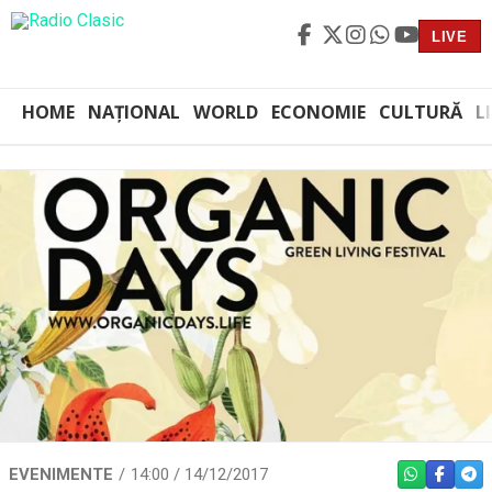
LIVE
HOME
NAȚIONAL
WORLD
ECONOMIE
CULTURĂ
L
EVENIMENTE
14:00 / 14/12/2017
WHATSAPP
FACEBO
TEL