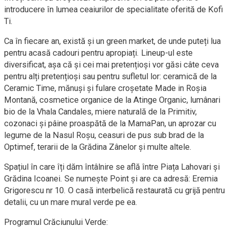
introducere în lumea ceaiurilor de specialitate oferită de Kofi
Ti.
Ca în fiecare an, există și un green market, de unde puteți lua
pentru acasă cadouri pentru apropiați. Lineup-ul este
diversificat, așa că și cei mai pretențioși vor găsi câte ceva
pentru alți pretențioși sau pentru sufletul lor: ceramică de la
Ceramic Time, mănuși și fulare croșetate Made in Roșia
Montană, cosmetice organice de la Atinge Organic, lumânari
bio de la Vhala Candales, miere naturală de la Primitiv,
cozonaci și pâine proaspătă de la MamaPan, un aprozar cu
legume de la Nasul Roșu, ceasuri de pus sub brad de la
Optimef, terarii de la Grădina Zânelor și multe altele.
Spațiul în care îți dăm întâlnire se află între Piața Lahovari și
Grădina Icoanei. Se numește Point și are ca adresă: Eremia
Grigorescu nr 10. O casă interbelică restaurată cu grijă pentru
detalii, cu un mare mural verde pe ea.
Programul Crăciunului Verde: