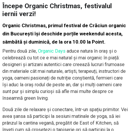
Începe Organic Christmas, festivalul
iernii verzi!
Organic Christmas, primul festival de Crăciun organic
din București își deschide porțile weekendul acesta,
sâmbătă și duminică, de la ora 10.00 la Point.
Pentru două zile,
Organic Days
aduce natura în oraș și o
celebrează cu tot ce e mai natural și mai organic în piață:
designeri și artizani autentici care creează lucruri frumoase
din materiale cât mai naturale, artiști, terapeuți, instructori de
yoga, oameni pasionați de nutriție conștientă, fermieri care
își aduc la oraș rodul de peste an, dar și mulți oameni care
sunt pur și simplu curioși să afle mai multe despre ce
înseamnă green living.
Două zile de relaxare și conectare, într-un spațiu primitor. Vei
avea șansa să participi la sesiuni matinale de yoga, să iei
prânzul la cantina vegană, pregătit de East of Kitchen, să
înveți cum să croșetezi o tapiserie ori să participi la o