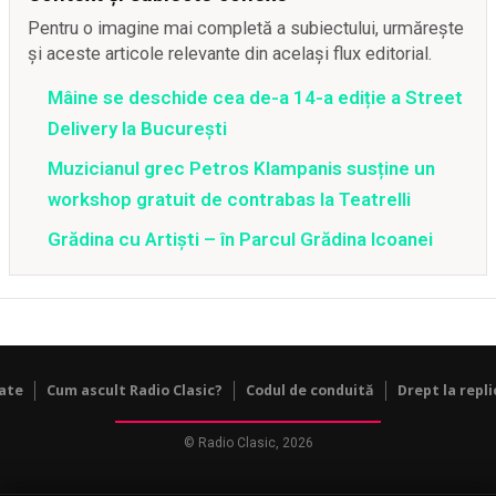
Pentru o imagine mai completă a subiectului, urmărește
și aceste articole relevante din același flux editorial.
Mâine se deschide cea de-a 14-a ediție a Street
Delivery la București
Muzicianul grec Petros Klampanis susține un
workshop gratuit de contrabas la Teatrelli
Grădina cu Artiști – în Parcul Grădina Icoanei
tate
Cum ascult Radio Clasic?
Codul de conduită
Drept la repli
© Radio Clasic, 2026