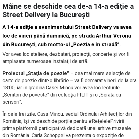
Mâine se deschide cea de-a 14-a ediție a
Street Delivery la București
A 14-a ediţie a evenimentului Street Delivery va avea
loc de vineri până duminică, pe strada Arthur Verona
din Bucureşti, sub motto-ul „Poezia e în stradă”.
Vor avea loc ateliere, dezbateri, proiecţii, concerte şi vor fi
amplasate numeroase instalaţii de artă.
Proiectul „Staţia de poezie”
– cea mai mare selecţie de
carte de poezie dintr-o librărie – va fi demarat vineri, de la ora
18:00, iar în grădina Casei Mincu vor avea loc lecturile
„Scriitori de poveste” din colecţia FILIT şi o „Serata cu
scrisori”.
În cele trei zile, Casa Mincu, sediul Ordinului Arhitecţilor din
România, îşi va deschide porţile pentru #ReţelelePrivirii –
prima platformă participativă dedicată unei arhive muzeale
din România. Carla Schoppel va prezenta o expoziţie de