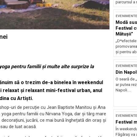
parcursul a 
EVENIMENT
Modă sust
Festival 
Mătușii”
nei
„D*efectele
promovarea 
și pentru ab
oga pentru familii și multe alte surprize la
EVENIMENT
Din Napol
O seară de „
lănuim să o trezim de-a binelea în weekendul
ar putea re
ai relaxat și relaxant mini-festival urban, anul
Napoli...
dina cu Artiști
.
shop-uri de percuție cu Jean Baptiste Manitou și Ana
și yoga pentru familii cu Nirvana Yoga, dar și târg mare
EVENIMENT
 decorațiuni, jucării, ce mai bună înghețată din oraș și
Festival 
r sau de luat acasă.
În weekendu
Făgăraș va a