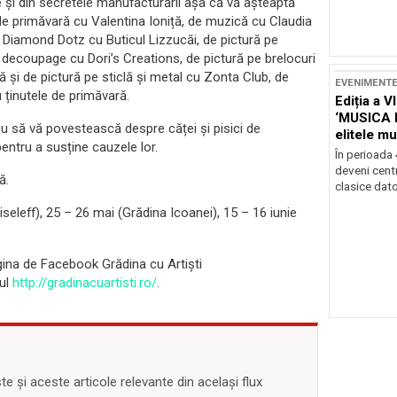
 și din secretele manufacturării așa că vă așteaptă
i de primăvară cu Valentina Ioniță, de muzică cu Claudia
 Diamond Dotz cu Buticul Lizzucăi, de pictură pe
 decoupage cu Dori’s Creations, de pictură pe brelocuri
nă și de pictură pe sticlă și metal cu Zonta Club, de
EVENIMENT
u ținutele de primăvară.
Ediția a V
‘MUSICA 
 cu să vă povestească despre căței și pisici de
elitele mu
entru a susține cauzele lor.
Brașov
În perioada
deveni centr
ă.
clasice dator
seleff), 25 – 26 mai (Grădina Icoanei), 15 – 16 iunie
agina de Facebook Grădina cu Artiști
-ul
http://gradinacuartisti.ro/
.
 și aceste articole relevante din același flux