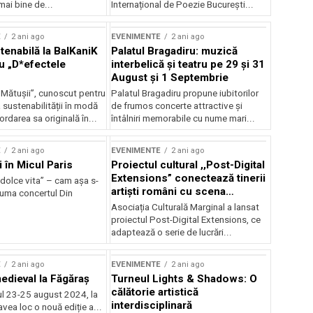
mai bine de...
Internațional de Poezie București...
E
2 ani ago
EVENIMENTE
2 ani ago
enabilă la BalKaniK
Palatul Bragadiru: muzică
cu „D*efectele
interbelică şi teatru pe 29 şi 31
August şi 1 Septembrie
 Mătușii”, cunoscut pentru
Palatul Bragadiru propune iubitorilor
sustenabilității în modă
de frumos concerte attractive şi
ordarea sa originală în...
întâlniri memorabile cu nume mari...
E
2 ani ago
EVENIMENTE
2 ani ago
i în Micul Paris
Proiectul cultural ,,Post-Digital
Extensions” conectează tinerii
dolce vita” – cam așa s-
artiști români cu scena
zuma concertul Din
internațională
Asociația Culturală Marginal a lansat
proiectul Post-Digital Extensions, ce
adaptează o serie de lucrări...
E
2 ani ago
EVENIMENTE
2 ani ago
medieval la Făgăraș
Turneul Lights & Shadows: O
călătorie artistică
l 23-25 august 2024, la
interdisciplinară
vea loc o nouă ediție a...