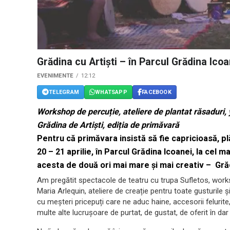
Grădina cu Artiști – în Parcul Grădina Icoa
EVENIMENTE
12:12
TELEGRAM
WHATSAPP
FACEBOOK
Workshop de percuție, ateliere de plantat răsaduri, y
Grădina de Artiști, ediția de primăvară
Pentru că primăvara insistă să fie capricioasă, p
20 – 21 aprilie, în Parcul Grădina Icoanei, la cel m
acesta de două ori mai mare și mai creativ –
Gră
Am pregătit spectacole de teatru cu trupa Sufletos, work
Maria Arlequin, ateliere de creație pentru toate gusturile 
cu meșteri pricepuți care ne aduc haine, accesorii felurite,
multe alte lucrușoare de purtat, de gustat, de oferit în da