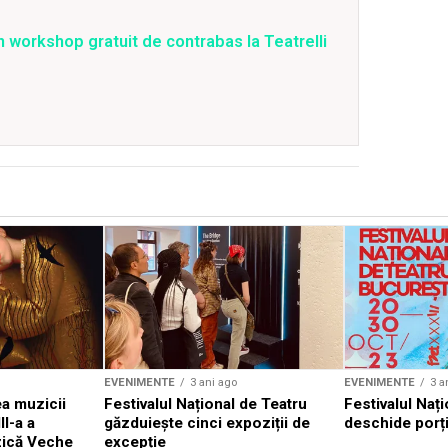
 workshop gratuit de contrabas la Teatrelli
EVENIMENTE
3 ani ago
EVENIMENTE
3 a
a muzicii
Festivalul Național de Teatru
Festivalul Nați
II-a a
găzduiește cinci expoziții de
deschide porți
zică Veche
excepție