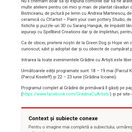
Nu îi chemăm doar să își expună comorile dar să ne arate
multe ateliere pentru cei mici și mari: de plantat răsadur
Bistriceanu, de pictură pe lemn cu Andreia Martinescu, de
ceramică cu Ch’artist – Paint your own pottery Studio, de
fistichii și puzzle-uri 3D cu Sarang Hanguk, de împâslit lâ
iepurași cu Spellbind Creations dar și de împletituri, pentr
Ca de obicei, prietenii noștri de la Green Dog și Hope vin
cunoscut, iubit și adoptat dar și cu obiecte de cumpărat p
Intrarea la toate evenimentele Grădinii cu Artiști este liber
Următoarele ediții programate sunt: 18 – 19 mai (Parcul Ki
(Parcul Kiseleff) și 22 – 23 iunie (Grădina Icoanei).
Programul complet al Grădinii de primăvară îl găsiți pe p
(
https://www.facebook.com/GradinaCuArtisti/
) și pe site
Context și subiecte conexe
Pentru o imagine mai completă a subiectului, urmărește