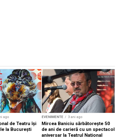
EVENIMENTE
Weekend c
Teatru la 
eveniment
ni ago
EVENIMENTE
3 ani ago
onal de Teatru își
Mircea Baniciu sărbătorește 50
le la București
de ani de carieră cu un spectacol
aniversar la Teatrul Național