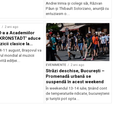
Andrei Irimia și colegii săi, Răzvan
Păun și Thibault Solorzano, anunță cu
entuziasm o...
E
2 ani ago
II-a a Academiilor
KRONSTADT’ aduce
zicii clasice la
 4-11 august, Brașovul va
ul mondial al muzicii
ită ediției...
EVENIMENTE
2 ani ago
Străzi deschise, București –
Promenadă urbană se
suspendă în acest weekend
În weekendul 13-14 iulie, ținând cont
de temperaturile ridicate, bucureștenii
și turiștii pot opta...