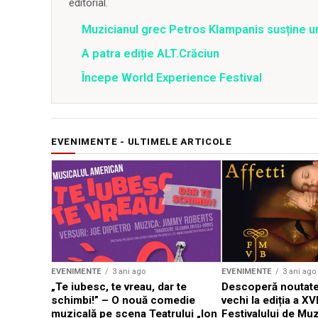
editorial.
Muzicianul grec Petros Klampanis susține un
A patra ediție ALT.Crăciun
Începe World Experience Festival
EVENIMENTE - ULTIMELE ARTICOLE
EVENIMENTE
3 ani ago
EVENIMENTE
3 ani ago
„Te iubesc, te vreau, dar te
Descoperă noutate
schimbi!” – O nouă comedie
vechi la ediția a XVI
muzicală pe scena Teatrului „Ion
Festivalului de Mu