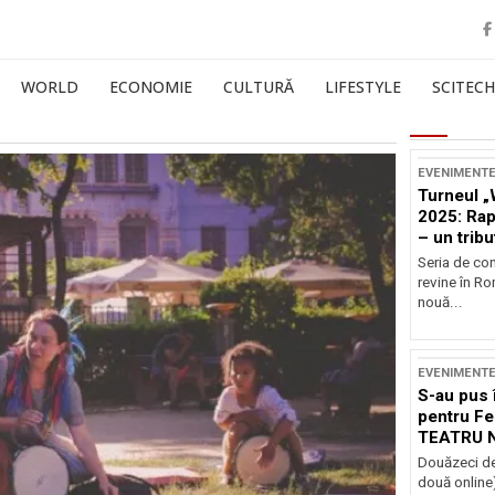
WORLD
ECONOMIE
CULTURĂ
LIFESTYLE
SCITECH
EVENIMENT
Turneul „
2025: Ra
– un tribu
și Occide
Seria de co
revine în R
nouă...
EVENIMENT
S-au pus 
pentru Fe
TEATRU 
Douăzeci de
două online