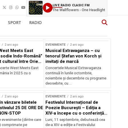
LIVE RADIO CLASIC FM
The Wallflowers - One Headlight
SPORT
RADIO
E
2 ani ago
EVENIMENTE
2 ani ago
West Meets East
Musical Extravaganza – cu
psodie Indo-Română”
tenorul Ștefan von Korch și
t cultural între Orient
invitați de marcă
nt
ncerte West Meets East
Concertele Musical Extravaganza
omânia în 2025 cu o
continuă în lunile octombrie,
noiembrie şi decembrie cu programe
deosebite, cu...
E
2 ani ago
EVENIMENTE
2 ani ago
în vânzare biletele
Festivalul Internațional de
stivalul 25 DE ORE DE
Poezie București – Ediția a
NON-STOP
XIV-a începe cu o conferință
despre limba română
 evenimente (dintre care
Luni, 11 septembrie, debutează cea
susținută de Marco Lucchesi
) comprimate pe
de-a XIV-a ediție a Festivalului