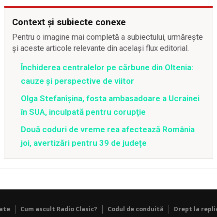
Context și subiecte conexe
Pentru o imagine mai completă a subiectului, urmărește
și aceste articole relevante din același flux editorial.
Închiderea centralelor pe cărbune din Oltenia:
cauze și perspective de viitor
Olga Stefanîşina, fosta ambasadoare a Ucrainei
în SUA, inculpată pentru corupţie
Două coduri de vreme rea afectează România
joi, avertizări pentru 39 de județe
tate
Cum ascult Radio Clasic?
Codul de conduită
Drept la repli