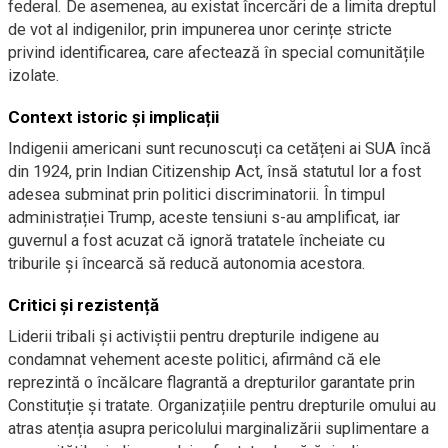
federal. De asemenea, au existat încercări de a limita dreptul
de vot al indigenilor, prin impunerea unor cerințe stricte
privind identificarea, care afectează în special comunitățile
izolate.
Context istoric și implicații
Indigenii americani sunt recunoscuți ca cetățeni ai SUA încă
din 1924, prin Indian Citizenship Act, însă statutul lor a fost
adesea subminat prin politici discriminatorii. În timpul
administrației Trump, aceste tensiuni s-au amplificat, iar
guvernul a fost acuzat că ignoră tratatele încheiate cu
triburile și încearcă să reducă autonomia acestora.
Critici și rezistență
Liderii tribali și activiștii pentru drepturile indigene au
condamnat vehement aceste politici, afirmând că ele
reprezintă o încălcare flagrantă a drepturilor garantate prin
Constituție și tratate. Organizațiile pentru drepturile omului au
atras atenția asupra pericolului marginalizării suplimentare a