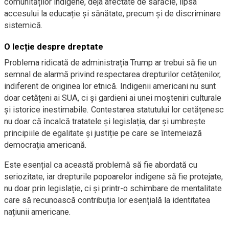
comunităților indigene, deja afectate de sărăcie, lipsa
accesului la educație și sănătate, precum și de discriminare
sistemică.
O lecție despre dreptate
Problema ridicată de administrația Trump ar trebui să fie un
semnal de alarmă privind respectarea drepturilor cetățenilor,
indiferent de originea lor etnică. Indigenii americani nu sunt
doar cetățeni ai SUA, ci și gardieni ai unei moșteniri culturale
și istorice inestimabile. Contestarea statutului lor cetățenesc
nu doar că încalcă tratatele și legislația, dar și umbrește
principiile de egalitate și justiție pe care se întemeiază
democrația americană.
Este esențial ca această problemă să fie abordată cu
seriozitate, iar drepturile popoarelor indigene să fie protejate,
nu doar prin legislație, ci și printr-o schimbare de mentalitate
care să recunoască contribuția lor esențială la identitatea
națiunii americane.