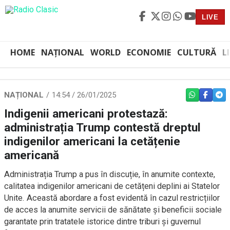
LIVE
HOME
NAȚIONAL
WORLD
ECONOMIE
CULTURĂ
L
NAȚIONAL
14:54 / 26/01/2025
WHATSAPP
FACEBO
TEL
Indigenii americani protestază:
administrația Trump contestă dreptul
indigenilor americani la cetățenie
americană
Administrația Trump a pus în discuție, în anumite contexte,
calitatea indigenilor americani de cetățeni deplini ai Statelor
Unite. Această abordare a fost evidentă în cazul restricțiilor
de acces la anumite servicii de sănătate și beneficii sociale
garantate prin tratatele istorice dintre triburi și guvernul