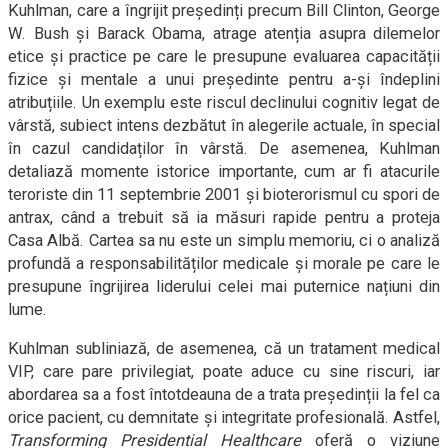
Kuhlman, care a îngrijit președinți precum Bill Clinton, George
W. Bush și Barack Obama, atrage atenția asupra dilemelor
etice și practice pe care le presupune evaluarea capacității
fizice și mentale a unui președinte pentru a-și îndeplini
atribuțiile. Un exemplu este riscul declinului cognitiv legat de
vârstă, subiect intens dezbătut în alegerile actuale, în special
în cazul candidaților în vârstă. De asemenea, Kuhlman
detaliază momente istorice importante, cum ar fi atacurile
teroriste din 11 septembrie 2001 și bioterorismul cu spori de
antrax, când a trebuit să ia măsuri rapide pentru a proteja
Casa Albă. Cartea sa nu este un simplu memoriu, ci o analiză
profundă a responsabilităților medicale și morale pe care le
presupune îngrijirea liderului celei mai puternice națiuni din
lume.
Kuhlman subliniază, de asemenea, că un tratament medical
VIP, care pare privilegiat, poate aduce cu sine riscuri, iar
abordarea sa a fost întotdeauna de a trata președinții la fel ca
orice pacient, cu demnitate și integritate profesională. Astfel,
Transforming Presidential Healthcare
oferă o viziune