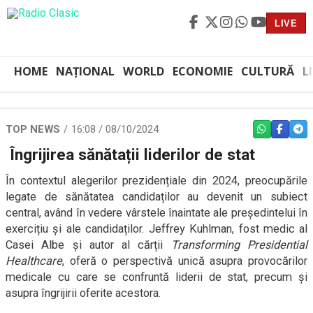
LIVE
HOME
NAȚIONAL
WORLD
ECONOMIE
CULTURĂ
L
TOP NEWS
16:08 / 08/10/2024
WHATSAPP
FACEBO
TEL
Îngrijirea sănătații liderilor de stat
În contextul alegerilor prezidențiale din 2024, preocupările
legate de sănătatea candidaților au devenit un subiect
central, având în vedere vârstele înaintate ale președintelui în
exercițiu și ale candidaților. Jeffrey Kuhlman, fost medic al
Casei Albe și autor al cărții
Transforming Presidential
Healthcare
, oferă o perspectivă unică asupra provocărilor
medicale cu care se confruntă liderii de stat, precum și
asupra îngrijirii oferite acestora.