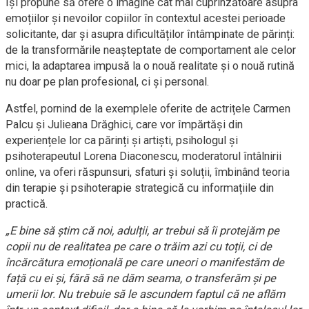
își propune să ofere o imagine cât mai cuprinzătoare asupra
emoțiilor și nevoilor copiilor în contextul acestei perioade
solicitante, dar și asupra dificultăților întâmpinate de părinți:
de la transformările neașteptate de comportament ale celor
mici, la adaptarea impusă la o nouă realitate și o nouă rutină
nu doar pe plan profesional, ci și personal.
Astfel, pornind de la exemplele oferite de actrițele Carmen
Palcu și Julieana Drăghici, care vor împărtăși din
experiențele lor ca părinți și artiști, psihologul și
psihoterapeutul Lorena Diaconescu, moderatorul întâlnirii
online, va oferi răspunsuri, sfaturi și soluții, îmbinând teoria
din terapie și psihoterapie strategică cu informațiile din
practică.
„E bine să știm că noi, adulții, ar trebui să îi protejăm pe
copii nu de realitatea pe care o trăim azi cu toții, ci de
încărcătura emoțională pe care uneori o manifestăm de
față cu ei și, fără să ne dăm seama, o transferăm și pe
umerii lor. Nu trebuie să le ascundem faptul că ne aflăm