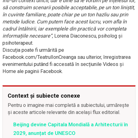
într-un context dificil, dar e bine să le vorbim pe înțelesul lor,
să construim scenarii posibile acceptabile, pe un ton liniștit,
în cuvinte familiare, poate chiar pe un ton hazliu sau prin
metode ludice. Cum putem face acest lucru, vom afla în
cadrul întâlnirii, iar exemplele din practică vor completa
informațiile necesare”
, Lorena Diaconescu, psiholog și
psihoterapeut.
Discuția poate fi urmărită pe
Facebook.com/TeatrulIonCreanga sau ulterior, înregistrarea
evenimentului putând fi accesată în secțiunile Videos și
Home ale paginii Facebook.
Context și subiecte conexe
Pentru o imagine mai completă a subiectului, urmărește
și aceste articole relevante din același flux editorial.
Beijing devine Capitala Mondială a Arhitecturii în
2029, anunțat de UNESCO