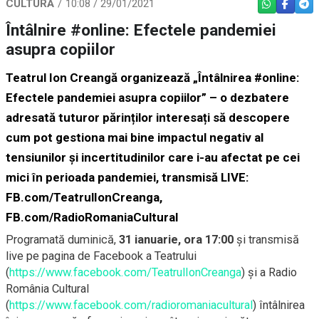
CULTURĂ
10:08 / 29/01/2021
WHATSAPP
FACEBO
TEL
Întâlnire #online: Efectele pandemiei
asupra copiilor
Teatrul Ion Creangă organizează
„Întâlnirea #online:
Efectele pandemiei asupra copiilor”
– o dezbatere
adresată tuturor părinților interesați să descopere
cum pot gestiona mai bine impactul negativ al
tensiunilor și incertitudinilor care i-au afectat pe cei
mici în perioada pandemiei,
transmisă LIVE:
FB.com/TeatrulIonCreanga,
FB.com/RadioRomaniaCultural
Programată duminică,
31 ianuarie, ora 17:00
și transmisă
live pe pagina de Facebook a Teatrului
(
https://www.facebook.com/TeatrulIonCreanga
) și a Radio
România Cultural
(
https://www.facebook.com/radioromaniacultural
) întâlnirea