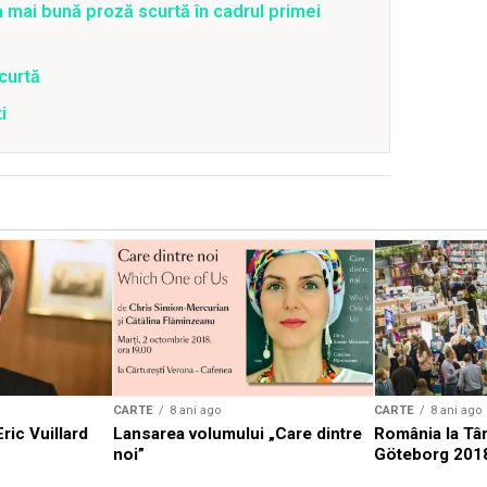
mai bună proză scurtă în cadrul primei
curtă
i
CARTE
8 ani ago
CARTE
8 ani ago
ric Vuillard
Lansarea volumului „Care dintre
România la Târ
noi”
Göteborg 201