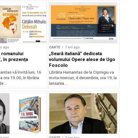
ni ago
CARTE
7 ani ago
 romanului
„Seară italiană” dedicata
, în prezența
volumului Opere alese de Ugo
Foscolo
nitas vă învită luni, 16
Librăria Humanitas de la Cișmigiu va
a ora 19.00, în librăria
invita miercuri, 4 decembrie, ora 19, la
e...
lansarea...
ni ago
CARTE
7 ani ago