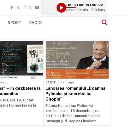
LIVE RADIO CLASIC FM
Jason Derulo - Talk Dirty
SPORT
RADIO
ni ago
CARTE
7 ani ago
ea” – în dezbatere la
Lansarea romanului „Doamna
Humanitas
Pylinska și secretul lui
Chopin“
nuarie, ora 19, sunteti
Librăria Humanitas de la
Editura Humanitas Fiction vă
..
invită miercuri, 18 decembrie, ora
19.00 la Librăria Humanitas de la
Cișmigiu (Bd. Regina Elisabeta...