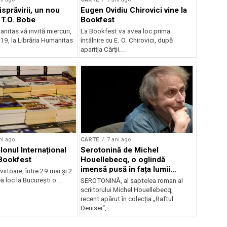
sprăvirii, un nou
Eugen Ovidiu Chirovici vine la
T.O. Bobe
Bookfest
nitas vă invită miercuri,
La Bookfest va avea loc prima
a 19, la Librăria Humanitas
întâlnire cu E. O. Chirovici, după
apariţia Cărţii...
ni ago
CARTE
7 ani ago
lonul Internațional
Serotonină de Michel
Bookfest
Houellebecq, o oglindă
imensă pusă în fața lumii
itoare, între 29 mai și 2
contemporane, din 15 mai în
a loc la București o...
SEROTONINĂ, al șaptelea roman al
librării
scriitorului Michel Houellebecq,
recent apărut în colecția „Raftul
Denisei“,...