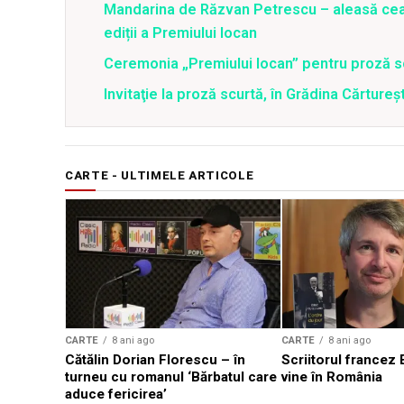
Mandarina de Răzvan Petrescu – aleasă cea 
ediții a Premiului Iocan
Ceremonia „Premiului Iocan” pentru proză s
Invitaţie la proză scurtă, în Grădina Cărtureşt
CARTE - ULTIMELE ARTICOLE
CARTE
8 ani ago
CARTE
8 ani ago
Cătălin Dorian Florescu – în
Scriitorul francez E
turneu cu romanul ‘Bărbatul care
vine în România
aduce fericirea’