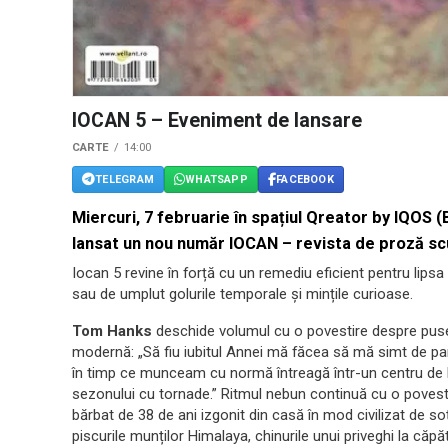
IOCAN 5 – Eveniment de lansare
CARTE
14:00
TELEGRAM
WHATSAPP
FACEBOOK
Miercuri, 7 februarie în spațiul Qreator by IQOS (
lansat un nou număr IOCAN – revista de proză sc
Iocan 5 revine în forță cu un remediu eficient pentru lipsa 
sau de umplut golurile temporale și mințile curioase.
Tom Hanks
deschide volumul cu o povestire despre puseur
modernă: „Să fiu iubitul Annei mă făcea să mă simt de 
în timp ce munceam cu normă întreagă într-un centru de 
sezonului cu tornade.” Ritmul nebun continuă cu o povesti
bărbat de 38 de ani izgonit din casă în mod civilizat de soți
piscurile munților Himalaya, chinurile unui priveghi la căpăt