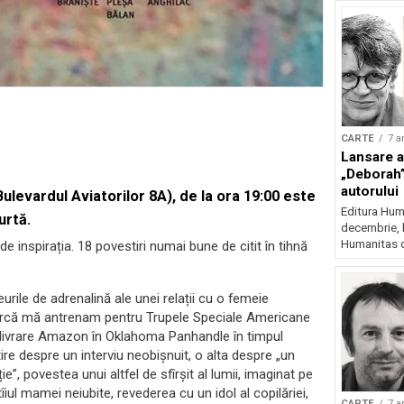
CARTE
7 a
Lansare a
„Deborah”
autorului
Bulevardul Aviatorilor 8A), de la ora 19:00 este
Editura Huma
urtă.
decembrie, l
Humanitas d
de inspirația. 18 povestiri numai bune de citit în tihnă
ile de adrenalină ale unei relații cu o femeie
parcă mă antrenam pentru Trupele Speciale Americane
livrare Amazon în Oklahoma Panhandle în timpul
re despre un interviu neobișnuit, o alta despre „un
e”, povestea unui altfel de sfîrșit al lumii, imaginat pe
îiul mamei neiubite, revederea cu un idol al copilăriei,
CARTE
7 a