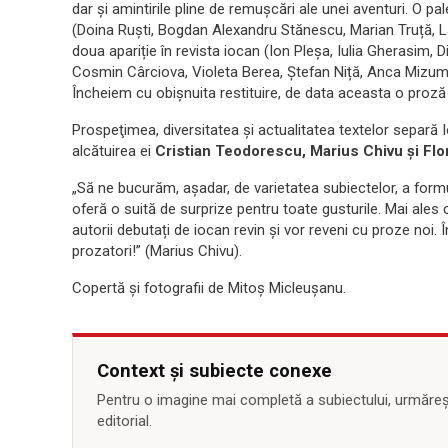
dar și amintirile pline de remușcări ale unei aventuri. O pa
(Doina Ruști, Bogdan Alexandru Stănescu, Marian Truță, Lav
doua apariție în revista iocan (Ion Pleșa, Iulia Gherasim,
Cosmin Cârciova, Violeta Berea, Ștefan Niță, Anca Mizums
Încheiem cu obișnuita restituire, de data aceasta o proză
Prospeţimea, diversitatea şi actualitatea textelor separă 
alcătuirea ei
Cristian Teodorescu, Marius Chivu și Flor
„Să ne bucurăm, așadar, de varietatea subiectelor, a formu
oferă o suită de surprize pentru toate gusturile. Mai ales
autorii debutați de iocan revin și vor reveni cu proze noi
prozatori!” (Marius Chivu).
Copertă și fotografii de Mitoș Micleușanu.
Context și subiecte conexe
Pentru o imagine mai completă a subiectului, urmărește
editorial.