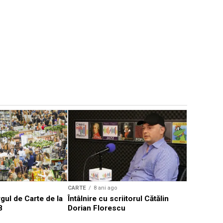
CARTE
8 a
Să ne ami
102 ani de
CARTE
8 ani ago
gul de Carte de la
Întâlnire cu scriitorul Cătălin
8
Dorian Florescu