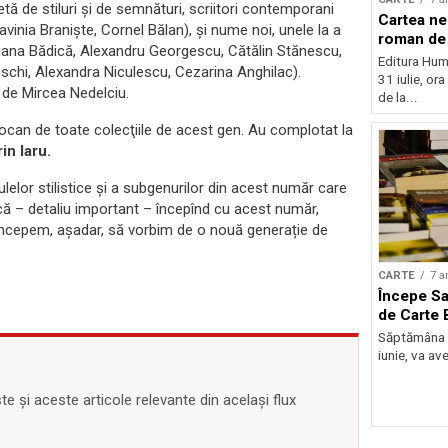
letă de stiluri și de semnături, scriitori contemporani
Cartea nei
inia Braniște, Cornel Bălan), și nume noi, unele la a
roman de 
 Diana Bădică, Alexandru Georgescu, Cătălin Stănescu,
Editura Huma
chi, Alexandra Niculescu, Cezarina Anghilac).
31 iulie, or
 de Mircea Nedelciu.
de la...
Iocan de toate colecţiile de acest gen. Au complotat la
in Iaru.
lelor stilistice și a subgenurilor din acest număr care
 că – detaliu important – începînd cu acest număr,
. Începem, așadar, să vorbim de o nouă generație de
CARTE
7 a
Începe Sa
de Carte 
Săptămâna vi
iunie, va ave
 și aceste articole relevante din același flux