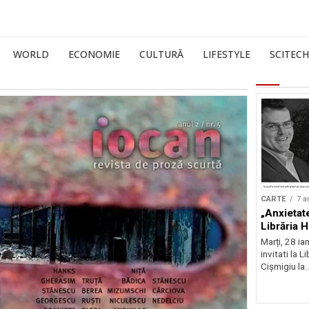
WORLD
ECONOMIE
CULTURĂ
LIFESTYLE
SCITECH
CARTE
7 a
„Anxietat
Librăria 
Marți, 28 ia
invitati la 
Cișmigiu la.