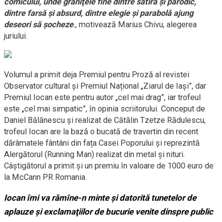
comicului, unde graniţele fine dintre satiră şi parodic,
dintre farsă şi absurd, dintre elegie şi parabolă ajung
deseori să şocheze
.
, motivează Marius Chivu, alegerea
juriului.
Volumul a primit deja Premiul pentru Proză al revistei
Observator cultural şi Premiul Național „Ziarul de Iași”, dar
Premiul Iocan este pentru autor „cel mai drag”, iar trofeul
este „cel mai simpatic”, în opinia scriitorului. Conceput de
Daniel Bălănescu și realizat de Cătălin Tzetze Rădulescu,
trofeul Iocan are la bază o bucată de travertin din recent
dărâmatele fântâni din fața Casei Poporului și reprezintă
Alergătorul (Running Man) realizat din metal și nituri.
Câștigătorul a primit și un premiu în valoare de 1000 euro de
la McCann PR Romania.
Iocan îmi va rămîne-n minte şi datorită tunetelor de
aplauze şi exclamaţiilor de bucurie venite dinspre public