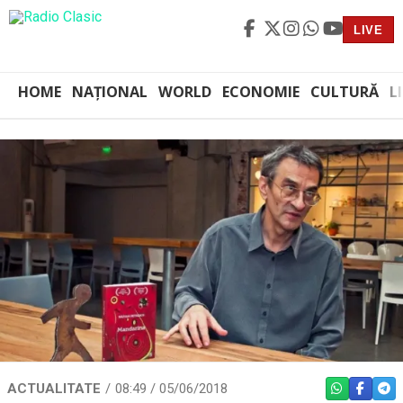
LIVE
HOME
NAȚIONAL
WORLD
ECONOMIE
CULTURĂ
L
ACTUALITATE
08:49 / 05/06/2018
WHATSAPP
FACEBO
TEL