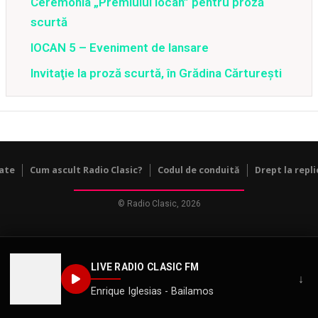
Ceremonia „Premiului Iocan” pentru proză
scurtă
IOCAN 5 – Eveniment de lansare
Invitaţie la proză scurtă, în Grădina Cărtureşti
tate
Cum ascult Radio Clasic?
Codul de conduită
Drept la repli
© Radio Clasic, 2026
LIVE RADIO CLASIC FM
↓
Enrique Iglesias - Bailamos