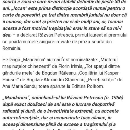
scurtă e zona-n care m-am stabilit definitiv de peste 30 de
ani, „Iocan” este prima distincţie acordată numai pentru o
carte de povestiri, pe trei dintre membrii juriului nu doar că
îi cunosc, dar sunt şi prieten cu ei de mulţi ani, or, tocmai
acesta a fost motivul trepidaţiei: erau în stare să nu mi-l
dea.
– a declarat Răzvan Petrescu, primul laureat al premiului
ce poartă numele singurei reviste de proză scurtă din
România.
Pe lângă „Mandarina” au mai fost nominalizate: „Misterul
maşinuţelor chinezeşti” de Florin Irimia, „Tot spaţiul dintre
gândurile mele” de Bogdan Răileanu, „Copilăria lui Kaspar
Hauser” de Bogdan-Alexandru Stănescu, „Pereți subțiri” de
Ana Maria Sandu, toate apărute la Editura Polirom.
„Mandarina”, comeback-ul lui Răzvan Petrescu (n. 1956)
după exact douăzeci de ani este o lucrare deopotrivă
rafinată şi dură, de o inventivitate extremă, cu accente
auto-referenţiale, dar şi nenumărate tuşe clinice, în
aceeaşi dimensiune plină de excese a tragismului şi a