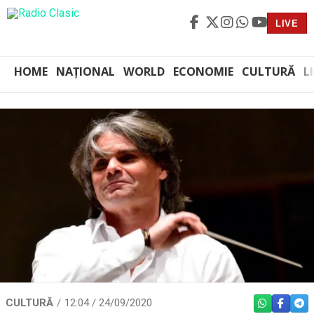
LIVE
HOME
NAȚIONAL
WORLD
ECONOMIE
CULTURĂ
L
CULTURĂ
12:04 / 24/09/2020
WHATSAPP
FACEBO
TEL