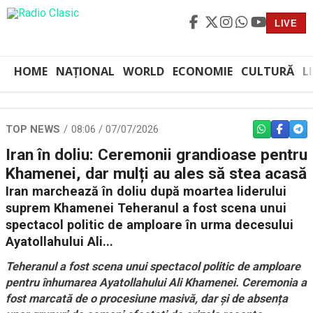
LIVE
HOME
NAȚIONAL
WORLD
ECONOMIE
CULTURĂ
L
TOP NEWS
08:06 / 07/07/2026
WHATSAPP
FACEBO
TEL
Iran în doliu: Ceremonii grandioase pentru
Khamenei, dar mulți au ales să stea acasă
Iran marchează în doliu după moartea liderului
suprem Khamenei Teheranul a fost scena unui
spectacol politic de amploare în urma decesului
Ayatollahului Ali...
Teheranul a fost scena unui spectacol politic de amploare
pentru
înhumarea
Ayatollahului Ali Khamenei. Ceremonia a
fost marcată de o procesiune masivă, dar și de absența