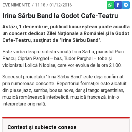
EVENIMENTE
11:18 / 01/12/2016
WHATSAPP
FACEBO
TEL
Irina Sârbu Band la Godot Cafe-Teatru
Astăzi, 1 decembrie, publicul bucureştean poate asculta
un concert dedicat Zilei Naţionale a României şi la Godot
Cafe-Teatru, susţinut de "Irina Sârbu Band".
Este vorba despre solista vocală Irina Sârbu, pianistul Puiu
Pascu, Ciprian Parghel – bas, Tudor Parghel – tobe şi
violonistul Lolică Nicolae, care vor evolua de la ora 21.00.
Succesul proiectului "Irina Sârbu Band" este deja confirmat
prin numeroase concerte. Repertoriul formaţiei este alcătuit
din piese jazz, samba, bossa nova, dar şi tango argentinian,
muzică românească interbelică, muzică franceză, într-o
interpretare originală.
Context și subiecte conexe