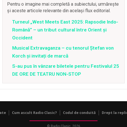
Pentru o imagine mai completă a subiectului, urmărește
și aceste articole relevante din același flux editorial.
Turneul „West Meets East 2025: Rapsodie Indo-
Română” – un tribut cultural între Orient și
Occident
Musical Extravaganza – cu tenorul Ștefan von
Korch și invitați de marcă
S-au pus în vânzare biletele pentru Festivalul 25
DE ORE DE TEATRU NON-STOP
tate
Cum ascult Radio Clasic?
Codul de conduită
Drept la repli
© Radio Clasic, 2026