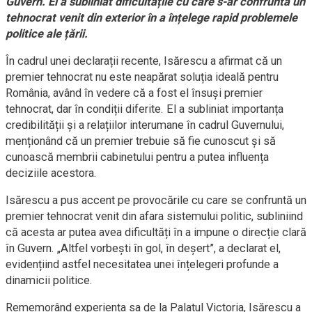
Guvern. El a subliniat dificultățile cu care s-ar confrunta un
tehnocrat venit din exterior în a înțelege rapid problemele
politice ale țării.
În cadrul unei declarații recente, Isărescu a afirmat că un
premier tehnocrat nu este neapărat soluția ideală pentru
România, având în vedere că a fost el însuși premier
tehnocrat, dar în condiții diferite. El a subliniat importanța
credibilității și a relațiilor interumane în cadrul Guvernului,
menționând că un premier trebuie să fie cunoscut și să
cunoască membrii cabinetului pentru a putea influența
deciziile acestora.
Isărescu a pus accent pe provocările cu care se confruntă un
premier tehnocrat venit din afara sistemului politic, subliniind
că acesta ar putea avea dificultăți în a impune o direcție clară
în Guvern. „Altfel vorbești în gol, în deșert”, a declarat el,
evidențiind astfel necesitatea unei înțelegeri profunde a
dinamicii politice.
Rememorând experiența sa de la Palatul Victoria, Isărescu a