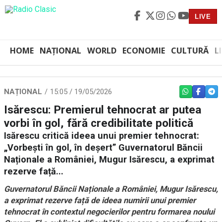
LIVE
HOME
NAȚIONAL
WORLD
ECONOMIE
CULTURĂ
L
NAȚIONAL
15:05 / 19/05/2026
WHATSAPP
FACEBO
TEL
Isărescu: Premierul tehnocrat ar putea
vorbi în gol, fără credibilitate politică
Isărescu critică ideea unui premier tehnocrat:
„Vorbești în gol, în deșert” Guvernatorul Băncii
Naționale a României, Mugur Isărescu, a exprimat
rezerve față...
Guvernatorul Băncii Naționale a României, Mugur Isărescu,
a exprimat rezerve față de ideea numirii unui premier
tehnocrat în contextul negocierilor pentru formarea noului