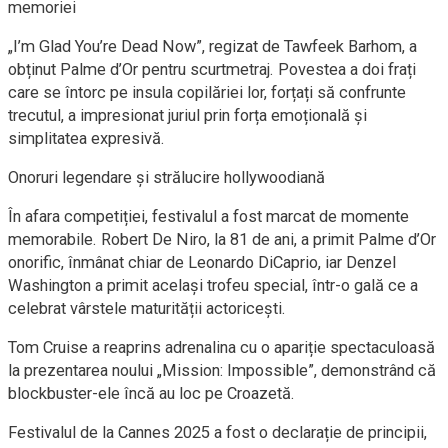
memoriei
„I’m Glad You’re Dead Now”, regizat de Tawfeek Barhom, a
obținut Palme d’Or pentru scurtmetraj. Povestea a doi frați
care se întorc pe insula copilăriei lor, forțați să confrunte
trecutul, a impresionat juriul prin forța emoțională și
simplitatea expresivă.
Onoruri legendare și strălucire hollywoodiană
În afara competiției, festivalul a fost marcat de momente
memorabile. Robert De Niro, la 81 de ani, a primit Palme d’Or
onorific, înmânat chiar de Leonardo DiCaprio, iar Denzel
Washington a primit același trofeu special, într-o gală ce a
celebrat vârstele maturității actoricești.
Tom Cruise a reaprins adrenalina cu o apariție spectaculoasă
la prezentarea noului „Mission: Impossible”, demonstrând că
blockbuster-ele încă au loc pe Croazetă.
Festivalul de la Cannes 2025 a fost o declarație de principii,