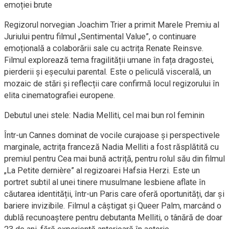
emoției brute
Regizorul norvegian Joachim Trier a primit Marele Premiu al
Juriului pentru filmul „Sentimental Value”, o continuare
emoțională a colaborării sale cu actrița Renate Reinsve.
Filmul explorează tema fragilității umane în fața dragostei,
pierderii și eșecului parental. Este o peliculă viscerală, un
mozaic de stări și reflecții care confirmă locul regizorului în
elita cinematografiei europene.
Debutul unei stele: Nadia Melliti, cel mai bun rol feminin
Într-un Cannes dominat de vocile curajoase și perspectivele
marginale, actrița franceză Nadia Melliti a fost răsplătită cu
premiul pentru Cea mai bună actriță, pentru rolul său din filmul
„La Petite dernière” al regizoarei Hafsia Herzi. Este un
portret subtil al unei tinere musulmane lesbiene aflate în
căutarea identității, într-un Paris care oferă oportunități, dar și
bariere invizibile. Filmul a câștigat și Queer Palm, marcând o
dublă recunoaștere pentru debutanta Melliti, o tânără de doar