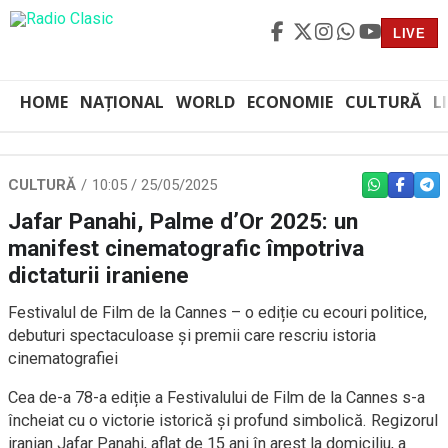
LIVE
HOME
NAȚIONAL
WORLD
ECONOMIE
CULTURĂ
L
CULTURĂ
10:05 / 25/05/2025
WHATSAPP
FACEBO
TEL
Jafar Panahi, Palme d’Or 2025: un
manifest cinematografic împotriva
dictaturii iraniene
Festivalul de Film de la Cannes – o ediție cu ecouri politice,
debuturi spectaculoase și premii care rescriu istoria
cinematografiei
Cea de-a 78-a ediție a Festivalului de Film de la Cannes s-a
încheiat cu o victorie istorică și profund simbolică. Regizorul
iranian Jafar Panahi, aflat de 15 ani în arest la domiciliu, a