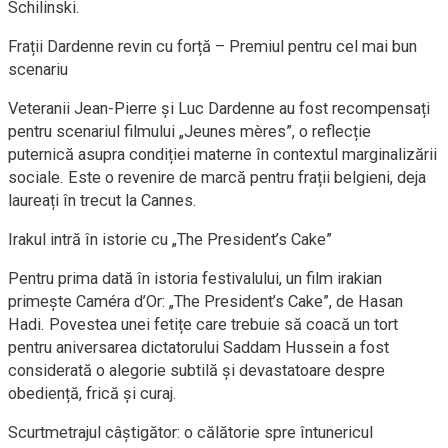
Schilinski.
Frații Dardenne revin cu forță – Premiul pentru cel mai bun
scenariu
Veteranii Jean-Pierre și Luc Dardenne au fost recompensați
pentru scenariul filmului „Jeunes mères”, o reflecție
puternică asupra condiției materne în contextul marginalizării
sociale. Este o revenire de marcă pentru frații belgieni, deja
laureați în trecut la Cannes.
Irakul intră în istorie cu „The President’s Cake”
Pentru prima dată în istoria festivalului, un film irakian
primește Caméra d’Or: „The President’s Cake”, de Hasan
Hadi. Povestea unei fetițe care trebuie să coacă un tort
pentru aniversarea dictatorului Saddam Hussein a fost
considerată o alegorie subtilă și devastatoare despre
obediență, frică și curaj.
Scurtmetrajul câștigător: o călătorie spre întunericul