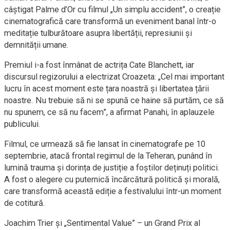
câștigat Palme d’Or cu filmul „Un simplu accident”, o creație
cinematografică care transformă un eveniment banal într-o
meditație tulburătoare asupra libertății, represiunii și
demnității umane.
Premiul i-a fost înmânat de actrița Cate Blanchett, iar
discursul regizorului a electrizat Croazeta: „Cel mai important
lucru în acest moment este țara noastră și libertatea țării
noastre. Nu trebuie să ni se spună ce haine să purtăm, ce să
nu spunem, ce să nu facem”, a afirmat Panahi, în aplauzele
publicului.
Filmul, ce urmează să fie lansat în cinematografe pe 10
septembrie, atacă frontal regimul de la Teheran, punând în
lumină trauma și dorința de justiție a foștilor deținuți politici.
A fost o alegere cu puternică încărcătură politică și morală,
care transformă această ediție a festivalului într-un moment
de cotitură.
Joachim Trier și „Sentimental Value” – un Grand Prix al