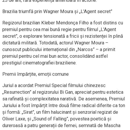
23 de ani, fără experiență anterioară în actorie.
Brazilia triumfă prin Wagner Moura și „L’Agent secret”
Regizorul brazilian Kleber Mendonça Filho a fost distins cu
premiul pentru cea mai bună regie pentru filmul „L’Agent
secret”, o explorare tensionată a fricii și rezistenței în plină
dictatură militară. Totodată, actorul Wagner Moura –
cunoscut publicului internațional din „Narcos” – a primit
premiul pentru cel mai bun actor, consolidând astfel
prestigiul cinematografiei braziliene.
Premii împărțite, emoții comune
Juriul a acordat Premiul Special filmului chinezesc
„Resurrection” al regizorului Bi Gan, apreciat pentru estetica
sa rafinată și complexitatea narativă. De asemenea, Premiul
Juriului a fost împărțit între două filme radical diferite ca ton
și formă: „Sirat”, un film halucinant și senzorial regizat de
Oliver Laxe, și „Sound of Falling”, povestea poetică și
dureroasă a patru generații de femei, semnată de Mascha