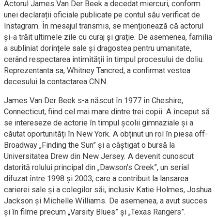
Actorul James Van Der Beek a decedat miercuri, conform
unei declarații oficiale publicate pe contul său verificat de
Instagram. În mesajul transmis, se menționează că actorul
și-a trăit ultimele zile cu curaj și grație. De asemenea, familia
a subliniat dorințele sale și dragostea pentru umanitate,
cerând respectarea intimității în timpul procesului de doliu.
Reprezentanta sa, Whitney Tancred, a confirmat vestea
decesului la contactarea CNN.
James Van Der Beek s-a născut în 1977 în Cheshire,
Connecticut, fiind cel mai mare dintre trei copii. A început să
se intereseze de actorie în timpul școlii gimnaziale și a
căutat oportunități în New York. A obținut un rol în piesa off-
Broadway „Finding the Sun” și a câștigat o bursă la
Universitatea Drew din New Jersey. A devenit cunoscut
datorită rolului principal din „Dawson’s Creek”, un serial
difuzat între 1998 și 2003, care a contribuit la lansarea
carierei sale și a colegilor săi, inclusiv Katie Holmes, Joshua
Jackson și Michelle Williams. De asemenea, a avut succes
și în filme precum „Varsity Blues” și „Texas Rangers”.