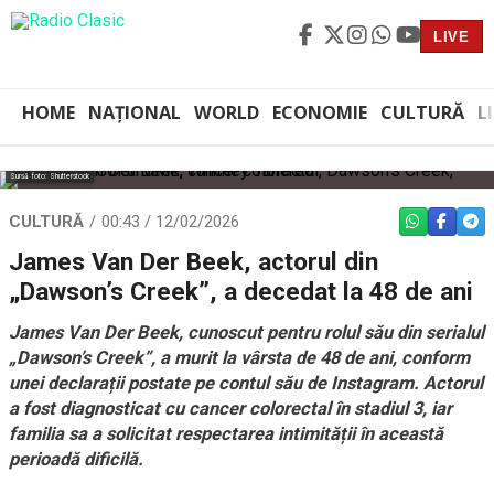
LIVE
HOME
NAȚIONAL
WORLD
ECONOMIE
CULTURĂ
L
Sursă foto: Shutterstock
CULTURĂ
00:43 / 12/02/2026
WHATSAPP
FACEBO
TEL
James Van Der Beek, actorul din
„Dawson’s Creek”, a decedat la 48 de ani
James Van Der Beek, cunoscut pentru rolul său din serialul
„Dawson’s Creek”, a murit la vârsta de 48 de ani, conform
unei declarații postate pe contul său de Instagram. Actorul
a fost diagnosticat cu cancer colorectal în stadiul 3, iar
familia sa a solicitat respectarea intimității în această
perioadă dificilă.