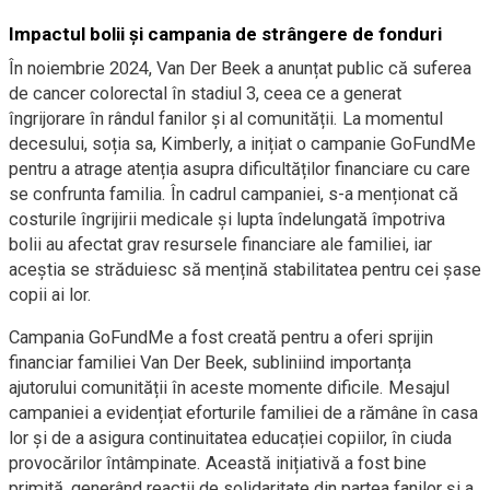
Impactul bolii și campania de strângere de fonduri
În noiembrie 2024, Van Der Beek a anunțat public că suferea
de cancer colorectal în stadiul 3, ceea ce a generat
îngrijorare în rândul fanilor și al comunității. La momentul
decesului, soția sa, Kimberly, a inițiat o campanie GoFundMe
pentru a atrage atenția asupra dificultăților financiare cu care
se confrunta familia. În cadrul campaniei, s-a menționat că
costurile îngrijirii medicale și lupta îndelungată împotriva
bolii au afectat grav resursele financiare ale familiei, iar
aceștia se străduiesc să mențină stabilitatea pentru cei șase
copii ai lor.
Campania GoFundMe a fost creată pentru a oferi sprijin
financiar familiei Van Der Beek, subliniind importanța
ajutorului comunității în aceste momente dificile. Mesajul
campaniei a evidențiat eforturile familiei de a rămâne în casa
lor și de a asigura continuitatea educației copiilor, în ciuda
provocărilor întâmpinate. Această inițiativă a fost bine
primită, generând reacții de solidaritate din partea fanilor și a