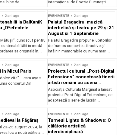
mai bine de...
Internațional de Poezie București...
E
2 ani ago
EVENIMENTE
2 ani ago
enabilă la BalKaniK
Palatul Bragadiru: muzică
cu „D*efectele
interbelică şi teatru pe 29 şi 31
August şi 1 Septembrie
 Mătușii”, cunoscut pentru
Palatul Bragadiru propune iubitorilor
sustenabilității în modă
de frumos concerte attractive şi
ordarea sa originală în...
întâlniri memorabile cu nume mari...
E
2 ani ago
EVENIMENTE
2 ani ago
i în Micul Paris
Proiectul cultural ,,Post-Digital
Extensions” conectează tinerii
dolce vita” – cam așa s-
artiști români cu scena
zuma concertul Din
internațională
Asociația Culturală Marginal a lansat
proiectul Post-Digital Extensions, ce
adaptează o serie de lucrări...
E
2 ani ago
EVENIMENTE
2 ani ago
medieval la Făgăraș
Turneul Lights & Shadows: O
călătorie artistică
l 23-25 august 2024, la
interdisciplinară
vea loc o nouă ediție a...