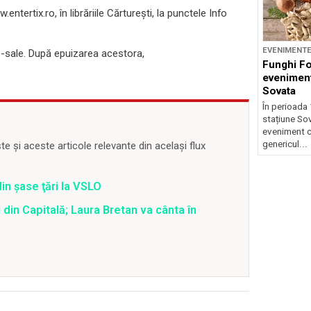
tertix.ro, în librăriile Cărturești, la punctele Info
EVENIMENT
e-sale. După epuizarea acestora,
Funghi F
eveniment
Sovata
În perioada 
stațiune So
eveniment c
genericul...
 și aceste articole relevante din același flux
din şase ţări la VSLO
 din Capitală; Laura Bretan va cânta în