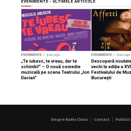
EVENIMENTE - ULTIMELE ARTICOLE
EVENIMENTE
3 ani ago
EVENIMENTE
3 ani ago
„Te iubesc, te vreau, dar te
Descoperă noutate
schimbi!” – O nouă comedie
vechi la ediția a XVI
muzicală pe scena Teatrului „Ion
Festivalului de Mu
Dacian”
București
Despre Radio Clasic
Contact
Publici