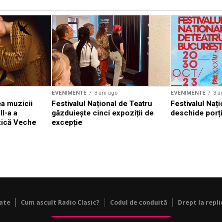
EVENIMENTE
3 ani ago
EVENIMENTE
3 a
a muzicii
Festivalul Național de Teatru
Festivalul Nați
II-a a
găzduiește cinci expoziții de
deschide porți
zică Veche
excepție
tate
Cum ascult Radio Clasic?
Codul de conduită
Drept la repli