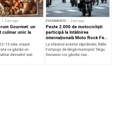
E
2 ani ago
EVENIMENTE
2 ani ago
orum Gourmet: un
Peste 2.000 de motocicliști
 culinar unic la
participă la întâlnirea
internațională Moto Rock Fest
la Băile Fortyogo
12-15 iulie, orașul-
La sfârșitul acestei săptămâni, Băile
vata va găzdui un
Fortyogo de lângă municipiul Târgu
ulinar deosebit sub
Secuiesc vor găzdui cea...