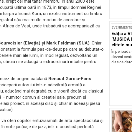
ms, drept cel mai tânăr membru. În anul 2000 este
e ocupată ultima oară în 1873, în timpul domniei Reginei
ui harpa africană Kora, un exotic instrument cu timbru
 registrul său mai multe moduri de acordare și
in Africa de Vest, unde trubadurii se acompaniază cu
EVENIMENT
Ediția a V
‘MUSICA 
Courvoisier (Elveția) și Mark Feldman (SUA)
. Chiar
elitele mu
vin constant la formula pas-de-deux pe care au debutat-o
Brașov
În perioada
cenele mari ale lumii, în mod regulat, dezvoltând un
deveni centr
, căruia i se adaugă o extraordinară intuiție pentru
clasice dator
rancez de origine catalană
Renaud Garcia-Fons
priceperii autorului într-o adevărată armată a
riu, aducând mai degrabă cu o vioară decât cu clasicul
ă – numitor comun al creației sale, precum și
ași proiect, în același disc și chiar în aceeași piesă
iatice).
s
va oferi copiilor entuziasmați de arta spectacolului și
în note jucăușe de jazz, într-o acustică perfectă.