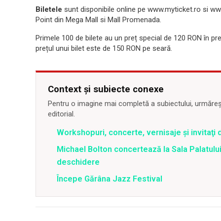
Biletele
sunt disponibile online pe www.myticket.ro si www.en
Point din Mega Mall si Mall Promenada.
Primele 100 de bilete au un preț special de 120 RON în pr
prețul unui bilet este de 150 RON pe seară.
Context și subiecte conexe
Pentru o imagine mai completă a subiectului, urmărește
editorial.
Workshopuri, concerte, vernisaje şi invitaţi 
Michael Bolton concertează la Sala Palatului
deschidere
Începe Gărâna Jazz Festival