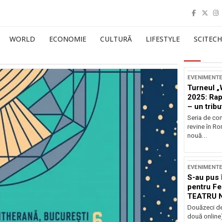
WORLD
ECONOMIE
CULTURĂ
LIFESTYLE
SCITECH
EVENIMENT
Turneul „
2025: Ra
– un tribu
și Occide
Seria de co
revine în R
nouă...
EVENIMENT
S-au pus 
pentru Fe
TEATRU 
Douăzeci de
două online