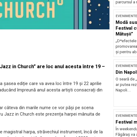
parcursul a 
EVENIMENT
Modă sust
Festival 
Mătușii”
„D*efectele
promovarea 
și pentru ab
Jazz in Church” are loc anul acesta între 19 –
EVENIMENT
Din Napol
O seară de „
 șasea ediție care va avea loc între 19 și 22 aprilie
ar putea re
aducând împreună anul acesta artiști consacrați din
Napoli...
ar câteva din marile nume ce vor păși pe scena
tru Jazz in Church este prezența harpei mânuita de
EVENIMENT
Festival 
În weekendu
 magistral harpa, străvechiul instrument, încă de la
Făgăraș va a