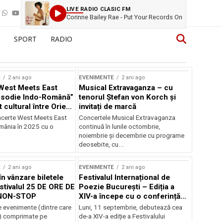
LIVE RADIO CLASIC FM
Corinne Bailey Rae - Put Your Records On
SPORT
RADIO
E
2 ani ago
EVENIMENTE
2 ani ago
West Meets East
Musical Extravaganza – cu
psodie Indo-Română”
tenorul Ștefan von Korch și
t cultural între Orient
invitați de marcă
nt
ncerte West Meets East
Concertele Musical Extravaganza
omânia în 2025 cu o
continuă în lunile octombrie,
noiembrie şi decembrie cu programe
deosebite, cu...
E
2 ani ago
EVENIMENTE
2 ani ago
în vânzare biletele
Festivalul Internațional de
stivalul 25 DE ORE DE
Poezie București – Ediția a
NON-STOP
XIV-a începe cu o conferință
despre limba română
 evenimente (dintre care
Luni, 11 septembrie, debutează cea
susținută de Marco Lucchesi
) comprimate pe
de-a XIV-a ediție a Festivalului