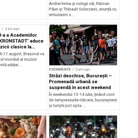
Andrei Irimia și colegii săi, Răzvan
Păun și Thibault Solorzano, anunță cu
entuziasm o...
E
2 ani ago
II-a a Academiilor
KRONSTADT’ aduce
zicii clasice la
 4-11 august, Brașovul va
ul mondial al muzicii
ită ediției...
EVENIMENTE
2 ani ago
Străzi deschise, București –
Promenadă urbană se
suspendă în acest weekend
În weekendul 13-14 iulie, ținând cont
de temperaturile ridicate, bucureștenii
și turiștii pot opta...