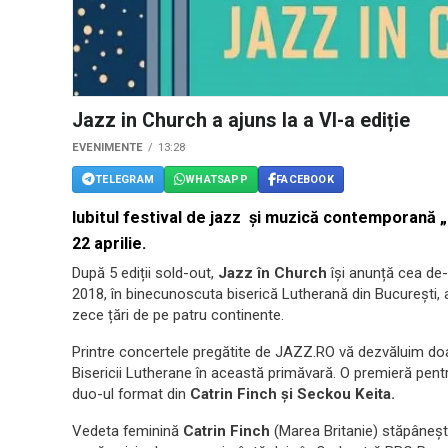
Jazz in Church a ajuns la a VI-a ediție
EVENIMENTE
13:28
TELEGRAM
WHATSAPP
FACEBOOK
Iubitul festival de jazz și muzică contemporană „
22 aprilie.
După 5 ediții sold-out,
Jazz în Church
își anunță cea de-a
2018, în binecunoscuta biserică Lutherană din București, 
zece țări de pe patru continente.
Printre concertele pregătite de JAZZ.RO vă dezvăluim do
Bisericii Lutherane în această primăvară. O premieră pen
duo-ul format din
Catrin Finch și Seckou Keita.
Vedeta feminină
Catrin Finch
(Marea Britanie) stăpânește