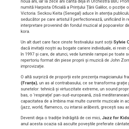
nouă ani, iar la zece ani cântă deja în Orchestră BBC Pro
numită Harpista Oficială a Prințului Țării Galilor, o poziți
Victoria. Seckou Keita (Senegal) aduce în atenția publicul
seducător pe care artistul îl perfectionează, unificând în
interpretare provenind din fondul muzical al popoarelor d
kora.
Un alt duet care face cinste festivalului sunt soții
Sylvie 
dacă invitații noștri au bogate cariere individuale, ei re
în 1997 și care, de atunci, vede luminile rampei pe toate s
repertoriu format din piese proprii și muzică de John Zorn
improvizație.
O altă surpriză de proporții este prezența magicianului f
(Franța)
, un as al contrabasului, ce se transforma grație 
sunetelor: tehnică și virtuozitate extreme, un sound prop
bas, o ‘respirație’ pan-sud-europeană, zisă mediteranean
capacitatea de a îmbina mai multe curente muzicale in acel
(jazz, world, flamenco, cu intarsii arăbesti, grecești sau as
Devenit deja o tradiție îndrăgită de cei mici,
Jazz for Kid
anul acesta ocazia să asculte poveștile preferate cântate 