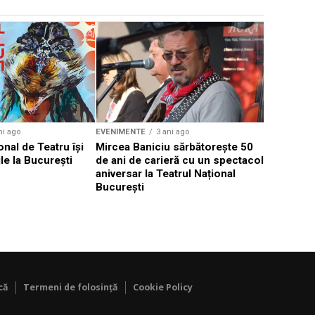
EVENIMENTE
Weekend c
Teatru la 
eveniment
ni ago
EVENIMENTE
3 ani ago
onal de Teatru își
Mircea Baniciu sărbătorește 50
le la București
de ani de carieră cu un spectacol
aniversar la Teatrul Național
București
că
Termeni de folosință
Cookie Policy